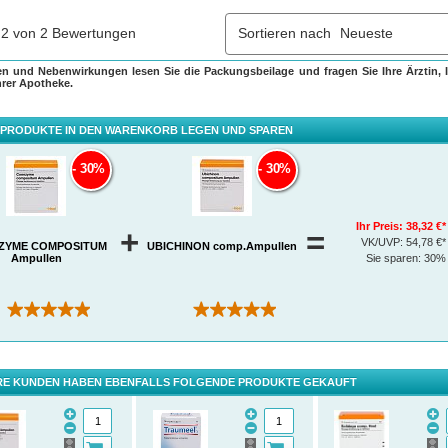
en und Nebenwirkungen lesen Sie die Packungsbeilage und fragen Sie Ihre Ärztin, I
hrer Apotheke.
 PRODUKTE IN DEN WARENKORB LEGEN UND SPAREN
30%
30%
Ihr Preis:
38,32 €*
+
=
VK/UVP:
54,78 €*
ZYME COMPOSITUM
UBICHINON comp.Ampullen
Ampullen
Sie sparen:
30%
(2)
(3)
E KUNDEN HABEN EBENFALLS FOLGENDE PRODUKTE GEKAUFT