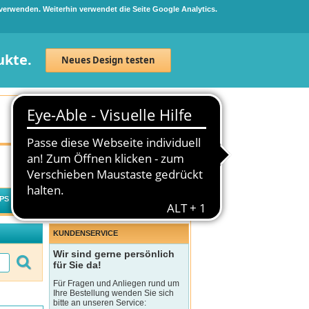
 verwenden. Weiterhin verwendet die Seite Google Analytics.
ukte.
Neues Design testen
Neuanmeldung
Anmelden
0
Artikel
0,00 €
PS
WECHSELWIRKUNGSCHECK
KUNDENSERVICE
Wir sind gerne persönlich
für Sie da!
Für Fragen und Anliegen rund um
Ihre Bestellung wenden Sie sich
bitte an unseren Service: