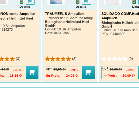
Details
Details
Deta
INON comp.Ampullen
TRAUMEEL S Ampullen
SOLIDAGO COMP.Heel
Ampullen
… wieder fit für Sport und Alltag!
ische Heilmittel Heel
Biologische Heilmittel Heel
Biologische Heilmittel 
GmbH
10 Stk Ampullen
GmbH
Einheit:
10 Stk Ampullen
4314273
Einheit:
10 Stk Ampullen
PZN
:
04312305
PZN
:
04404390
(3)
(2)
(0)
1
1
VK
:
VK
:
7,39 €*
33,95 €*
29,60 €*
30%
29%
30%
is:
19,16 €*
Ihr Preis:
24,01 €*
Ihr Preis:
20,69 €*