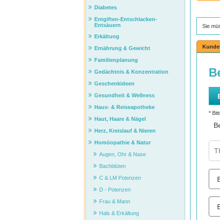
Diabetes
Entgiften-Entschlacken-
Entsäuern
Sie mü
Erkältung
Kunde
Ernährung & Gewicht
Familienplanung
Gedächtnis & Konzentration
Geschenkideen
Gesundheit & Wellness
Haus- & Reiseapotheke
Haut, Haare & Nägel
Herz, Kreislauf & Nieren
Homöopathie & Natur
Augen, Ohr & Nase
Bachblüten
C & LM Potenzen
D - Potenzen
Frau & Mann
Hals & Erkältung