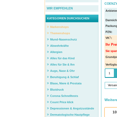
COENZY
WIR EMPFEHLEN
Anbieter
KATEGORIEN DURCHSUCHEN
Darreic
Packung
Markenshops
PZN
:
Themenshops
1
VK
:
Mund-Nasenschutz
Ihr Pre
Abwehrkräfte
Sie spar
Allergien
Grundpr
Alles für das Kind
Verfügba
Alles für Sie & Ihn
Auge, Nase & Ohr
Beruhigung & Schlaf
Blase, Niere & Prostata
Versan
Blutdruck
Corona Schnelltests
Weiter
Count Price klick
Depressionen & Angstzustände
10
Dermatologische Hautpflege