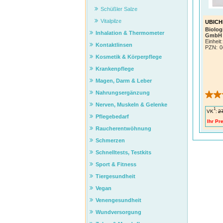
Schüßler Salze
Vitalpilze
UBICH
Biolog
Inhalation & Thermometer
GmbH
Einheit:
Kontaktlinsen
PZN
:
0
Kosmetik & Körperpflege
Krankenpflege
Magen, Darm & Leber
Nahrungsergänzung
Nerven, Muskeln & Gelenke
1
VK
:
2
Pflegebedarf
Ihr Pre
Raucherentwöhnung
Schmerzen
Schnelltests, Testkits
Sport & Fitness
Tiergesundheit
Vegan
Venengesundheit
Wundversorgung