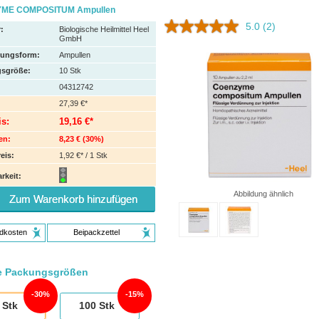
ME COMPOSITUM Ampullen
5.0
(2)
:
Biologische Heilmittel Heel
GmbH
hungsform:
Ampullen
sgröße:
10
Stk
04312742
27,39 €*
is:
19,16 €*
en:
8,23 €
(
30%
)
eis:
1,92 €* / 1 Stk
rkeit:
Abbildung ähnlich
Zum Warenkorb hinzufügen
dkosten
Beipackzettel
e Packungsgrößen
30%
15%
Stk
100
Stk