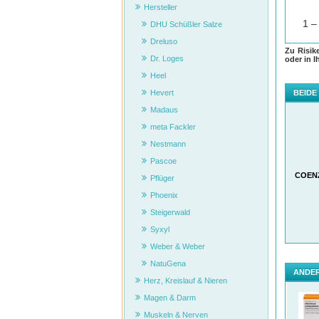
Hersteller
DHU Schüßler Salze
Dreluso
Zu Risik
Dr. Loges
oder in I
Heel
BEIDE
Hevert
Madaus
meta Fackler
Nestmann
Pascoe
COEN
Pflüger
Phoenix
Steigerwald
Syxyl
Weber & Weber
NatuGena
ANDER
Herz, Kreislauf & Nieren
Magen & Darm
Muskeln & Nerven