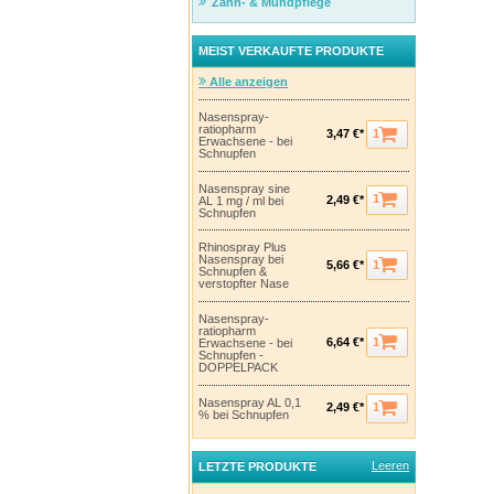
Zahn- & Mundpflege
MEIST VERKAUFTE PRODUKTE
Alle anzeigen
Nasenspray-
ratiopharm
1
3,47 €*
Erwachsene - bei
Schnupfen
Nasenspray sine
1
2,49 €*
AL 1 mg / ml bei
Schnupfen
Rhinospray Plus
Nasenspray bei
1
5,66 €*
Schnupfen &
verstopfter Nase
Nasenspray-
ratiopharm
1
6,64 €*
Erwachsene - bei
Schnupfen -
DOPPELPACK
Nasenspray AL 0,1
1
2,49 €*
% bei Schnupfen
Leeren
LETZTE PRODUKTE