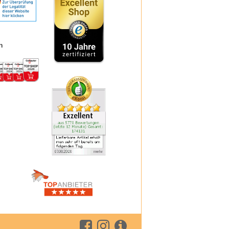
Ferrotone
Formoline
Formoline L112
frei
Frontline
Formigran
n
GeloMyrtol forte
Granu Fink
Grippostad C
Hansaplast
Hansepharm Powereiweiss
Hautfit
H & S
Iberogast
Klimaktoplant
Klosterfrau
Kneipp
Kytta
La Roche-Posay
Layenberger
Lemon Pharma
Lierac
Loceryl
Louis Widmer
Medipharma Cosmetics
Meditonsin
Miradent
Mucosolvan
Nasic
Neo Angin
Nicorette