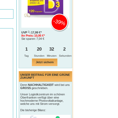
-39%
2
UVP
:
17,99 €*
Ihr Preis:
10,95 €*
Sie sparen:
7,04 €
1
20
32
1
Tag
Jetzt sichern
UNSER BEITRAG FÜR EINE GRÜNE
ZUKUNFT
Denn
NACHHALTIGKEIT
wird bei uns
GROSS
geschrieben.
Unser Logistikzentrum im schönen
Oberfranken verfügt über eine
hochmoderne Photovoltaikanlage,
welche uns mit Strom versorgt.
Die bisherige Bilanz: