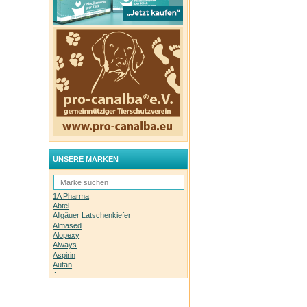
UNSERE MARKEN
1A Pharma
Abtei
Allgäuer Latschenkiefer
Almased
Alopexy
Always
Aspirin
Autan
Avene
Bachblüten-Orginal
Bepanthen
Basica