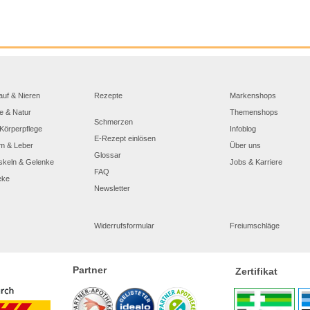
auf & Nieren
Rezepte
Markenshops
e & Natur
Themenshops
Schmerzen
Körperpflege
Infoblog
E-Rezept einlösen
m & Leber
Über uns
Glossar
skeln & Gelenke
Jobs & Karriere
FAQ
eke
Newsletter
Widerrufsformular
Freiumschläge
Partner
Zertifikat