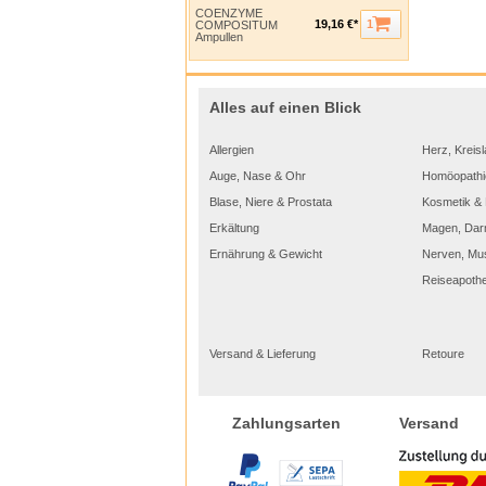
COENZYME
1
19,16 €*
COMPOSITUM
Ampullen
Alles auf einen Blick
Allergien
Herz, Kreisl
Auge, Nase & Ohr
Homöopathi
Blase, Niere & Prostata
Kosmetik & 
Erkältung
Magen, Dar
Ernährung & Gewicht
Nerven, Mu
Reiseapoth
Versand & Lieferung
Retoure
Versand
Zahlungsarten