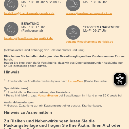
Mo-Fr 08-18 Uhr & Sa 08-12
Mo-Fr 08-16 Uhr
Uhr
bestellung@medikamente-per-klick.de
retoure@medikamente-per-klick.de
BERATUNG
Mo-Fr 08-17 Uhr
SERVICEMANAGEMENT
(Fachpersonal)
Mo-Fr 09-17 Uhr
beratung@medikamente-per-klick.de
versand@medikamente-per-klick.de
(Telefonkosten sind abhängig von Telefonanbieter und -tarif)
Bitte halten Sie bei allen Anfragen oder Bestellvorgängen Ihre Kundennummer für uns
bereit.
Haben Sie bitte auch dafür Verständnis, dass wir aus Datenschutzgründen Auskünfte nur
an Sie persönlich geben dürfen.
Hinweis
1
Unverbindlicher Apothekenverkaufspreis nach
Lauer-Taxe
(Große Deutsche
Spezialitätentaxe)
2
Unverbindliche Preisempfehlung des Herstellers
* Preise inkl. MwSt., zzgl.
Versandkosten
bei Bestellungen im Inland unter 15
€
sowie bei
Auslandsbestellungen.
** Gesetzl. Zuzahlung auf ein Kassenrezept einer gesetzl. Krankenkasse.
Hinweis zu Arzneimitteln
Zu Risiken und Nebenwirkungen lesen Sie die
Packungsbeilage und fragen Sie Ihre Ärztin, Ihren Arzt oder