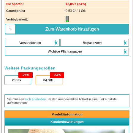
Sie sparen:
12,85 €
(
23%
)
Grundpreis:
0,53 €* / 1 Stk
Verfügbarkeit:
Zum Warenkorb hinzufügen
Versandkosten
Beipackzettel
Wichtige Pflichtangaben
Weitere Packungsgrößen
24%
23%
28
Stk
84
Stk
Sie müssen
sich anmelden
um den ausgewählten Artikel in eine Einkaufsliste
aufzunehmen.
Produktinformation
Kundenbewertungen