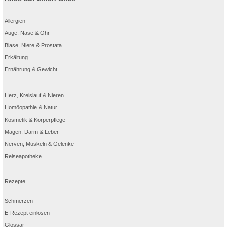
Allergien
Auge, Nase & Ohr
Blase, Niere & Prostata
Erkältung
Ernährung & Gewicht
Herz, Kreislauf & Nieren
Homöopathie & Natur
Kosmetik & Körperpflege
Magen, Darm & Leber
Nerven, Muskeln & Gelenke
Reiseapotheke
Rezepte
Schmerzen
Bildquellen: iStockphoto.com/AntonioGuillem, iStockphoto.com/Ridofranz,
iStockphoto.com/Vitaliy_ph
E-Rezept einlösen
Glossar