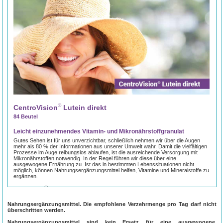
®
CentroVision
Lutein direkt
84 Beutel
Leicht einzunehmendes Vitamin- und Mikronährstoffgranulat
Gutes Sehen ist für uns unverzichtbar, schließlich nehmen wir über die Augen
mehr als 80 % der Informationen aus unserer Umwelt wahr. Damit die vielfältigen
Prozesse im Auge reibungslos ablaufen, ist die ausreichende Versorgung mit
Mikronährstoffen notwendig. In der Regel führen wir diese über eine
ausgewogene Ernährung zu. Ist das in bestimmten Lebenssituationen nicht
möglich, können Nahrungsergänzungsmittel helfen, Vitamine und Mineralstoffe zu
ergänzen.
®
CentroVision
Lutein direkt enthält eine Mikronährstoffkombination aus den für
die Augen wichtigen natürlichen Carotinoiden Lutein und Zeaxanthin sowie
essenziellen Vitaminen und Spurenelementen.
Nahrungsergänzungsmittel. Die empfohlene Verzehrmenge pro Tag darf nicht
überschritten werden.
Das Granulat ist eine sinnvolle Alternative zu Kapseln und Tabletten,
insbesondere für Menschen mit Schluckbeschwerden. Die Einnahme des
Nahrungsergänzungsmittel sind kein Ersatz für eine ausgewogene,