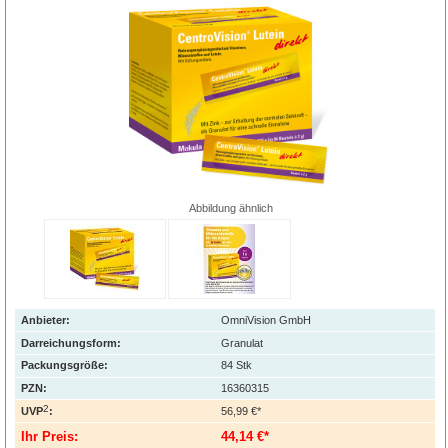
Abbildung ähnlich
Anbieter:
OmniVision GmbH
Darreichungsform:
Granulat
Packungsgröße:
84
Stk
PZN
:
16360315
2
UVP
:
56,99 €*
Ihr Preis:
44,14 €*