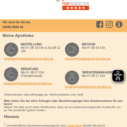
Wir sind für Sie da:
09280-9844 44
Meine Apotheke
BESTELLUNG
RETOUR
Mo-Fr 08-18 Uhr & Sa 08-12
Mo-Fr 08-16 Uhr
Uhr
bestellung@medikamente-per-klick.de
retoure@medikamente-per-klick.de
BERATUNG
Mo-Fr 08-17 Uhr
SERVICEMANAGEMENT
(Fachpersonal)
Mo-Fr 09-17 Uhr
beratung@medikamente-per-klick.de
versand@medikamente-per-klick.de
(Telefonkosten sind abhängig von Telefonanbieter und -tarif)
Bitte halten Sie bei allen Anfragen oder Bestellvorgängen Ihre Kundennummer für uns
bereit.
Haben Sie bitte auch dafür Verständnis, dass wir aus Datenschutzgründen Auskünfte nur
an Sie persönlich geben dürfen.
Hinweis
1
Unverbindlicher Apothekenverkaufspreis nach
Lauer-Taxe
(Große Deutsche