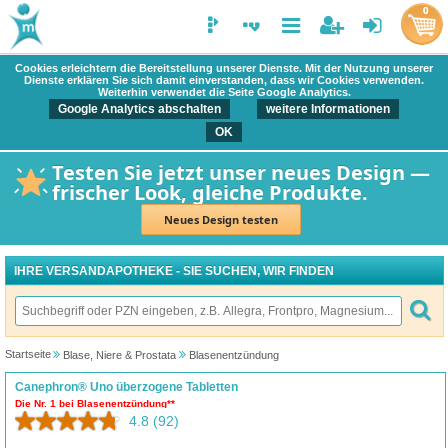
0
Cookies erleichtern die Bereitstellung unserer Dienste. Mit der Nutzung unserer
Dienste erklären Sie sich damit einverstanden, dass wir Cookies verwenden.
Weiterhin verwendet die Seite Google Analytics.
Google Analytics abschalten
weitere Informationen
OK
Testen Sie jetzt unser neues Design —
frischer Look, gleiche Produkte.
Neues Design testen
IHRE VERSANDAPOTHEKE - SIE SUCHEN, WIR FINDEN
Startseite
Blase, Niere & Prostata
Blasenentzündung
Canephron® Uno überzogene Tabletten
Die Nr. 1 bei Blasenentzündung**
4.8
(92)