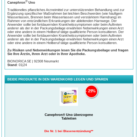
Optimal für die Hausapotheke
®
Canephron
Uno
®
Canephron
Uno – behandelt effektiv eine Harnwegsinfektion und
Traditionelles pflanzliches Arzneimittel zur unterstützenden Behandlung und zur
Ergänzung spezifischer Maßnahmen bei leichten Beschwerden (wie häufigem
ihre Symptome
Wasserlassen, Brennen beim Wasserlassen und verstärktem Harndrang) im
Rahmen von entzündlichen Erkrankungen der ableitenden Harnwege. Der
Meist sind Bakterien in der Blase der Auslöser für eine Blasenentzündung.
Anwender sollte bei fortdauernden Krankheitssymptomen oder beim Auftreten
Hormonveränderungen, eine falsche Hygiene oder ein geschwächtes
anderer als der in der Packungsbeilage erwähnten Nebenwirkungen einen Arzt
Immunsystem können bewirken, dass die Bakterien leichter in die Blase
oder eine andere in einem Heilberuf tätige qualifizierte Person konsultieren. Der
gelangen und dort eine Entzündung auslösen.
Anwender sollte bei fortdauernden Krankheitssymptomen oder beim Auftreten
anderer als der in der Packungsbeilage erwähnten Nebenwirkungen einen Arzt
Diese äußert sich in verstärktem Harndrang, Krämpfen im Unterleib und Brennen
oder eine andere in einem Heilberuf tätige qualifizierte Person konsultieren.
®
beim Wasserlassen. Canephron
Uno enthält eine Wirkstoffkombination aus 3
Heilpflanzen: Rosmarin, Tausendgüldenkraut und Liebstöckel. Damit lassen sich
Zu Risiken und Nebenwirkungen lesen Sie die Packungsbeilage und fragen
Blasenentzündungen* pflanzlich und umfassend behandeln. Es wirkt bei
Sie Ihre Ärztin, Ihren Arzt oder in Ihrer Apotheke.
Schmerzen, Krämpfen, Bakterien und Entzündung.
BIONORICA SE | 92308 Neumarkt
®
Stand
: 01|24
Canephron
Uno: 4-fach Wirkung bei Schmerzen, Krämpfen,
Bakterien und Entzündung
Pflanzliche Arzneimittel sind bewährt bei der Behandlung von
BEIDE PRODUKTE IN DEN WARENKORB LEGEN UND SPAREN
Blasenentzündungen und ihre Wirksamkeit ist inzwischen gut durch Studien
belegt. Die effektive und natürliche 3-Pflanzenkombination aus Rosmarin,
Tausendgüldenkraut und Liebstöckel wirkt 4-fach bei Blasenentzündung*: Sie
29%
1,2,
1,3,
4
reduziert Schmerzen
löst Krämpfe
spült Bakterien aus
und hemmt die
1,2
Entzündung
.
®
9
Canephron
ist seit 2014 Marktführer im Bereich der pflanzlichen Urologika
und
ist für millionenfach positive Praxiserfahrungen bei Harnwegsinfekten
verantwortlich. Seine Wirkung ist durch Studien belegt auf Augenhöhe mit einem
Canephron® Uno überzogene
5,6
Tabletten
Antibiotikum
. So ist dieses zur Behandlung meist nicht notwendig.
Eine weitere Studie konnte zusätzlich eine langfristige Wirkung bestätigen, da 88
% der mit dem Medikament behandelten Personen keine erneute
Die Nr. 1 bei Blasenentzündung**
7,8
Blasenentzündung im Folgejahr hatten.
Nehmen Sie 3-mal täglich 1 Tablette