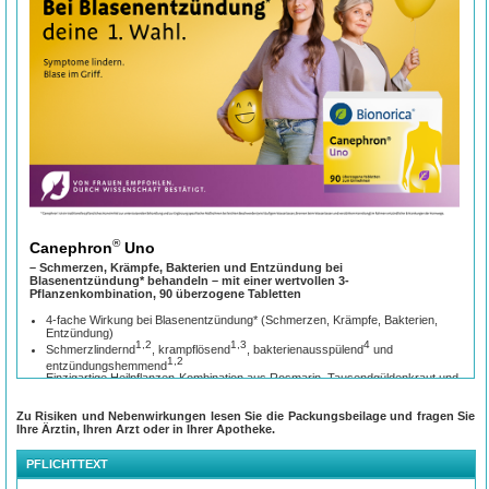
®
Canephron
Uno
– Schmerzen, Krämpfe, Bakterien und Entzündung bei
Blasenentzündung* behandeln – mit einer wertvollen 3-
Pflanzenkombination, 90 überzogene Tabletten
4-fache Wirkung bei Blasenentzündung* (Schmerzen, Krämpfe, Bakterien,
Entzündung)
1,2
1,3
4
Schmerzlindernd
, krampflösend
, bakterienausspülend
und
1,2
entzündungshemmend
Einzigartige Heilpflanzen-Kombination aus Rosmarin, Tausendgüldenkraut und
Liebstöckel
Symptome einer Blasenentzündung* pflanzlich behandeln – auf Augenhöhe mit
Zu Risiken und Nebenwirkungen lesen Sie die Packungsbeilage und fragen Sie
5,6
Antibiotikum
Ihre Ärztin, Ihren Arzt oder in Ihrer Apotheke.
9
Marktführer im Bereich der pflanzlichen Urologika
7,8
Langfristige Linderung
PFLICHTTEXT
Glutenfrei
Sehr gut verträglich und einfach anwendbar