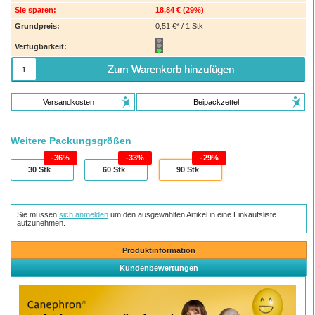
Sie sparen:
18,84 €
(
29%
)
Grundpreis:
0,51 €* / 1 Stk
Verfügbarkeit:
Zum Warenkorb hinzufügen
Versandkosten
Beipackzettel
Weitere Packungsgrößen
36%
33%
29%
30
Stk
60
Stk
90
Stk
Sie müssen
sich anmelden
um den ausgewählten Artikel in eine Einkaufsliste
aufzunehmen.
Produktinformation
Kundenbewertungen