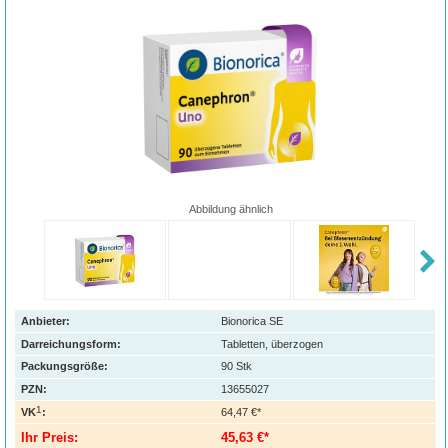
Abbildung ähnlich
Anbieter:
Bionorica SE
Darreichungsform:
Tabletten, überzogen
Packungsgröße:
90
Stk
PZN
:
13655027
1
VK
:
64,47 €*
Ihr Preis:
45,63 €*