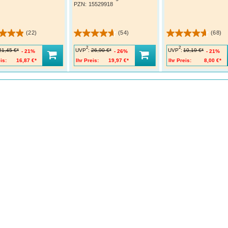
PZN
:
15529918
(22)
(54)
(68)
2
2
UVP
:
UVP
:
21,45 €*
26,90 €*
10,19 €*
21%
26%
21%
is:
16,87 €*
Ihr Preis:
19,97 €*
Ihr Preis:
8,00 €*