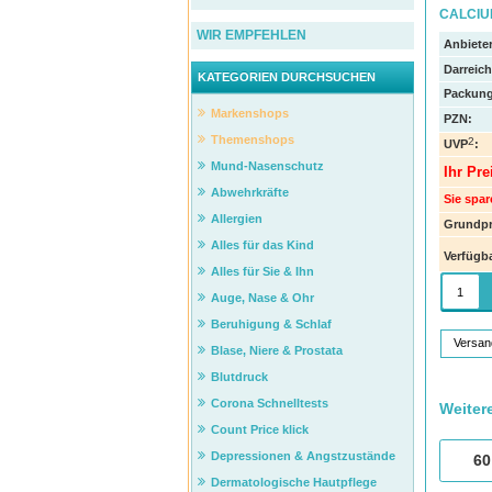
CALCIU
WIR EMPFEHLEN
Anbieter
Darreic
KATEGORIEN DURCHSUCHEN
Packung
Markenshops
PZN
:
Themenshops
2
UVP
:
Mund-Nasenschutz
Ihr Pre
Abwehrkräfte
Sie spar
Allergien
Grundpr
Alles für das Kind
Verfügba
Alles für Sie & Ihn
Auge, Nase & Ohr
Beruhigung & Schlaf
Versan
Blase, Niere & Prostata
Blutdruck
Corona Schnelltests
Weiter
Count Price klick
Depressionen & Angstzustände
60
Dermatologische Hautpflege