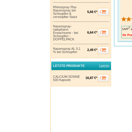
Rhinospray Plus
Nasenspray bei
1
5,66 €*
Schnupfen &
verstopfter Nase
Nasenspray-
2
UVP
:
ratiopharm
1
6,64 €*
Erwachsene - bei
Ihr Pre
Schnupfen -
DOPPELPACK
Nasenspray AL 0,1
1
2,49 €*
% bei Schnupfen
Leeren
LETZTE PRODUKTE
CALCIUM SONNE
1
16,87 €*
500 Kapseln