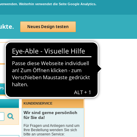
 verwenden. Weiterhin verwendet die Seite Google Analytics.
ukte.
Neues Design testen
Neuanmeldung
Anmelden
0
Artikel
0,00 €
PS
WECHSELWIRKUNGSCHECK
KUNDENSERVICE
Wir sind gerne persönlich
für Sie da!
Für Fragen und Anliegen rund um
Ihre Bestellung wenden Sie sich
bitte an unseren Service: