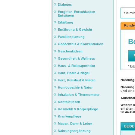
Diabetes
Entgiften-Entschlacken-
Sie mü
Entsäuern
Erkältung
Kunde
Ernährung & Gewicht
Familienplanung
Gedächtnis & Konzentration
Geschenkideen
Gesundheit & Wellness
Haus- & Reiseapotheke
Haut, Haare & Nägel
Nahrungs
Herz, Kreislauf & Nieren
Nahrungs
Homöopathie & Natur
und eine
Inhalation & Thermometer
Außerhal
Kontaktlinsen
Weitere 
erhalten
Kosmetik & Körperpflege
98 44 45
Krankenpflege
Magen, Darm & Leber
BEIDE
Nahrungsergänzung