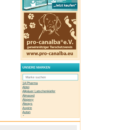
UNSERE MARKEN
1A Pharma
Abtei
Allgäuer Latschenkiefer
Almased
Alopexy
Always
Aspirin
Autan
Avene
Bachblüten-Orginal
Bepanthen
Basica