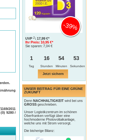
-39%
2
UVP
:
17,99 €*
Ihr Preis:
10,95 €*
Sie sparen:
7,04 €
1
16
54
52
Tag
Jetzt sichern
erden.
UNSER BEITRAG FÜR EINE GRÜNE
Ernährung
ZUKUNFT
Denn
NACHHALTIGKEIT
wird bei uns
GROSS
geschrieben.
1169/2011
Unser Logistikzentrum im schönen
 (0) 9280 /
Oberfranken verfügt über eine
hochmoderne Photovoltaikanlage,
welche uns mit Strom versorgt.
Die bisherige Bilanz: