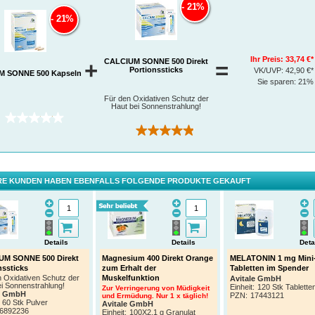
21%
21%
Ihr Preis:
33,74 €*
CALCIUM SONNE 500 Direkt
+
=
Portionssticks
VK/UVP:
42,90 €*
M SONNE 500 Kapseln
Sie sparen:
21%
Für den Oxidativen Schutz der
Haut bei Sonnenstrahlung!
(0)
(22)
E KUNDEN HABEN EBENFALLS FOLGENDE PRODUKTE GEKAUFT
Details
Details
Deta
UM SONNE 500 Direkt
Magnesium 400 Direkt Orange
MELATONIN 1 mg Mini
nssticks
zum Erhalt der
Tabletten im Spender
Muskelfunktion
 Oxidativen Schutz der
Avitale GmbH
i Sonnenstrahlung!
Einheit:
120 Stk Tablette
Zur Verringerung von Müdigkeit
le GmbH
PZN
:
17443121
und Ermüdung. Nur 1 x täglich!
60 Stk Pulver
Avitale GmbH
6892236
Einheit:
100X2.1 g Granulat