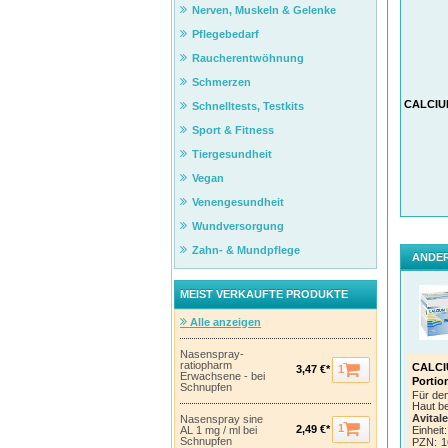
Nerven, Muskeln & Gelenke
Pflegebedarf
Raucherentwöhnung
Schmerzen
CALCIU
Schnelltests, Testkits
Sport & Fitness
Tiergesundheit
Vegan
Venengesundheit
Wundversorgung
Zahn- & Mundpflege
ANDER
MEIST VERKAUFTE PRODUKTE
Alle anzeigen
Nasenspray-
ratiopharm
CALCI
1
3,47 €*
Erwachsene - bei
Portio
Schnupfen
Für den
Haut be
Avita
Nasenspray sine
1
2,49 €*
AL 1 mg / ml bei
Einheit:
Schnupfen
PZN
:
1