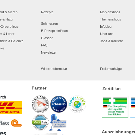
auf & Nieren
Rezepte
Markenshops
e & Natur
Themenshops
Schmerzen
Körperpflege
Infoblog
E-Rezept einlösen
m & Leber
Über uns
Glossar
skeln & Gelenke
Jobs & Karriere
FAQ
eke
Newsletter
Widerrufsformular
Freiumschläge
Partner
Zertifikat
Auszeichnunge