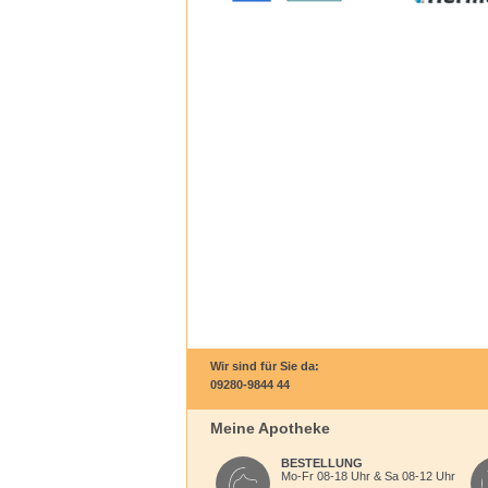
Wir sind für Sie da:
09280-9844 44
Meine Apotheke
BESTELLUNG
Mo-Fr 08-18 Uhr & Sa 08-12 Uhr