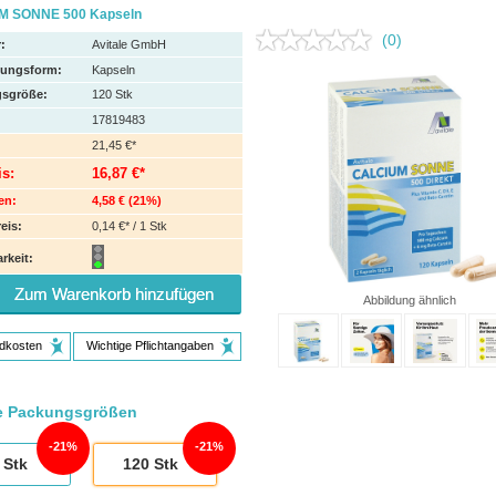
M SONNE 500 Kapseln
(0)
:
Avitale GmbH
hungsform:
Kapseln
sgröße:
120
Stk
17819483
21,45 €*
is:
16,87 €*
en:
4,58 €
(
21%
)
eis:
0,14 €* / 1 Stk
rkeit:
Zum Warenkorb hinzufügen
Abbildung ähnlich
dkosten
Wichtige Pflichtangaben
e Packungsgrößen
21%
21%
Stk
120
Stk