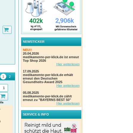
NEWSTICKER
NEU!!
20.04.2026
medikamente-per-klick.de ist erneut
Top Shop 2026
Hier weiterlesen
17.09.2025
medikamente-per-klick.de erhält
erneut den Deutschen
Gesundheits-Award 2025
Hier weiterlesen
05.08.2025
medikamente-per-klick.de zählt
erneut zu "BAYERNS BEST 50"
ils
Details
Details
Hier weiterlesen
-
DARMFLORA Aktiv Plus 100
SELEN 200 µg Tabletten
CAL
Mrd.Bakterien+7 Vitamine
Port
Avitale GmbH
SERVICE & INFO
Einheit:
120 Stk Tabletten
Avitale GmbH
Avit
PZN
:
15745680
n
Einheit:
40 Stk Kapseln
Einhe
PZN
:
14025386
PZN