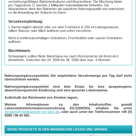
vermehrungsfähigen Bakterienkulturen und Akazienfaser. Die Mischung bietet
pro Tagesdosis (1 Sachet) 2 Milliarden koloniebildende Einheiten. Die
Akazienfaser dient den Bakterien als natürliche Nahrungsquelle und unterstützt
so die Ansiedlung der Kulturen im Darm.
Verzehrempfehlung:
1 Sachet täglich abends oder vor dem Frühstück in 250 ml Leitungswasser,
stillem Wasser oder Milch auflösen und sofort verzehren.
Nicht in kohlensäurehaltigen Getränken, Fruchtsäften oder sauren Getränken
auflösen.
Warnhinweis
Schwangere sollten Biotic MensSana nur nach Rücksprache mit ihrem Arzt
einnehmen. Zwischen der 24. SSW bis 36. SSW über max. 4 Wochen.
Nahrungsergänzungsmittel. Die empfohlene Verzehrmenge pro Tag darf nicht
überschritten werden.
Nahrungsergänzungsmittel sind kein Ersatz für eine ausgewogene,
abwechslungsreiche Ernährung und eine gesunde Lebensweise.
Außerhalb der Reichweite von Kindern lagern.
Weitere Informationen zu den Inhaltsstoffen gemäß
Lebensmittelinformationsverordnung EG/1169/2011 erhalten Sie unter
beratung@medikamente-per-klick.de
, oder auch unter der Telefonnummer
+49 (0)
9280 / 98 44 450
.
BEIDE PRODUKTE IN DEN WARENKORB LEGEN UND SPAREN