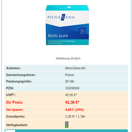
Abbildung ähnlich
Anbieter:
MensSana AG
Darreichungsform:
Pulver
Packungsgröße:
30
Stk
PZN
:
19208068
2
UVP
:
45,95 €*
Ihr Preis:
41,36 €*
Sie sparen:
4,59 €
(
10%
)
Grundpreis:
1,38 €* / 1 Stk
Verfügbarkeit: