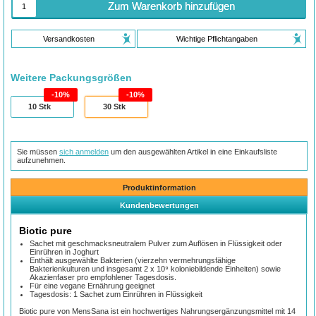
Zum Warenkorb hinzufügen
Versandkosten
Wichtige Pflichtangaben
Weitere Packungsgrößen
10%
10%
10
Stk
30
Stk
Sie müssen
sich anmelden
um den ausgewählten Artikel in eine Einkaufsliste
aufzunehmen.
Produktinformation
Kundenbewertungen
Biotic pure
Sachet mit geschmacksneutralem Pulver zum Auflösen in Flüssigkeit oder
Einrühren in Joghurt
Enthält ausgewählte Bakterien (vierzehn vermehrungsfähige
Bakterienkulturen und insgesamt 2 x 10⁹ koloniebildende Einheiten) sowie
Akazienfaser pro empfohlener Tagesdosis.
Für eine vegane Ernährung geeignet
Tagesdosis: 1 Sachet zum Einrühren in Flüssigkeit
Biotic pure von MensSana ist ein hochwertiges Nahrungsergänzungsmittel mit 14