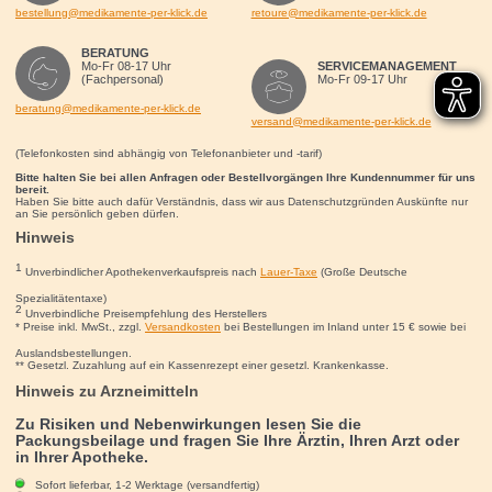
bestellung@medikamente-per-klick.de
retoure@medikamente-per-klick.de
BERATUNG
Mo-Fr 08-17 Uhr
SERVICEMANAGEMENT
(Fachpersonal)
Mo-Fr 09-17 Uhr
beratung@medikamente-per-klick.de
versand@medikamente-per-klick.de
(Telefonkosten sind abhängig von Telefonanbieter und -tarif)
Bitte halten Sie bei allen Anfragen oder Bestellvorgängen Ihre Kundennummer für uns
bereit.
Haben Sie bitte auch dafür Verständnis, dass wir aus Datenschutzgründen Auskünfte nur
an Sie persönlich geben dürfen.
Hinweis
1
Unverbindlicher Apothekenverkaufspreis nach
Lauer-Taxe
(Große Deutsche
Spezialitätentaxe)
2
Unverbindliche Preisempfehlung des Herstellers
* Preise inkl. MwSt., zzgl.
Versandkosten
bei Bestellungen im Inland unter 15
€
sowie bei
Auslandsbestellungen.
** Gesetzl. Zuzahlung auf ein Kassenrezept einer gesetzl. Krankenkasse.
Hinweis zu Arzneimitteln
Zu Risiken und Nebenwirkungen lesen Sie die
Packungsbeilage und fragen Sie Ihre Ärztin, Ihren Arzt oder
in Ihrer Apotheke.
Sofort lieferbar, 1-2 Werktage (versandfertig)