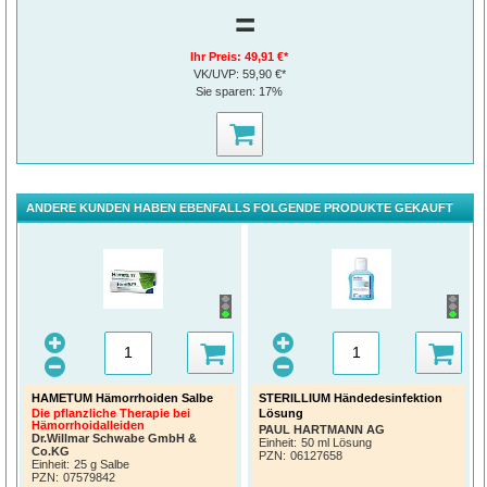
=
Ihr Preis:
49,91 €*
VK/UVP:
59,90 €*
Sie sparen:
17%
ANDERE KUNDEN HABEN EBENFALLS FOLGENDE PRODUKTE GEKAUFT
HAMETUM Hämorrhoiden Salbe
STERILLIUM Händedesinfektion
Lösung
Die pflanzliche Therapie bei
Hämorrhoidalleiden
PAUL HARTMANN AG
Dr.Willmar Schwabe GmbH &
Einheit:
50 ml Lösung
Co.KG
PZN
:
06127658
Einheit:
25 g Salbe
PZN
:
07579842