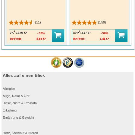
(11)
(159)
1
2
VK
:
UVP
:
13,95 €*
3,17 €*
39%
56%
Ihr Preis:
8,55 €*
Ihr Preis:
1,41 €*
Alles auf einen Blick
Allergien
Auge, Nase & Ohr
Blase, Niere & Prostata
Erkältung
Ernährung & Gewicht
Herz, Kreislauf & Nieren