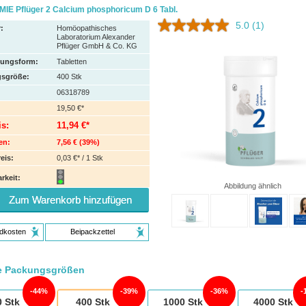
IE Pflüger 2 Calcium phosphoricum D 6 Tabl.
5.0
(1)
:
Homöopathisches
Laboratorium Alexander
Pflüger GmbH & Co. KG
hungsform:
Tabletten
sgröße:
400
Stk
06318789
19,50 €*
is:
11,94 €*
en:
7,56 €
(
39%
)
eis:
0,03 €* / 1 Stk
rkeit:
Abbildung ähnlich
Zum Warenkorb hinzufügen
dkosten
Beipackzettel
e Packungsgrößen
44%
39%
36%
0
Stk
400
Stk
1000
Stk
4000
Stk