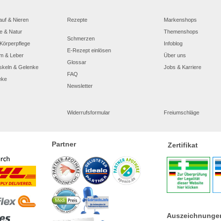
auf & Nieren
Rezepte
Markenshops
e & Natur
Themenshops
Schmerzen
Körperpflege
Infoblog
E-Rezept einlösen
m & Leber
Über uns
Glossar
skeln & Gelenke
Jobs & Karriere
FAQ
eke
Newsletter
Widerrufsformular
Freiumschläge
Partner
Zertifikat
Auszeichnunge