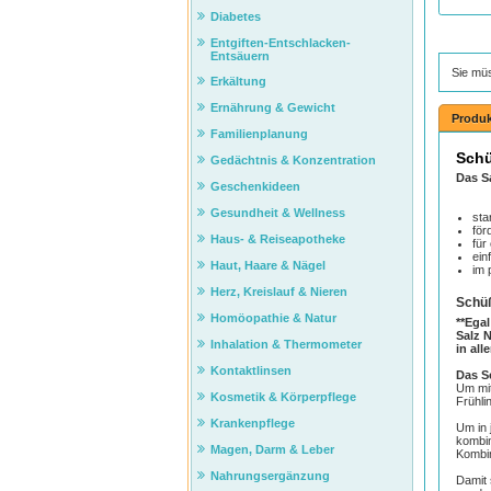
Diabetes
Entgiften-Entschlacken-
Entsäuern
Sie mü
Erkältung
Ernährung & Gewicht
Produk
Familienplanung
Schü
Gedächtnis & Konzentration
Das S
Geschenkideen
Gesundheit & Wellness
sta
för
Haus- & Reiseapotheke
für
ein
Haut, Haare & Nägel
im 
Herz, Kreislauf & Nieren
Schüß
Homöopathie & Natur
**Ega
Salz 
Inhalation & Thermometer
in all
Kontaktlinsen
Das S
Um mit
Kosmetik & Körperpflege
Frühli
Krankenpflege
Um in 
kombin
Magen, Darm & Leber
Kombi
Nahrungsergänzung
Damit 