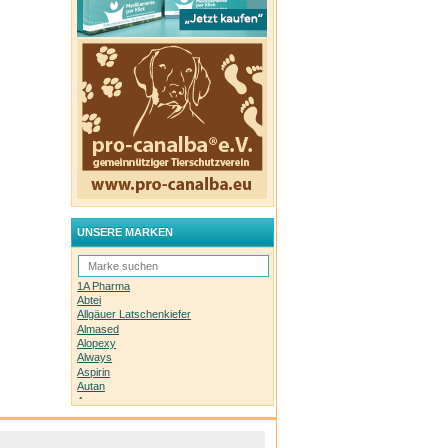
UNSERE MARKEN
1A Pharma
Abtei
Allgäuer Latschenkiefer
Almased
Alopexy
Always
Aspirin
Autan
Avene
Bachblüten-Orginal
Bepanthen
Basica