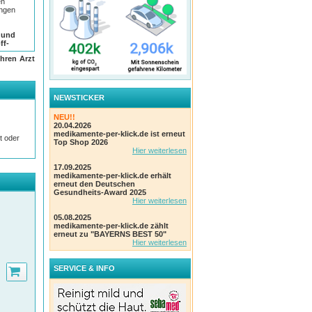
en
ungen
 und
ff-
hren Arzt
nten
NEWSTICKER
net.
NEU!!
n
20.04.2026
medikamente-per-klick.de ist erneut
t oder
Top Shop 2026
Hier weiterlesen
mplett
17.09.2025
medikamente-per-klick.de erhält
ten zu
erneut den Deutschen
 ist
Gesundheits-Award 2025
Hier weiterlesen
nd
05.08.2025
. Die
medikamente-per-klick.de zählt
erneut zu "BAYERNS BEST 50"
Hier weiterlesen
endung
hen
 sind
SERVICE & INFO