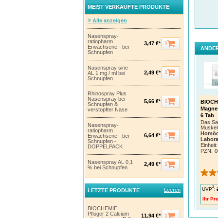
Im Aku
MEIST VERKAUFTE PRODUKTE
Tablet
werde
Alle anzeigen
Altern
werden
Nasenspray-
dem Es
ratiopharm
1
3,47 €*
Arzt, 
Erwachsene - bei
ANDER
Schnupfen
Nasenspray sine
1
2,49 €*
AL 1 mg / ml bei
Schnupfen
Rhinospray Plus
Nasenspray bei
1
5,66 €*
BIOCHE
Schnupfen &
Magne
verstopfter Nase
6 Tab
Das Sa
Nasenspray-
Muskel
ratiopharm
Homöo
1
6,64 €*
Erwachsene - bei
Labora
Schnupfen -
Pflüg
Einheit:
DOPPELPACK
PZN
:
0
Nasenspray AL 0,1
1
2,49 €*
% bei Schnupfen
2
UVP
:
Leeren
LETZTE PRODUKTE
Ihr Pre
BIOCHEMIE
Pflüger 2 Calcium
1
11,94 €*