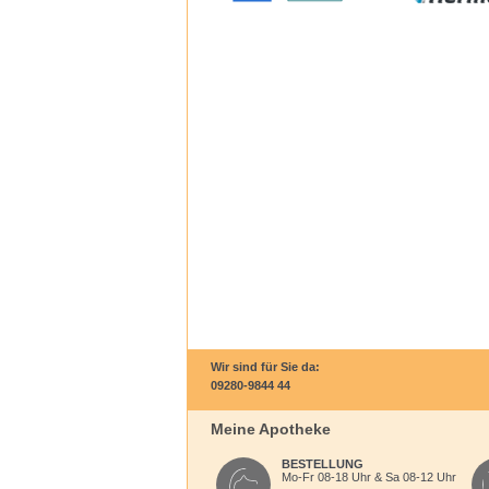
Wir sind für Sie da:
09280-9844 44
Meine Apotheke
BESTELLUNG
Mo-Fr 08-18 Uhr & Sa 08-12 Uhr