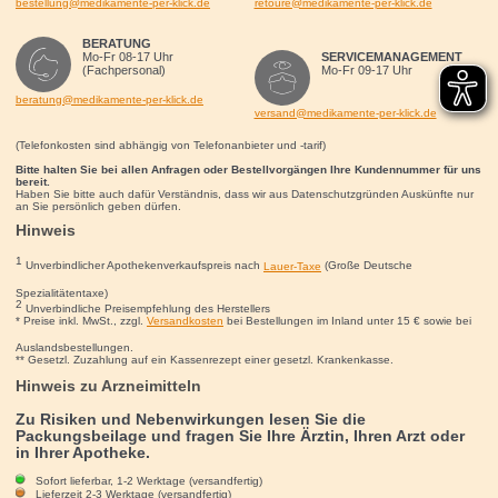
bestellung@medikamente-per-klick.de
retoure@medikamente-per-klick.de
BERATUNG
Mo-Fr 08-17 Uhr
SERVICEMANAGEMENT
(Fachpersonal)
Mo-Fr 09-17 Uhr
beratung@medikamente-per-klick.de
versand@medikamente-per-klick.de
(Telefonkosten sind abhängig von Telefonanbieter und -tarif)
Bitte halten Sie bei allen Anfragen oder Bestellvorgängen Ihre Kundennummer für uns
bereit.
Haben Sie bitte auch dafür Verständnis, dass wir aus Datenschutzgründen Auskünfte nur
an Sie persönlich geben dürfen.
Hinweis
1
Unverbindlicher Apothekenverkaufspreis nach
Lauer-Taxe
(Große Deutsche
Spezialitätentaxe)
2
Unverbindliche Preisempfehlung des Herstellers
* Preise inkl. MwSt., zzgl.
Versandkosten
bei Bestellungen im Inland unter 15
€
sowie bei
Auslandsbestellungen.
** Gesetzl. Zuzahlung auf ein Kassenrezept einer gesetzl. Krankenkasse.
Hinweis zu Arzneimitteln
Zu Risiken und Nebenwirkungen lesen Sie die
Packungsbeilage und fragen Sie Ihre Ärztin, Ihren Arzt oder
in Ihrer Apotheke.
Sofort lieferbar, 1-2 Werktage (versandfertig)
Lieferzeit 2-3 Werktage (versandfertig)