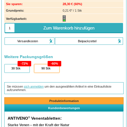
Sie sparen:
28,30 €
(
60%
)
Grundpreis:
0,21 €* / 1 Stk
Verfügbarkeit:
Zum Warenkorb hinzufügen
Versandkosten
Beipackzettel
Weitere Packungsgrößen
72%
60%
30
Stk
90
Stk
Sie müssen
sich anmelden
um den ausgewählten Artikel in eine Einkaufsliste
aufzunehmen.
Produktinformation
Kundenbewertungen
®
ANTIVENO
Venentabletten:
Starke Venen – mit der Kraft der Natur