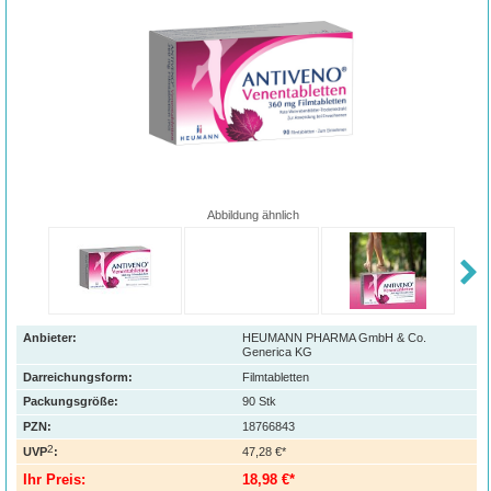
Abbildung ähnlich
Anbieter:
HEUMANN PHARMA GmbH & Co.
Generica KG
Darreichungsform:
Filmtabletten
Packungsgröße:
90
Stk
PZN
:
18766843
2
UVP
:
47,28 €*
Ihr Preis:
18,98 €*