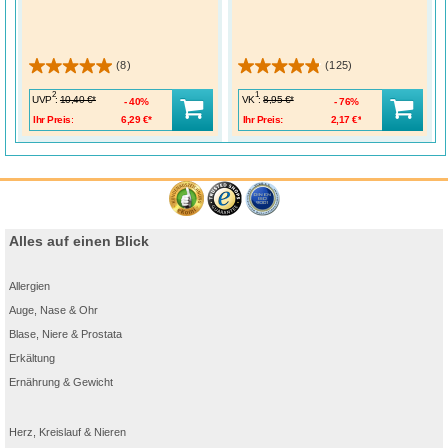
(8)
(125)
2
1
UVP
:
VK
:
10,40 €*
8,95 €*
40%
76%
Ihr Preis:
6,29 €*
Ihr Preis:
2,17 €*
Alles auf einen Blick
Allergien
Auge, Nase & Ohr
Blase, Niere & Prostata
Erkältung
Ernährung & Gewicht
Herz, Kreislauf & Nieren