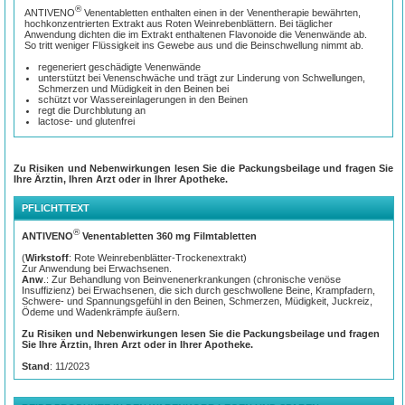
®
ANTIVENO
Venentabletten enthalten einen in der Venentherapie bewährten,
hochkonzentrierten Extrakt aus Roten Weinrebenblättern. Bei täglicher
Anwendung dichten die im Extrakt enthaltenen Flavonoide die Venenwände ab.
So tritt weniger Flüssigkeit ins Gewebe aus und die Beinschwellung nimmt ab.
regeneriert geschädigte Venenwände
unterstützt bei Venenschwäche und trägt zur Linderung von Schwellungen,
Schmerzen und Müdigkeit in den Beinen bei
schützt vor Wassereinlagerungen in den Beinen
regt die Durchblutung an
lactose- und glutenfrei
Zu Risiken und Nebenwirkungen lesen Sie die Packungsbeilage und fragen Sie
Ihre Ärztin, Ihren Arzt oder in Ihrer Apotheke.
PFLICHTTEXT
®
ANTIVENO
Venentabletten 360 mg Filmtabletten
(
Wirkstoff
: Rote Weinrebenblätter-Trockenextrakt)
Zur Anwendung bei Erwachsenen.
Anw
.: Zur Behandlung von Beinvenenerkrankungen (chronische venöse
Insuffizienz) bei Erwachsenen, die sich durch geschwollene Beine, Krampfadern,
Schwere- und Spannungsgefühl in den Beinen, Schmerzen, Müdigkeit, Juckreiz,
Ödeme und Wadenkrämpfe äußern.
Zu Risiken und Nebenwirkungen lesen Sie die Packungsbeilage und fragen
Sie Ihre Ärztin, Ihren Arzt oder in Ihrer Apotheke.
Stand
: 11/2023