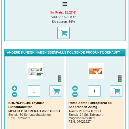
=
Ihr Preis:
25,27 €*
VK/UVP:
57,68 €*
Sie sparen:
56%
ANDERE KUNDEN HABEN EBENFALLS FOLGENDE PRODUKTE GEKAUFT
BRONCHICUM Thymian
Panto Aristo Pantoprazol bei
Lutschtabletten
Sodbrennen 20 mg
MCM KLOSTERFRAU Vertr. GmbH
Aristo Pharma GmbH
Einheit:
50 Stk Lutschtabletten
Einheit:
14 Stk Tabletten,
PZN
:
09287871
magensaftresistent
PZN
:
07021927