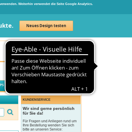
 verwenden. Weiterhin verwendet die Seite Google Analytics.
ukte.
Neues Design testen
Neuanmeldung
Anmelden
0
Artikel
0,00 €
PS
WECHSELWIRKUNGSCHECK
KUNDENSERVICE
Wir sind gerne persönlich
für Sie da!
Für Fragen und Anliegen rund um
Ihre Bestellung wenden Sie sich
bitte an unseren Service: