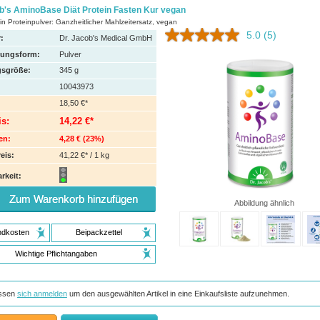
ob's AminoBase Diät Protein Fasten Kur vegan
in Proteinpulver: Ganzheitlicher Mahlzeitersatz, vegan
5.0
(5)
:
Dr. Jacob's Medical GmbH
hungsform:
Pulver
sgröße:
345
g
10043973
18,50 €*
is:
14,22 €*
en:
4,28 €
(
23%
)
eis:
41,22 €* / 1 kg
rkeit:
Zum Warenkorb hinzufügen
Abbildung ähnlich
ndkosten
Beipackzettel
Wichtige Pflichtangaben
ssen
sich anmelden
um den ausgewählten Artikel in eine Einkaufsliste aufzunehmen.