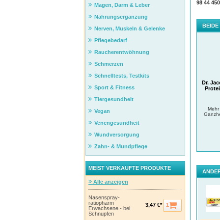
allen 
98 44 45
Magen, Darm & Leber
Grundv
Kohlen
Nahrungsergänzung
Basen-
BEIDE
Nerven, Muskeln & Gelenke
AminoB
Ergänz
Pflegebedarf
Beans
Raucherentwöhnung
Faste
Schmerzen
*Amino
Hauptm
Schnelltests, Testkits
Gewich
Dr. Ja
einer 
Sport & Fitness
Prote
Flexi
Tiergesundheit
AminoB
Mehr 
Vegan
kann n
Ganzhei
werde
Venengesundheit
Kalt o
Wundversorgung
Variat
Zahn- & Mundpflege
Geeig
Auch b
ohn
MEIST VERKAUFTE PRODUKTE
ANDER
ohn
ohn
Alle anzeigen
ohn
ohn
gee
Nasenspray-
ratiopharm
1
3,47 €*
Erwachsene - bei
Verze
Schnupfen