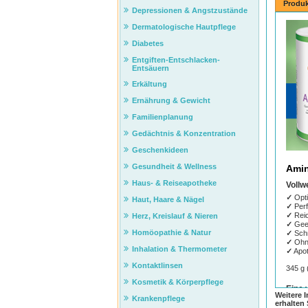
Produk
Depressionen & Angstzustände
Dermatologische Hautpflege
Diabetes
Entgiften-Entschlacken-
Entsäuern
Erkältung
Ernährung & Gewicht
Familienplanung
Gedächtnis & Konzentration
Geschenkideen
Gesundheit & Wellness
Amin
Haus- & Reiseapotheke
Vollw
✓
Opti
Haut, Haare & Nägel
✓
Perf
✓
Reic
Herz, Kreislauf & Nieren
✓
Geei
Homöopathie & Natur
✓
Schn
✓
Ohne
Inhalation & Thermometer
✓
Apot
Kontaktlinsen
345 g 
Kosmetik & Körperpflege
Eine 
Weitere 
Krankenpflege
AminoB
erhalten