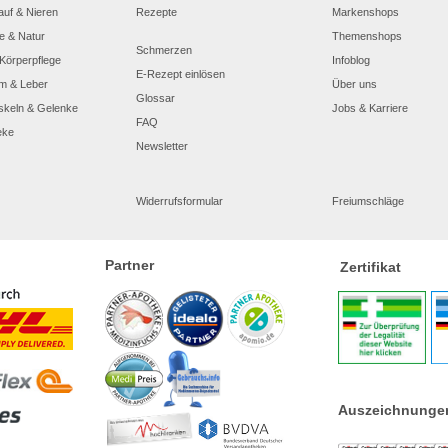
auf & Nieren
Rezepte
Markenshops
e & Natur
Themenshops
Schmerzen
Körperpflege
Infoblog
E-Rezept einlösen
m & Leber
Über uns
Glossar
skeln & Gelenke
Jobs & Karriere
FAQ
eke
Newsletter
Widerrufsformular
Freiumschläge
Partner
Zertifikat
Auszeichnunge