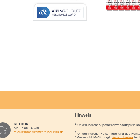
Hinweis
1
RETOUR
Unverbindlicher Apothekenverkaufspreis n
Mo-Fr 08-16 Uhr
retoure@medikamente-per-klick.de
2
Unverbindliche Preisempfehlung des Herste
* Preise inkl. MwSt., zzgl.
Versandkosten
bei 