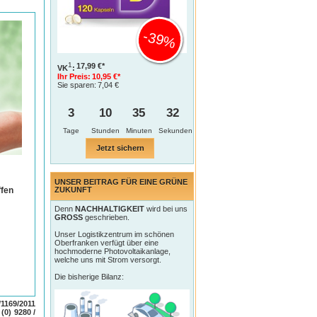
-39%
1
17,99 €*
VK
:
Ihr Preis:
10,95 €*
Sie sparen:
7,04 €
3
10
35
31
Tage
Jetzt sichern
UNSER BEITRAG FÜR EINE GRÜNE
ffen
ZUKUNFT
Denn
NACHHALTIGKEIT
wird bei uns
GROSS
geschrieben.
Unser Logistikzentrum im schönen
Oberfranken verfügt über eine
hochmoderne Photovoltaikanlage,
welche uns mit Strom versorgt.
Die bisherige Bilanz:
1169/2011
s. Mit
 (0) 9280 /