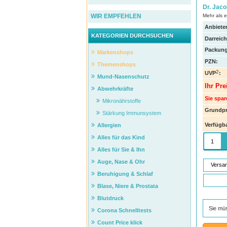
Dr. Jac
Mehr als e
WIR EMPFEHLEN
Anbieter
KATEGORIEN DURCHSUCHEN
Darreic
Packung
Markenshops
PZN
:
Themenshops
2
UVP
:
Mund-Nasenschutz
Ihr Pre
Abwehrkräfte
Sie spar
Mikronährstoffe
Grundpr
Stärkung Immunsystem
Verfügba
Allergien
Alles für das Kind
Alles für Sie & Ihn
Auge, Nase & Ohr
Versa
Beruhigung & Schlaf
Blase, Niere & Prostata
Blutdruck
Sie mü
Corona Schnelltests
Count Price klick