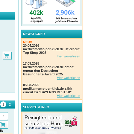
nde
exe
ure-
NEWSTICKER
NEU!!
20.04.2026
men
medikamente-per-klick.de ist erneut
Top Shop 2026
Hier weiterlesen
17.09.2025
und
medikamente-per-klick.de erhält
erneut den Deutschen
Gesundheits-Award 2025
Hier weiterlesen
l.
05.08.2025
medikamente-per-klick.de zählt
erneut zu "BAYERNS BEST 50"
Hier weiterlesen
SERVICE & INFO
ils
Details
Details