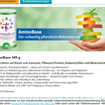
tinformation
Kundenbewertungen
oBase 345 g
ertkost auf Basis von Amarant, Pflanzen-Protein, Ballaststoffen und Mineralsto
mal für Reduktionsdiäten – ideal zum Fasten und Abnehmen*
ekt zur Aufwertung einer pflanzlichen Ernährung – für Veganer und Vegetarier
h an Ballaststoffen und pflanzlichem Eiweiß – enthält alle essentiellen Aminosäuren
gnet bei Allergien und Unverträglichkeiten – flexibel für jeden Geschmack
ell, einfach und vielseitig in der Zubereitung
 Süßstoffe, Gluten, Aromen, Zusatzstoffe und Konservierungsmittel
heken-Marke seit 1997 mit Fertigung in Deutschland
(8 Portionen)
vollwertige Hauptmahlzeit zur Ergänzung einer pflanzlichen Ernährung
Informationen zu den Inhaltsstoffen gemäß Lebensmittelinformationsverordnung EG/
ase liefert eine vollwertige Hauptmahlzeit ohne Laktose und Gluten auf rein pflanzlicher Basi
 Sie unter
beratung@medikamente-per-klick.de
, oder auch unter der Telefonnummer
+49