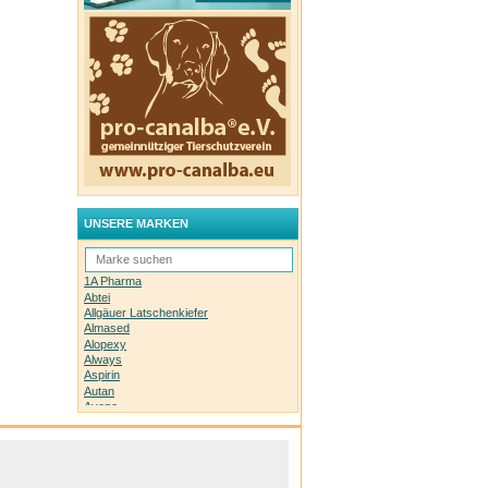
UNSERE MARKEN
1A Pharma
Abtei
Allgäuer Latschenkiefer
Almased
Alopexy
Always
Aspirin
Autan
Avene
Bachblüten-Orginal
Bepanthen
Basica
Biolectra
Bombastus