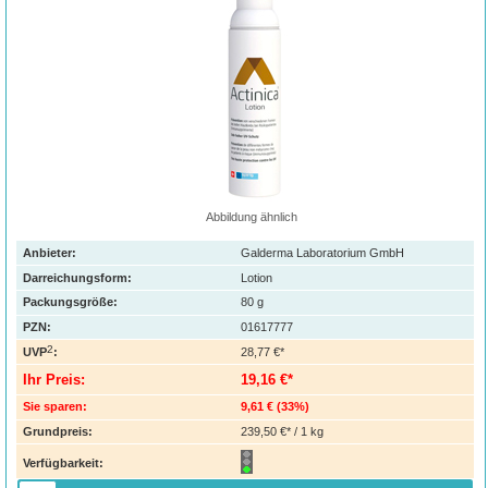
Abbildung ähnlich
Anbieter:
Galderma Laboratorium GmbH
Darreichungsform:
Lotion
Packungsgröße:
80
g
PZN
:
01617777
2
UVP
:
28,77 €*
Ihr Preis:
19,16 €*
Sie sparen:
9,61 €
(
33%
)
Grundpreis:
239,50 €* / 1 kg
Verfügbarkeit: