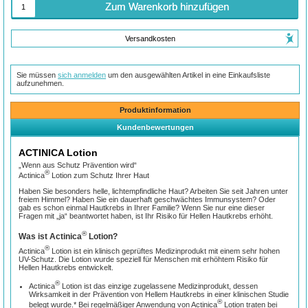
Zum Warenkorb hinzufügen
Versandkosten
Sie müssen
sich anmelden
um den ausgewählten Artikel in eine Einkaufsliste
aufzunehmen.
Produktinformation
Kundenbewertungen
ACTINICA Lotion
„Wenn aus Schutz Prävention wird“
®
Actinica
Lotion zum Schutz Ihrer Haut
Haben Sie besonders helle, lichtempfindliche Haut? Arbeiten Sie seit Jahren unter
freiem Himmel? Haben Sie ein dauerhaft geschwächtes Immunsystem? Oder
gab es schon einmal Hautkrebs in Ihrer Familie? Wenn Sie nur eine dieser
Fragen mit „ja“ beantwortet haben, ist Ihr Risiko für Hellen Hautkrebs erhöht.
®
Was ist Actinica
Lotion?
®
Actinica
Lotion ist ein klinisch geprüftes Medizinprodukt mit einem sehr hohen
UV-Schutz. Die Lotion wurde speziell für Menschen mit erhöhtem Risiko für
Hellen Hautkrebs entwickelt.
®
Actinica
Lotion ist das einzige zugelassene Medizinprodukt, dessen
Wirksamkeit in der Prävention von Hellem Hautkrebs in einer klinischen Studie
®
belegt wurde.* Bei regelmäßiger Anwendung von Actinica
Lotion traten bei