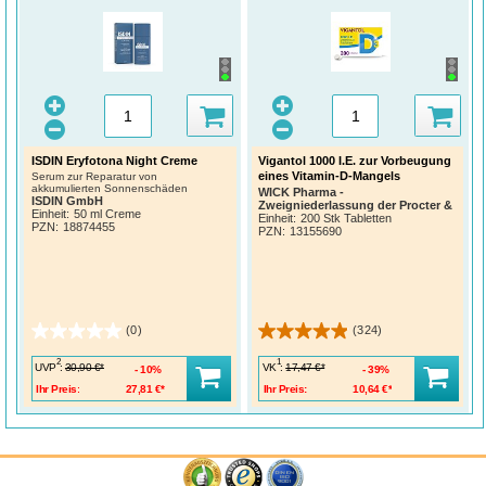
ISDIN Eryfotona Night Creme
Vigantol 1000 I.E. zur Vorbeugung
eines Vitamin-D-Mangels
Serum zur Reparatur von
akkumulierten Sonnenschäden
WICK Pharma -
ISDIN GmbH
Zweigniederlassung der Procter &
Einheit:
50 ml Creme
Gamble GmbH
Einheit:
200 Stk Tabletten
PZN
:
18874455
PZN
:
13155690
(0)
(324)
2
1
UVP
:
VK
:
30,90 €*
17,47 €*
10%
39%
Ihr Preis:
27,81 €*
Ihr Preis:
10,64 €*