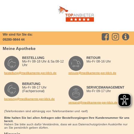
Wir sind für Sie da:
09280-9844 44
Meine Apotheke
BESTELLUNG
RETOUR
Mo-Fr 08-18 Uhr & Sa 08-12
Mo-Fr 08-16 Uhr
Uhr
bestellung@medikamente-per-klick.de
retoure@medikamente-per-klick.de
BERATUNG
Mo-Fr 08-17 Uhr
SERVICEMANAGEMENT
(Fachpersonal)
Mo-Fr 09-17 Uhr
beratung@medikamente-per-klick.de
versand@medikamente-per-klick.de
(Telefonkosten sind abhängig von Telefonanbieter und -tarif)
Bitte halten Sie bei allen Anfragen oder Bestellvorgängen Ihre Kundennummer für uns
bereit.
Haben Sie bitte auch dafür Verständnis, dass wir aus Datenschutzgründen Auskünfte nur
an Sie persönlich geben dürfen.