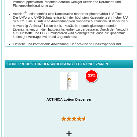
immunsupprimierten Patienten deutlich weniger Aktinische Keratosen und
Plattenepithelkarzinome auf.
®
Actinica
Lotion enthält eine Kombination moderner photostabiler UV-Filter.
Der UVA- und UVB-Schutz entspricht der höchsten Kategorie „sehr hoher UV-
Schutz“. Eine zusätzliche Anwendung von Sonnenschutzmitteln ist daher nicht
®
notwendig. Actinica
Lotion besitzt zusätzlich feuchtigkeitsspendende
Eigenschaften, um die Hautbeschaffenheit zu verbessern. Durch den Verzicht
auf Duftstoffe und PEG-Emulgatoren wird sichergestellt, dass die liposomale
Lotion gut vertragen wird und angenehm ist.
Einfache und komfortable Anwendung: Der praktische Dosierspender hilft
®
Ihnen, die korrekte Menge Actinica
Lotion gemäß der angegebenen
Dosieranleitung auf die Haut aufzutragen.
®
Wann wird Actinica
Lotion angewendet?
BEIDE PRODUKTE IN DEN WARENKORB LEGEN UND SPAREN
®
Um die beste Schutzwirkung zu erzielen, tragen Sie Actinica
Lotion jeden
Morgen auf die Hautbereiche auf, die nicht durch Kleidungsstücke bedeckt sind.
®
33%
Actinica
Lotion sollte das ganze Jahr über jeden Tag als Bestandteil Ihrer
täglichen Routine angewendet werden.
®
Die Actinica
Lotion sollte vor dem Aufenthalt im Freien und vor der Anwendung
kosmetischer Produkte aufgetragen werden. Wenn Sie Kosmetika verwenden
®
wollen, lassen Sie zuvor die Actinica
Lotion etwa 20 Minuten in die Haut
einziehen.
ACTINICA Lotion Dispenser
*Referenz: 1. Ulrich Cet al. Prevention of non-melanoma skin cancer in organ transplant
patients by regular use of a sunscreen: a 24 months, prospective, case-control study. Br J
Dermatol 2009; 161:78-84.
(6)
+