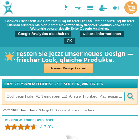
0
Cookies erleichtern die Bereitstellung unserer Dienste. Mit der Nutzung unserer
Dienste erklären Sie sich damit einverstanden, dass wir Cookies verwenden.
Weiterhin verwendet die Seite Google Analytics.
Google Analytics abschalten
weitere Informationen
OK
Testen Sie jetzt unser neues Design —
frischer Look, gleiche Produkte.
Neues Design testen
IHRE VERSANDAPOTHEKE - SIE SUCHEN, WIR FINDEN
Startseite
Haut, Haare & Nägel
Sonnen- & Insektenschutz
ACTINICA Lotion Dispenser
4.7
(6)