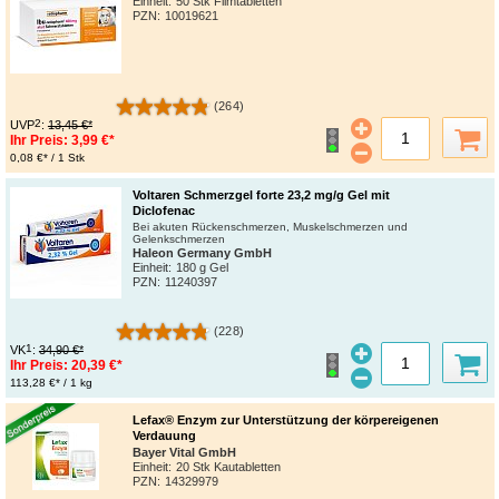
Einheit:
50 Stk Filmtabletten
PZN
:
10019621
(264)
2
UVP
:
13,45 €*
Ihr Preis:
3,99 €*
0,08 €* / 1 Stk
Voltaren Schmerzgel forte 23,2 mg/g Gel mit
Diclofenac
Bei akuten Rückenschmerzen, Muskelschmerzen und
Gelenkschmerzen
Haleon Germany GmbH
Einheit:
180 g Gel
PZN
:
11240397
(228)
1
VK
:
34,90 €*
Ihr Preis:
20,39 €*
113,28 €* / 1 kg
Lefax® Enzym zur Unterstützung der körpereigenen
Verdauung
Bayer Vital GmbH
Einheit:
20 Stk Kautabletten
PZN
:
14329979