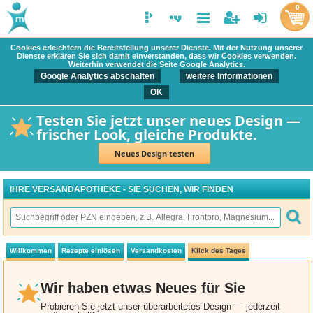
0
Cookies erleichtern die Bereitstellung unserer Dienste. Mit der Nutzung unserer
Dienste erklären Sie sich damit einverstanden, dass wir Cookies verwenden.
Weiterhin verwendet die Seite Google Analytics.
Google Analytics abschalten
weitere Informationen
OK
Testen Sie jetzt unser neues Design —
frischer Look, gleiche Produkte.
Neues Design testen
IHRE VERSANDAPOTHEKE - SIE SUCHEN, WIR FINDEN
Willkommen
Rezepte einlösen
Versandkosten
Klick des Tages
Wir haben etwas Neues für Sie
Probieren Sie jetzt unser überarbeitetes Design — jederzeit