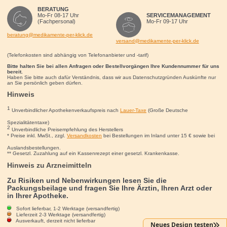
BERATUNG
Mo-Fr 08-17 Uhr
SERVICEMANAGEMENT
(Fachpersonal)
Mo-Fr 09-17 Uhr
beratung@medikamente-per-klick.de
versand@medikamente-per-klick.de
(Telefonkosten sind abhängig von Telefonanbieter und -tarif)
Bitte halten Sie bei allen Anfragen oder Bestellvorgängen Ihre Kundennummer für uns
bereit.
Haben Sie bitte auch dafür Verständnis, dass wir aus Datenschutzgründen Auskünfte nur
an Sie persönlich geben dürfen.
Hinweis
1
Unverbindlicher Apothekenverkaufspreis nach
Lauer-Taxe
(Große Deutsche
Spezialitätentaxe)
2
Unverbindliche Preisempfehlung des Herstellers
* Preise inkl. MwSt., zzgl.
Versandkosten
bei Bestellungen im Inland unter 15
€
sowie bei
Auslandsbestellungen.
** Gesetzl. Zuzahlung auf ein Kassenrezept einer gesetzl. Krankenkasse.
Hinweis zu Arzneimitteln
Zu Risiken und Nebenwirkungen lesen Sie die
Packungsbeilage und fragen Sie Ihre Ärztin, Ihren Arzt oder
in Ihrer Apotheke.
Sofort lieferbar, 1-2 Werktage (versandfertig)
Lieferzeit 2-3 Werktage (versandfertig)
Ausverkauft, derzeit nicht lieferbar
Neues Design testen