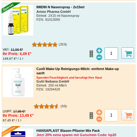
IMIDIN N Nasenspray - 2x15ml
Aristo Pharma GmbH
Einheit:
2X15 ml Nasenspray
PZN
:
81013059
(359)
1
VK
:
11,56 €*
Ihr Preis:
4,49 €*
149,67 €* / 1 l
Curél Make-Up Reinigungs-Milch: entfernt Make-up
sanft
Spendet Feuchtigkeit und beruhigt Ihre Haut
Guhl Ikebana GmbH
Einheit:
200 ml Milch
PZN
:
19294429
(98)
2
UVP
:
17,99 €*
Ihr Preis:
13,49 €*
67,45 €* / 1 l
HANSAPLAST Blasen-Pflaster Mix Pack
Jetzt 20% extra sparen mit Gutschein Code: hp20