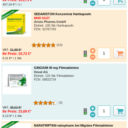
Ihr Preis:
101,79 €*
407,16 €* / 1 l
SEDARISTON Konzentrat Hartkapseln
MHD 01/27
Aristo Pharma GmbH
Einheit:
100 Stk Hartkapseln
PZN
:
02787783
(63)
1
VK
:
31,99 €*
Ihr Preis:
10,72 €*
0,11 €* / 1 Stk
GINGIUM 40 mg Filmtabletten
Hexal AG
Einheit:
120 Stk Filmtabletten
PZN
:
08832734
(3)
1
VK
:
38,02 €*
Ihr Preis:
15,69 €*
0,13 €* / 1 Stk
NARATRIPTAN-ratiopharm bei Migräne Filmtabletten