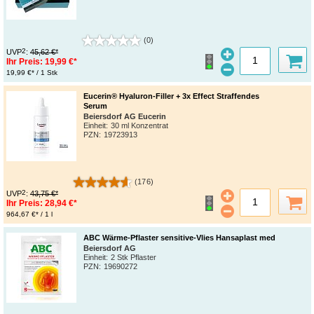
(0)
2
UVP
:
45,62 €*
Ihr Preis:
19,99 €*
19,99 €* / 1 Stk
Eucerin® Hyaluron-Filler + 3x Effect Straffendes
Serum
Beiersdorf AG Eucerin
Einheit:
30 ml Konzentrat
PZN
:
19723913
(176)
2
UVP
:
43,75 €*
Ihr Preis:
28,94 €*
964,67 €* / 1 l
ABC Wärme-Pflaster sensitive-Vlies Hansaplast med
Beiersdorf AG
Einheit:
2 Stk Pflaster
PZN
:
19690272