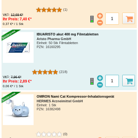
(1)
1
VK
:
12,69 €*
Ihr Preis:
7,40 €*
0,37 €* / 1 Stk
IBUARISTO akut 400 mg Filmtabletten
Aristo Pharma GmbH
Einheit:
50 Stk Filmtabletten
PZN
:
16160295
(218)
1
VK
:
7,96 €*
Ihr Preis:
2,89 €*
0,06 €* / 1 Stk
OMRON Nami Cat Kompressor-Inhalationsgerät
HERMES Arzneimittel GmbH
Einheit:
1 Stk
PZN
:
16382498
(0)