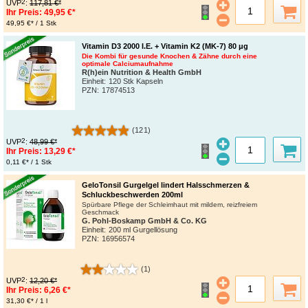
2
UVP
:
117,81 €*
Ihr Preis:
49,95 €*
49,95 €* / 1 Stk
Vitamin D3 2000 I.E. + Vitamin K2 (MK-7) 80 μg
Die Kombi für gesunde Knochen & Zähne durch eine
optimale Calciumaufnahme
R(h)ein Nutrition & Health GmbH
Einheit:
120 Stk Kapseln
PZN
:
17874513
(121)
2
UVP
:
48,99 €*
Ihr Preis:
13,29 €*
0,11 €* / 1 Stk
GeloTonsil Gurgelgel lindert Halsschmerzen &
Schluckbeschwerden 200ml
Spürbare Pflege der Schleimhaut mit mildem, reizfreiem
Geschmack
G. Pohl-Boskamp GmbH & Co. KG
Einheit:
200 ml Gurgellösung
PZN
:
16956574
(1)
2
UVP
:
12,20 €*
Ihr Preis:
6,26 €*
31,30 €* / 1 l