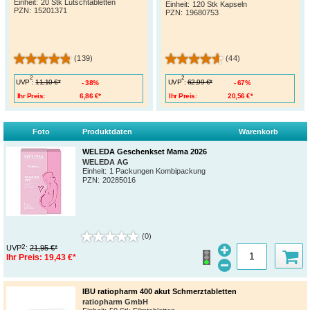
Einheit:
20 Stk Lutschtabletten
Einheit:
120 Stk Kapseln
PZN
:
15201371
PZN
:
19680753
(139)
(44)
2
2
UVP
:
UVP
:
11,10 €*
62,99 €*
38%
67%
Ihr Preis:
6,86 €*
Ihr Preis:
20,56 €*
Foto
Produktdaten
Warenkorb
WELEDA Geschenkset Mama 2026
WELEDA AG
Einheit:
1 Packungen Kombipackung
PZN
:
20285016
(0)
2
UVP
:
21,95 €*
Ihr Preis:
19,43 €*
IBU ratiopharm 400 akut Schmerztabletten
ratiopharm GmbH