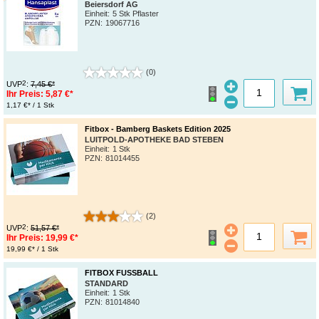
Beiersdorf AG
Einheit:
5 Stk Pflaster
PZN
:
19067716
(0)
2
UVP
:
7,45 €*
Ihr Preis:
5,87 €*
1,17 €* / 1 Stk
Fitbox - Bamberg Baskets Edition 2025
LUITPOLD-APOTHEKE BAD STEBEN
Einheit:
1 Stk
PZN
:
81014455
(2)
2
UVP
:
51,57 €*
Ihr Preis:
19,99 €*
19,99 €* / 1 Stk
FITBOX FUSSBALL
STANDARD
Einheit:
1 Stk
PZN
:
81014840