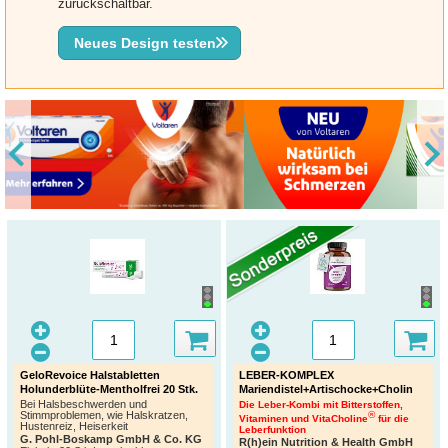
zurückschaltbar.
Neues Design testen
GeloRevoice Halstabletten
LEBER-KOMPLEX
Holunderblüte-Mentholfrei 20 Stk.
Mariendistel+Artischocke+Cholin
Bei Halsbeschwerden und
Die Leber-Kombi mit Bitterstoffen,
Stimmproblemen, wie Halskratzen,
®
Vitaminen und VitaCholine
für die
Hustenreiz, Heiserkeit
Leberfunktion
G. Pohl-Boskamp GmbH & Co. KG
R(h)ein Nutrition & Health GmbH