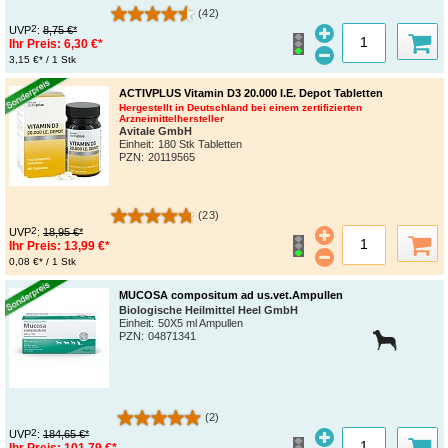
(42)
2
UVP
:
8,75 €*
Ihr Preis:
6,30 €*
3,15 €* / 1 Stk
ACTIVPLUS Vitamin D3 20.000 I.E. Depot Tabletten
Hergestellt in Deutschland bei einem zertifizierten
Arzneimittelhersteller
Avitale GmbH
Einheit:
180 Stk Tabletten
PZN
:
20119565
(23)
2
UVP
:
18,95 €*
Ihr Preis:
13,99 €*
0,08 €* / 1 Stk
MUCOSA compositum ad us.vet.Ampullen
Biologische Heilmittel Heel GmbH
Einheit:
50X5 ml Ampullen
PZN
:
04871341
(2)
2
UVP
:
184,65 €*