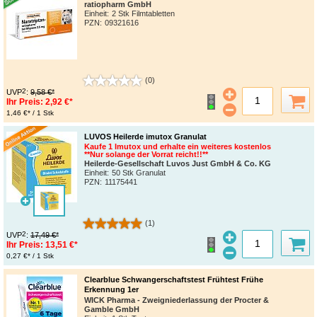
ratiopharm GmbH
Einheit:
2 Stk Filmtabletten
PZN
:
09321616
(0)
2
UVP
:
9,58 €*
Ihr Preis:
2,92 €*
1,46 €* / 1 Stk
LUVOS Heilerde imutox Granulat
Kaufe 1 Imutox und erhalte ein weiteres kostenlos
**Nur solange der Vorrat reicht!!**
Heilerde-Gesellschaft Luvos Just GmbH & Co. KG
Einheit:
50 Stk Granulat
PZN
:
11175441
(1)
2
UVP
:
17,49 €*
Ihr Preis:
13,51 €*
0,27 €* / 1 Stk
Clearblue Schwangerschaftstest Frühtest Frühe
Erkennung 1er
WICK Pharma - Zweigniederlassung der Procter &
Gamble GmbH