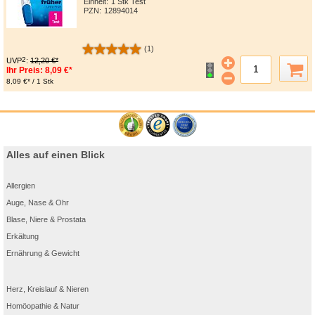
Einheit:
1 Stk Test
PZN
:
12894014
(1)
2
UVP
:
12,20 €*
Ihr Preis:
8,09 €*
8,09 €* / 1 Stk
Alles auf einen Blick
Allergien
Auge, Nase & Ohr
Blase, Niere & Prostata
Erkältung
Ernährung & Gewicht
Herz, Kreislauf & Nieren
Homöopathie & Natur