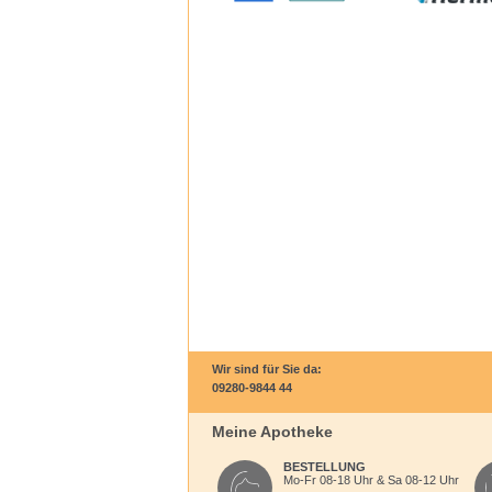
Wir sind für Sie da:
09280-9844 44
Meine Apotheke
BESTELLUNG
Mo-Fr 08-18 Uhr & Sa 08-12 Uhr