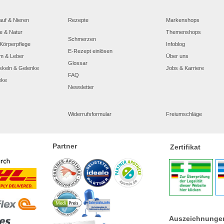
auf & Nieren
Rezepte
Markenshops
e & Natur
Themenshops
Schmerzen
Körperpflege
Infoblog
E-Rezept einlösen
m & Leber
Über uns
Glossar
skeln & Gelenke
Jobs & Karriere
FAQ
eke
Newsletter
Widerrufsformular
Freiumschläge
Partner
Zertifikat
Auszeichnunge