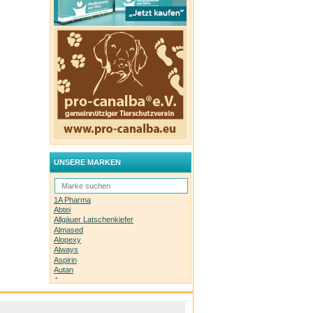
UNSERE MARKEN
1A Pharma
Abtei
Allgäuer Latschenkiefer
Almased
Alopexy
Always
Aspirin
Autan
Avene
Bachblüten-Orginal
Bepanthen
Basica