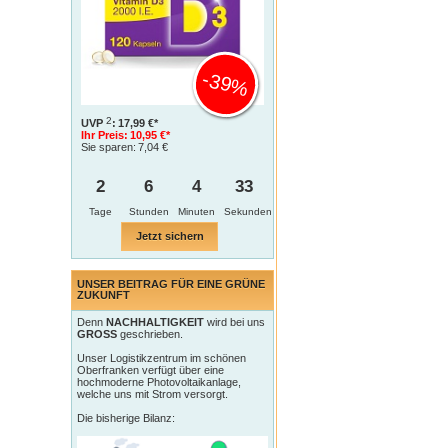
-39%
2
UVP
:
17,99 €*
Ihr Preis:
10,95 €*
Sie sparen:
7,04 €
2
6
4
32
Tage
Jetzt sichern
UNSER BEITRAG FÜR EINE GRÜNE
ZUKUNFT
Denn
NACHHALTIGKEIT
wird bei uns
GROSS
geschrieben.
Unser Logistikzentrum im schönen
Oberfranken verfügt über eine
hochmoderne Photovoltaikanlage,
welche uns mit Strom versorgt.
Die bisherige Bilanz: