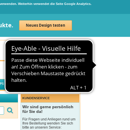
 verwenden. Weiterhin verwendet die Seite Google Analytics.
ukte.
Neues Design testen
Neuanmeldung
Anmelden
0
Artikel
0,00 €
PS
WECHSELWIRKUNGSCHECK
KUNDENSERVICE
Wir sind gerne persönlich
für Sie da!
Für Fragen und Anliegen rund um
Ihre Bestellung wenden Sie sich
bitte an unseren Service: