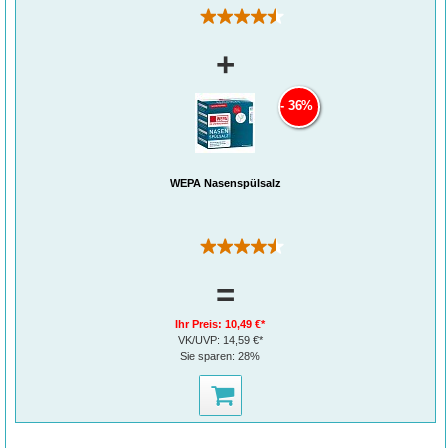
(2)
* ingredients from certified organic agriculture
** from natural essential oils
+
36%
WEPA Nasenspülsalz
(2)
=
Ihr Preis:
10,49 €*
VK/UVP:
14,59 €*
Sie sparen:
28%