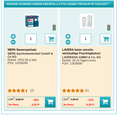
ANDERE KUNDEN HABEN EBENFALLS FOLGENDE PRODUKTE GEKAUFT
WEPA Nasenspülsalz
LAVERA basis sensitiv
reichhaltige Feuchtigkeitscr
WEPA Apothekenbedarf GmbH &
Co KG
LAVERANA GMBH & Co. KG
Einheit:
20X2.95 g Salz
Einheit:
50 ml Tagescreme
PZN
:
14256269
PZN
:
17828080
(2)
(2)
2
2
UVP
:
UVP
:
6,60 €*
7,99 €*
36%
21%
Ihr Preis:
4,20 €*
Ihr Preis:
6,29 €*