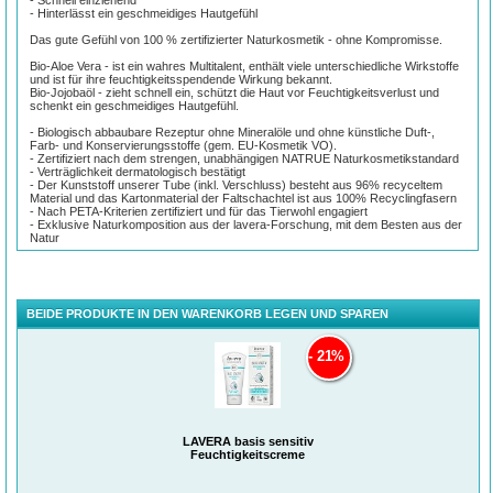
- Hinterlässt ein geschmeidiges Hautgefühl
Das gute Gefühl von 100 % zertifizierter Naturkosmetik - ohne Kompromisse.
Bio-Aloe Vera - ist ein wahres Multitalent, enthält viele unterschiedliche Wirkstoffe
und ist für ihre feuchtigkeitsspendende Wirkung bekannt.
Bio-Jojobaöl - zieht schnell ein, schützt die Haut vor Feuchtigkeitsverlust und
schenkt ein geschmeidiges Hautgefühl.
- Biologisch abbaubare Rezeptur ohne Mineralöle und ohne künstliche Duft-,
Farb- und Konservierungsstoffe (gem. EU-Kosmetik VO).
- Zertifiziert nach dem strengen, unabhängigen NATRUE Naturkosmetikstandard
- Verträglichkeit dermatologisch bestätigt
- Der Kunststoff unserer Tube (inkl. Verschluss) besteht aus 96% recyceltem
Material und das Kartonmaterial der Faltschachtel ist aus 100% Recyclingfasern
- Nach PETA-Kriterien zertifiziert und für das Tierwohl engagiert
- Exklusive Naturkomposition aus der lavera-Forschung, mit dem Besten aus der
Natur
Anwendung:
Morgens auf die gereinigte Haut aufragen und sanft einmassieren.
BEIDE PRODUKTE IN DEN WARENKORB LEGEN UND SPAREN
INCI:
Water (Aqua), Alcohol* denat., Glycerin, Isoamyl Laurate, Dicaprylyl Ether,
21%
Glyceryl Stearate Citrate, Cetearyl Alcohol, Cetyl Alcohol, Caprylic/Capric
Triglyceride, Glycine Soja (Soybean) Oil*, Melissa Officinalis Leaf Extract*,
Hamamelis Virginiana (Witch Hazel) Leaf Extract*, Aloe Barbadensis Leaf Juice*,
Butyrospermum Parkii (Shea) Butter*, Prunus Amygdalus Dulcis (Sweet Almond)
Oil*, Simmondsia Chinensis (Jojoba) Seed Oil*, Helianthus Annuus (Sunflower)
Seed Oil*, Crambe Abyssinica Seed Oil, Dehydroxanthan Gum, Glyceryl
Undecylenate, Levulinic Acid, Hydrogenated Palm Glycerides, Sodium Levulinate,
LAVERA basis sensitiv
Tocopherol, Xylitylglucoside, Anhydroxylitol, Hydrogenated Lecithin, Brassica
Feuchtigkeitscreme
Campestris (Rapeseed) Sterols, Xylitol, Biosaccharide Gum-1, Glyceryl
Caprylate, Sodium Anisate, Fragrance (Parfum)**, Limonene**, Linalool**,
Citronellol**, Geraniol**, Citral**, Benzyl Salicylate**