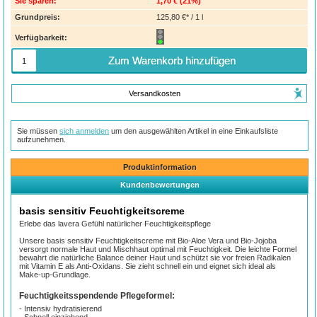
Sie sparen:
1,70 €
(
21%
)
Grundpreis:
125,80 €* / 1 l
Verfügbarkeit:
Zum Warenkorb hinzufügen
Versandkosten
Sie müssen
sich anmelden
um den ausgewählten Artikel in eine Einkaufsliste
aufzunehmen.
Produktinformation
Kundenbewertungen
basis sensitiv Feuchtigkeitscreme
Erlebe das lavera Gefühl natürlicher Feuchtigkeitspflege
Unsere basis sensitiv Feuchtigkeitscreme mit Bio-Aloe Vera und Bio-Jojoba
versorgt normale Haut und Mischhaut optimal mit Feuchtigkeit. Die leichte Formel
bewahrt die natürliche Balance deiner Haut und schützt sie vor freien Radikalen
mit Vitamin E als Anti-Oxidans. Sie zieht schnell ein und eignet sich ideal als
Make-up-Grundlage.
Feuchtigkeitsspendende Pflegeformel:
- Intensiv hydratisierend
- Schnell einziehend