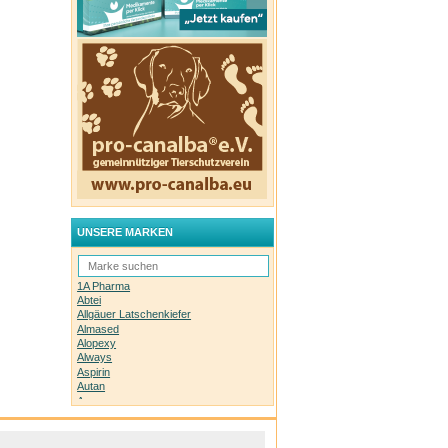
UNSERE MARKEN
1A Pharma
Abtei
Allgäuer Latschenkiefer
Almased
Alopexy
Always
Aspirin
Autan
Avene
Bachblüten-Orginal
Bepanthen
Basica