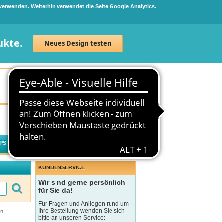
 verwenden. Weiterhin verwendet die Seite Google Analytics.
ukte.
Neues Design testen
Neuanmeldung
Anmelden
0
Artikel
0,00 €
PS
WECHSELWIRKUNGSCHECK
KUNDENSERVICE
Wir sind gerne persönlich
für Sie da!
Für Fragen und Anliegen rund um
Ihre Bestellung wenden Sie sich
en
bitte an unseren Service: