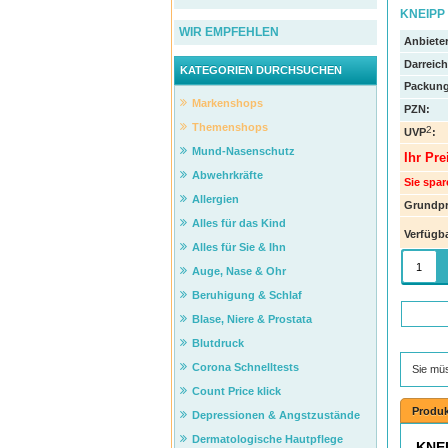
KNEIPP 
WIR EMPFEHLEN
Anbieter
Darreic
KATEGORIEN DURCHSUCHEN
Packung
Markenshops
PZN
:
Themenshops
2
UVP
:
Mund-Nasenschutz
Ihr Pre
Abwehrkräfte
Sie spar
Allergien
Grundpr
Alles für das Kind
Verfügba
Alles für Sie & Ihn
Auge, Nase & Ohr
Beruhigung & Schlaf
Blase, Niere & Prostata
Blutdruck
Corona Schnelltests
Sie mü
Count Price klick
Produk
Depressionen & Angstzustände
Dermatologische Hautpflege
KNEI