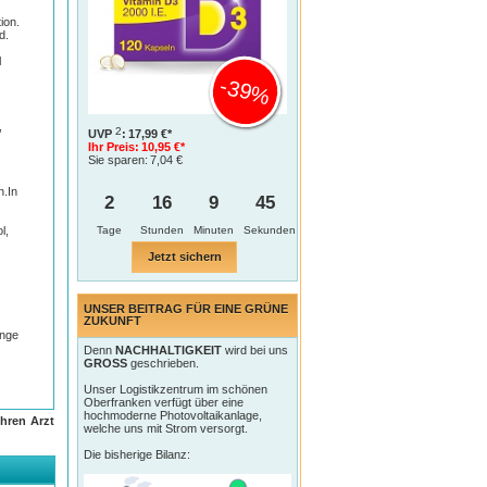
ion.
d.
l
-39%
,
2
UVP
:
17,99 €*
Ihr Preis:
10,95 €*
Sie sparen:
7,04 €
n.In
2
16
9
44
Tage
l,
Jetzt sichern
UNSER BEITRAG FÜR EINE GRÜNE
ZUKUNFT
änge
Denn
NACHHALTIGKEIT
wird bei uns
GROSS
geschrieben.
Unser Logistikzentrum im schönen
Oberfranken verfügt über eine
hochmoderne Photovoltaikanlage,
hren Arzt
welche uns mit Strom versorgt.
Die bisherige Bilanz: