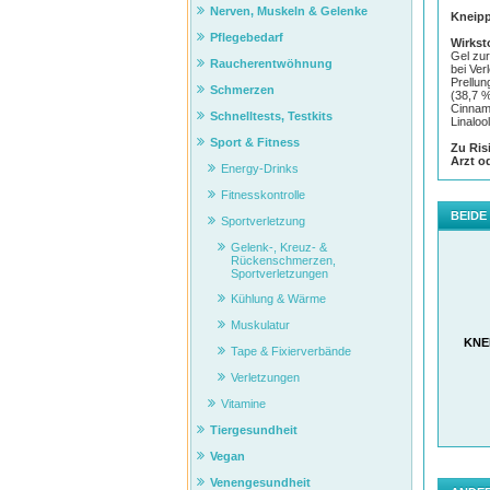
Nerven, Muskeln & Gelenke
Kneipp
Pflegebedarf
Wirkst
Gel zu
Raucherentwöhnung
bei Ver
Prellun
Schmerzen
(38,7 %
Cinnamy
Schnelltests, Testkits
Linalool
Sport & Fitness
Zu Ris
Arzt o
Energy-Drinks
Fitnesskontrolle
BEIDE
Sportverletzung
Gelenk-, Kreuz- &
Rückenschmerzen,
Sportverletzungen
Kühlung & Wärme
Muskulatur
KNEI
Tape & Fixierverbände
Verletzungen
Vitamine
Tiergesundheit
Vegan
Venengesundheit