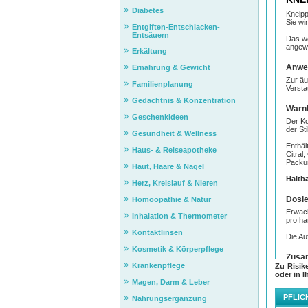
Diabetes
Kneip
Sie wi
Entgiften-Entschlacken-
Entsäuern
Das wo
angewe
Erkältung
Anwe
Ernährung & Gewicht
Zur äu
Familienplanung
Versta
Gedächtnis & Konzentration
Warnh
Geschenkideen
Der Ko
der St
Gesundheit & Wellness
Enthäl
Haus- & Reiseapotheke
Citral
Packu
Haut, Haare & Nägel
Haltb
Herz, Kreislauf & Nieren
Dosie
Homöopathie & Natur
Erwach
Inhalation & Thermometer
pro ha
Kontaktlinsen
Die Au
Kosmetik & Körperpflege
Zusa
Krankenpflege
Zu Risik
100 g 
oder in I
Magen, Darm & Leber
Wirkst
Bestan
PFLIC
Nahrungsergänzung
(enthä