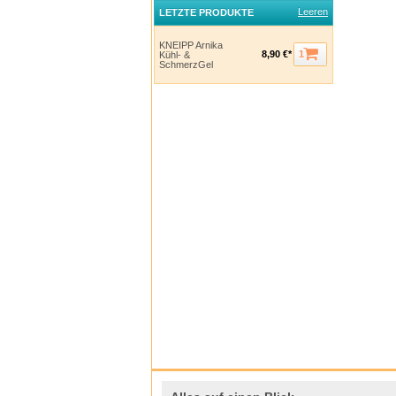
Leeren
LETZTE PRODUKTE
KNEIPP Arnika
1
8,90 €*
Kühl- &
SchmerzGel