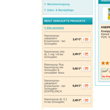
ANDER
Wundversorgung
Zahn- & Mundpflege
MEIST VERKAUFTE PRODUKTE
KNEIPP
Alle anzeigen
Kneip
Einheit:
Nasenspray-
PZN
:
0
ratiopharm
1
3,47 €*
Erwachsene - bei
Schnupfen
Nasenspray sine
1
2,49 €*
AL 1 mg / ml bei
Schnupfen
Rhinospray Plus
Nasenspray bei
1
5,66 €*
Schnupfen &
2
UVP
:
verstopfter Nase
Ihr Pre
Nasenspray-
ratiopharm
1
6,64 €*
Erwachsene - bei
Schnupfen -
DOPPELPACK
Nasenspray AL 0,1
1
2,49 €*
% bei Schnupfen