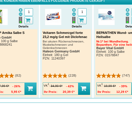
E KUNDEN HABEN EBENFALLS FOLGENDE PRODUKTE GEKAUFT
Details
Details
Deta
 Arnika Salbe S
Voltaren Schmerzgel forte
BEPANTHEN Wund- u
23,2 mg/g Gel mit Diclofenac
Heilsalbe
p GmbH
100 g Salbe
Bei akuten Rückenschmerzen,
Nr.1* bei Wundheilung.
8868241
Muskelschmerzen und
Bepanthen. Für eine heil
Gelenkschmerzen
Bayer Vital GmbH
Haleon Germany GmbH
Einheit:
100 g Salbe
Einheit:
180 g Gel
PZN
:
01578847
PZN
:
11240397
(82)
(228)
(747)
1
1
VK
:
VK
:
7,99 €*
34,90 €*
19,99 €*
26%
42%
39%
is:
5,95 €*
Ihr Preis:
20,39 €*
Ihr Preis:
12,29 €*