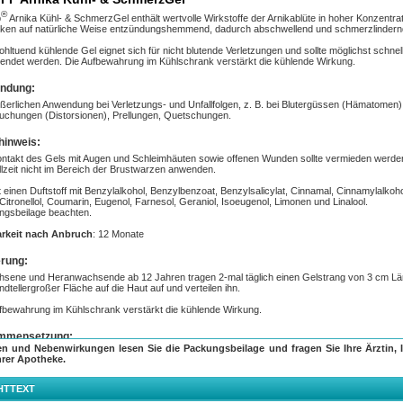
®
p
Arnika Kühl- & SchmerzGel enthält wertvolle Wirkstoffe der Arnikablüte in hoher Konzentrat
rken auf natürliche Weise entzündungshemmend, dadurch abschwellend und schmerzlindern
hltuend kühlende Gel eignet sich für nicht blutende Verletzungen und sollte möglichst schnel
ndet werden. Die Aufbewahrung im Kühlschrank verstärkt die kühlende Wirkung.
ndung:
ßerlichen Anwendung bei Verletzungs- und Unfallfolgen, z. B. bei Blutergüssen (Hämatomen)
uchungen (Distorsionen), Prellungen, Quetschungen.
inweis:
ntakt des Gels mit Augen und Schleimhäuten sowie offenen Wunden sollte vermieden werde
illzeit nicht im Bereich der Brustwarzen anwenden.
t einen Duftstoff mit Benzylalkohol, Benzylbenzoat, Benzylsalicylat, Cinnamal, Cinnamylalkoho
, Citronellol, Coumarin, Eugenol, Farnesol, Geraniol, Isoeugenol, Limonen und Linalool.
ngsbeilage beachten.
arkeit nach Anbruch
: 12 Monate
rung:
sene und Heranwachsende ab 12 Jahren tragen 2-mal täglich einen Gelstrang von 3 cm L
ndtellergroßer Fläche auf die Haut auf und verteilen ihn.
fbewahrung im Kühlschrank verstärkt die kühlende Wirkung.
mmensetzung:
en und Nebenwirkungen lesen Sie die Packungsbeilage und fragen Sie Ihre Ärztin, I
Gel enthalten:
hrer Apotheke.
off: 25,0 g Tinktur aus Arnikablüten (1:10), Auszugsmittel: Ethanol 70 % (V/V). Sonstige
dteile: Gereinigtes Wasser, Ethanol 96 % (V/V), D-Campher, Carbomer 980, Parfümöl Tucan
HTTEXT
lt u.a. Phenylethylalkohol), Trometamol.