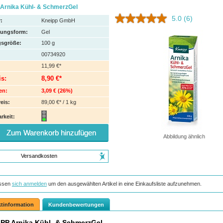
Arnika Kühl- & SchmerzGel
5.0
(6)
:
Kneipp GmbH
hungsform:
Gel
sgröße:
100
g
00734920
11,99 €*
is:
8,90 €*
en:
3,09 €
(
26%
)
eis:
89,00 €* / 1 kg
rkeit:
Zum Warenkorb hinzufügen
Abbildung ähnlich
Versandkosten
ssen
sich anmelden
um den ausgewählten Artikel in eine Einkaufsliste aufzunehmen.
tinformation
Kundenbewertungen
PP Arnika Kühl- & SchmerzGel