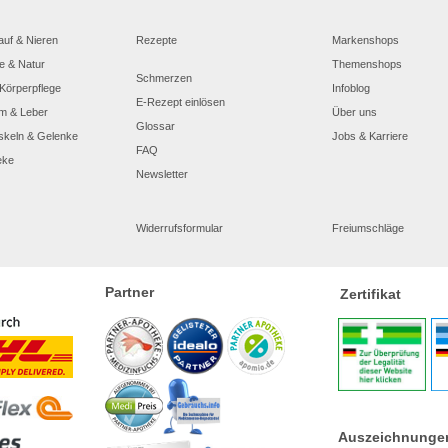
auf & Nieren
Rezepte
Markenshops
e & Natur
Themenshops
Schmerzen
Körperpflege
Infoblog
E-Rezept einlösen
m & Leber
Über uns
Glossar
skeln & Gelenke
Jobs & Karriere
FAQ
eke
Newsletter
Widerrufsformular
Freiumschläge
Partner
Zertifikat
Auszeichnunge