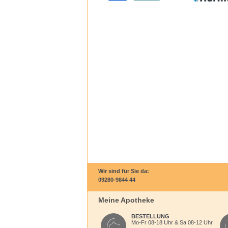
Wir sind für Sie da:
09280-9844 44
Meine Apotheke
BESTELLUNG
Mo-Fr 08-18 Uhr & Sa 08-12 Uhr