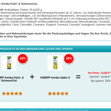
 Arnika Kühl- & SchmerzGel.
off
: Arnikablüten-Tinktur 25 g/100 g.
r Anwendung bei Erwachsenen und Heranwachsenden ab 12 Jahren. Zur äußerlichen Anwe
letzungs- und Unfallfolgen, z.B. bei Blutergüssen (Hämatomen), Verstauchungen (Distorsione
gen, Quetschungen. Enthält 387 mg Alkohol (Ethanol) pro 3 cm Gelstrang entsprechend 38,7
 (w/w)). Enthält einen Duftstoff mit Benzylalkohol, Benzylbenzoat, Benzylsalicylat, Cinnamal,
lalkohol, Citral, Citronellol, Coumarin, Eugenol, Farnesol, Geraniol, Isoeugenol, Limonen und
.
iken und Nebenwirkungen lesen Sie die Packungsbeilage und fragen Sie Ihre Ärztin, 
der in Ihrer Apotheke.
 PRODUKTE IN DEN WARENKORB LEGEN UND SPAREN
26%
26%
Ihr Preis:
14,85 €*
+
=
VK/UVP:
19,98 €*
PP Arnika Kühl- &
KNEIPP Arnika Salbe S
SchmerzGel
Sie sparen:
26%
(6)
(82)