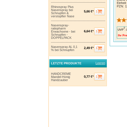
Einheit:
PZN
:
1
Rhinospray Plus
Nasenspray bei
1
5,66 €*
Schnupfen &
verstopfter Nase
Nasenspray-
2
ratiopharm
UVP
:
1
6,64 €*
Erwachsene - bei
Schnupfen -
Ihr Pre
DOPPELPACK
Nasenspray AL 0,1
1
2,49 €*
% bei Schnupfen
Leeren
LETZTE PRODUKTE
HANDCREME
1
0,77 €*
Mandel-Honig
Handzauber