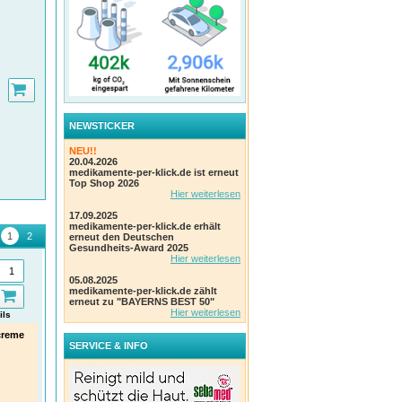
NEWSTICKER
NEU!!
20.04.2026
medikamente-per-klick.de ist erneut
Top Shop 2026
Hier weiterlesen
17.09.2025
medikamente-per-klick.de erhält
erneut den Deutschen
Gesundheits-Award 2025
Hier weiterlesen
05.08.2025
medikamente-per-klick.de zählt
erneut zu "BAYERNS BEST 50"
Hier weiterlesen
ils
Details
Details
creme
Dolopyrin AL bei akuten
Olynth 0,05% abschwellendes
PFL
SERVICE & INFO
Schmerzen
Nasenspray für Kinder von 2-
m.R
6J
ALIUD Pharma GmbH
KDA 
Einheit:
20 Stk Tabletten
Gm
Schnelle Hilfe bei Schnupfen,
PZN
:
00190791
Einhe
Erkältung und verstopfter Nase.
Kenvue Germany GmbH
PZN