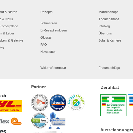
auf & Nieren
Rezepte
Markenshops
e & Natur
Themenshops
Schmerzen
Körperpflege
Infoblog
E-Rezept einlösen
m & Leber
Über uns
Glossar
skeln & Gelenke
Jobs & Karriere
FAQ
eke
Newsletter
Widerrufsformular
Freiumschläge
Partner
Zertifikat
Auszeichnunge