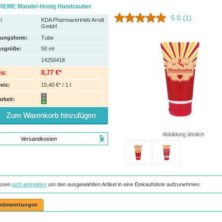
EME Mandel-Honig Handzauber
5.0
(1)
:
KDA Pharmavertrieb Arndt
GmbH
hungsform:
Tube
sgröße:
50
ml
14256418
is:
0,77 €*
eis:
15,40 €* / 1 l
rkeit:
Zum Warenkorb hinzufügen
Abbildung ähnlich
Versandkosten
ssen
sich anmelden
um den ausgewählten Artikel in eine Einkaufsliste aufzunehmen.
nbewertungen