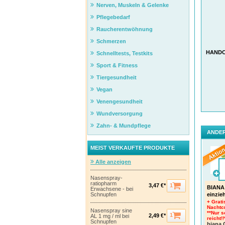
Nerven, Muskeln & Gelenke
Pflegebedarf
Raucherentwöhnung
Schmerzen
HANDC
Schnelltests, Testkits
Sport & Fitness
Tiergesundheit
Vegan
Venengesundheit
Wundversorgung
Zahn- & Mundpflege
ANDER
MEIST VERKAUFTE PRODUKTE
Alle anzeigen
Nasenspray-
ratiopharm
1
3,47 €*
BIANA 
Erwachsene - bei
einzie
Schnupfen
+ Grati
Nachtc
Nasenspray sine
**Nur s
1
2,49 €*
AL 1 mg / ml bei
reicht!!
Schnupfen
biana