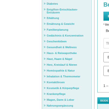
Diabetes
Entgiften-Entschlacken-
Entsäuern
Erkältung
Ernährung & Gewicht
Familienplanung
Gedächtnis & Konzentration
Geschenkideen
Gesundheit & Wellness
Haus- & Reiseapotheke
Haut, Haare & Nägel
Herz, Kreislauf & Nieren
Homöopathie & Natur
Inhalation & Thermometer
Kontaktlinsen
Kosmetik & Körperpflege
Krankenpflege
Magen, Darm & Leber
BEIDE
Nahrungsergänzung