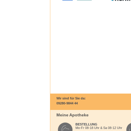
Wir sind für Sie da:
09280-9844 44
Meine Apotheke
BESTELLUNG
Mo-Fr 08-18 Uhr & Sa 08-12 Uhr