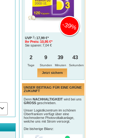
-39%
2
UVP
:
17,99 €*
Ihr Preis:
10,95 €*
Sie sparen:
7,04 €
2
9
39
42
Tage
Jetzt sichern
UNSER BEITRAG FÜR EINE GRÜNE
ZUKUNFT
Denn
NACHHALTIGKEIT
wird bei uns
GROSS
geschrieben.
Unser Logistikzentrum im schönen
Oberfranken verfügt über eine
hochmoderne Photovoltaikanlage,
welche uns mit Strom versorgt.
Die bisherige Bilanz: