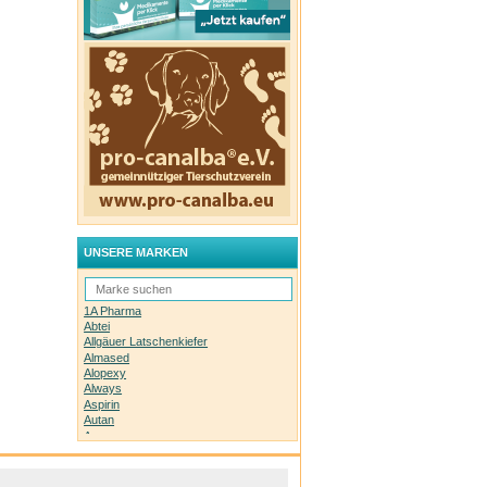
UNSERE MARKEN
1A Pharma
Abtei
Allgäuer Latschenkiefer
Almased
Alopexy
Always
Aspirin
Autan
Avene
Bachblüten-Orginal
Bepanthen
Basica