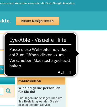
 verwenden. Weiterhin verwendet die Seite Google Analytics.
ukte.
Neues Design testen
Neuanmeldung
Anmelden
0
Artikel
0,00 €
PS
WECHSELWIRKUNGSCHECK
KUNDENSERVICE
Wir sind gerne persönlich
für Sie da!
Für Fragen und Anliegen rund um
Ihre Bestellung wenden Sie sich
bitte an unseren Service: