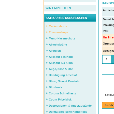
HANDCR
WIR EMPFEHLEN
Anbieter
KATEGORIEN DURCHSUCHEN
Darreic
Packung
Markenshops
PZN
:
Themenshops
Ihr Pre
Mund-Nasenschutz
Grundpr
Abwehrkräfte
Allergien
Verfügba
Alles für das Kind
Alles für Sie & Ihn
Auge, Nase & Ohr
Beruhigung & Schlaf
Blase, Niere & Prostata
Blutdruck
Corona Schnelltests
Sie mü
Count Price klick
Kunde
Depressionen & Angstzustände
Dermatologische Hautpflege