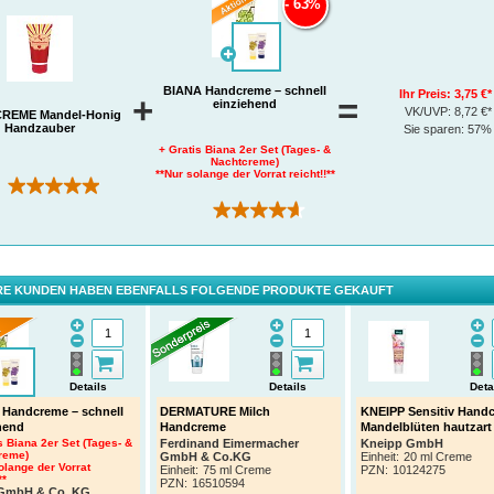
63%
BIANA Handcreme – schnell
Ihr Preis:
3,75 €*
+
=
einziehend
VK/UVP:
8,72 €*
REME Mandel-Honig
Handzauber
Sie sparen:
57%
+ Gratis Biana 2er Set (Tages- &
Nachtcreme)
**Nur solange der Vorrat reicht!!**
(1)
(8)
E KUNDEN HABEN EBENFALLS FOLGENDE PRODUKTE GEKAUFT
Details
Details
Deta
Handcreme – schnell
DERMATURE Milch
KNEIPP Sensitiv Hand
hend
Handcreme
Mandelblüten hautzart
s Biana 2er Set (Tages- &
Ferdinand Eimermacher
Kneipp GmbH
reme)
GmbH & Co.KG
Einheit:
20 ml Creme
olange der Vorrat
Einheit:
75 ml Creme
PZN
:
10124275
**
PZN
:
16510594
 GmbH & Co. KG