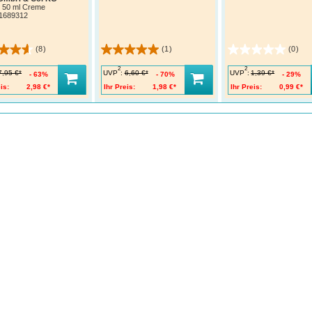
50 ml Creme
1689312
(8)
(1)
(0)
2
2
UVP
:
UVP
:
7,95 €*
6,60 €*
1,39 €*
63%
70%
29%
is:
2,98 €*
Ihr Preis:
1,98 €*
Ihr Preis:
0,99 €*