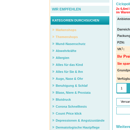
Ciclopol
2x 6,6ml
WIR EMPFEHLEN
im Warenk
Anbieter
KATEGORIEN DURCHSUCHEN
Darreic
Markenshops
Packung
Themenshops
PZN
:
Mund-Nasenschutz
1
VK
:
Abwehrkräfte
Ihr Pre
Allergien
Sie spar
Alles für das Kind
Grundpr
Alles für Sie & Ihn
Verfügba
Auge, Nase & Ohr
Beruhigung & Schlaf
Blase, Niere & Prostata
Blutdruck
Versa
Corona Schnelltests
Count Price klick
Depressionen & Angstzustände
Weiter
Dermatologische Hautpflege