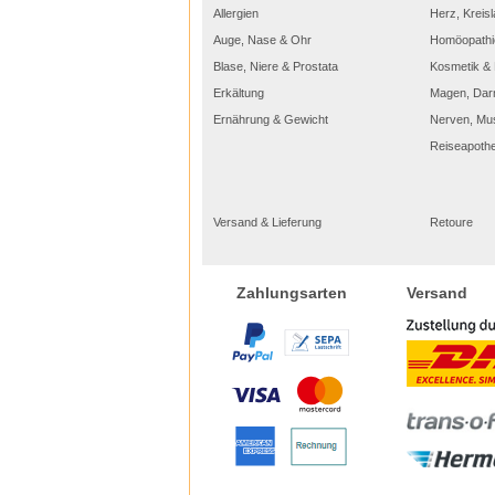
Allergien
Herz, Kreisl
Auge, Nase & Ohr
Homöopathi
Blase, Niere & Prostata
Kosmetik & 
Erkältung
Magen, Dar
Nebe
Ernährung & Gewicht
Nerven, Mu
Ciclopo
wie Rö
Reiseapoth
Sie si
Wicht
Ciclopo
Versand & Lieferung
Retoure
Augen,
angege
Lagern
kann e
entste
Versand
Zahlungsarten
wieder
Versch
lang ha
Die An