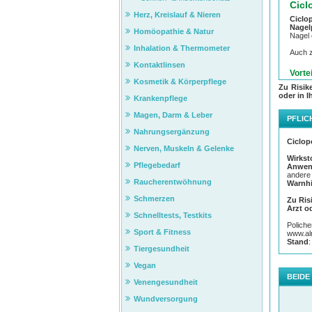
Cicl
Herz, Kreislauf & Nieren
Ciclop
Nagelp
Homöopathie & Natur
Nagel 
Inhalation & Thermometer
Auch z
Kontaktlinsen
Vorte
Kosmetik & Körperpflege
eff
Zu Risik
bes
oder in I
Krankenpflege
kei
wir
Magen, Darm & Leber
PFLIC
auc
sch
Nahrungsergänzung
Ciclop
Nerven, Muskeln & Gelenke
Nagel
Wirkst
Ciclopo
Pflegebedarf
Anwen
Sympto
andere 
braune
Raucherentwöhnung
Warnh
Mit s
Schmerzen
Zu Ris
sichtb
Arzt o
allen 
Schnelltests, Testkits
Wirksto
Poliche
Sport & Fitness
www.alm
Stand
Im Geg
Tiergesundheit
Feilen
aufget
Vegan
BEIDE
Ein wei
Venengesundheit
Nagel
nur au
Wundversorgung
Überda