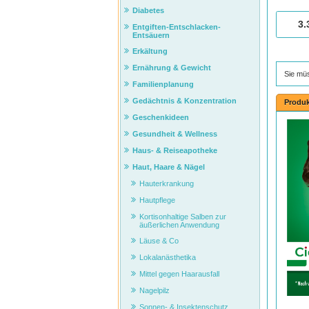
Diabetes
3.
Entgiften-Entschlacken-
Entsäuern
Erkältung
Ernährung & Gewicht
Sie mü
Familienplanung
Gedächtnis & Konzentration
Produk
Geschenkideen
Gesundheit & Wellness
Haus- & Reiseapotheke
Haut, Haare & Nägel
Hauterkrankung
Hautpflege
Kortisonhaltige Salben zur
äußerlichen Anwendung
Läuse & Co
Lokalanästhetika
Mittel gegen Haarausfall
Nagelpilz
Sonnen- & Insektenschutz