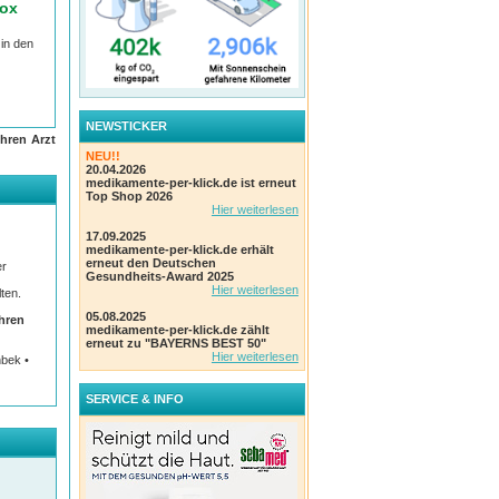
rox
 in den
NEWSTICKER
hren Arzt
NEU!!
20.04.2026
medikamente-per-klick.de ist erneut
Top Shop 2026
Hier weiterlesen
17.09.2025
medikamente-per-klick.de erhält
erneut den Deutschen
igen
er
Gesundheits-Award 2025
Hier weiterlesen
ten.
05.08.2025
Ihren
medikamente-per-klick.de zählt
n in
erneut zu "BAYERNS BEST 50"
Hier weiterlesen
nbek •
ie
SERVICE & INFO
Nagel
cht
Durch