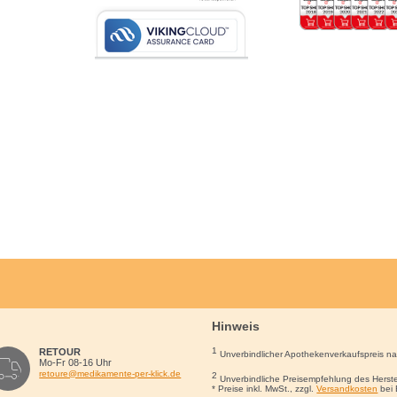
Hinweis
1
RETOUR
Unverbindlicher Apothekenverkaufspreis n
Mo-Fr 08-16 Uhr
retoure@medikamente-per-klick.de
2
Unverbindliche Preisempfehlung des Herste
* Preise inkl. MwSt., zzgl.
Versandkosten
bei 