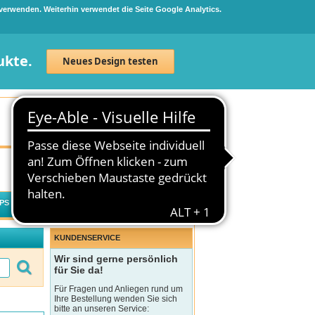
 verwenden. Weiterhin verwendet die Seite Google Analytics.
ukte.
Neues Design testen
Neuanmeldung
Anmelden
0
Artikel
0,00 €
PS
WECHSELWIRKUNGSCHECK
KUNDENSERVICE
Wir sind gerne persönlich
für Sie da!
Für Fragen und Anliegen rund um
Ihre Bestellung wenden Sie sich
bitte an unseren Service: