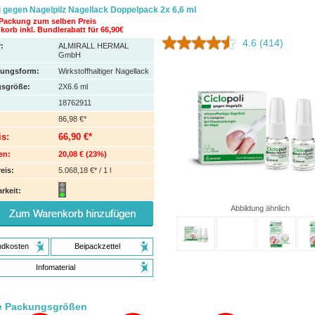
i gegen Nagelpilz Nagellack Doppelpack 2x 6,6 ml
 Packung zum selben Preis
orb inkl. Bundlerabatt für 66,90€
4.6
(414)
:
ALMIRALL HERMAL
GmbH
hungsform:
Wirkstoffhaltiger Nagellack
sgröße:
2X6.6
ml
18762911
86,98 €*
is:
66,90 €*
en:
20,08 €
(
23%
)
eis:
5.068,18 €* / 1 l
rkeit:
Abbildung ähnlich
Zum Warenkorb hinzufügen
ndkosten
Beipackzettel
Infomaterial
e Packungsgrößen