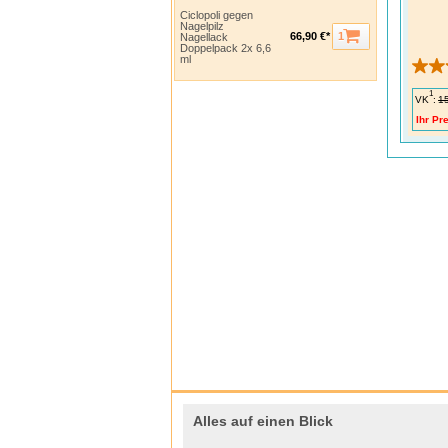
5 Mil
Ciclopoli gegen
Nagelpilz
Nach d
1
66,90 €*
Nagellack
mindes
Doppelpack 2x 6,6
ml
Daher 
Schla
1
VK
:
1
Ihr Pre
Nagelp
Hygie
unters
Die Th
von de
Monat
Alles auf einen Blick