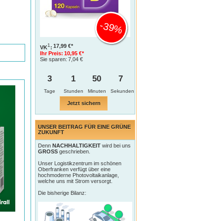
-39%
1
17,99 €*
VK
:
Ihr Preis:
10,95 €*
Sie sparen:
7,04 €
3
1
50
6
Tage
Jetzt sichern
UNSER BEITRAG FÜR EINE GRÜNE
ZUKUNFT
Denn
NACHHALTIGKEIT
wird bei uns
GROSS
geschrieben.
Unser Logistikzentrum im schönen
Oberfranken verfügt über eine
hochmoderne Photovoltaikanlage,
welche uns mit Strom versorgt.
Die bisherige Bilanz: