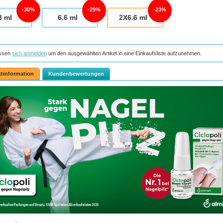
30%
29%
23%
3
ml
6.6
ml
2X6.6
ml
ssen
sich anmelden
um den ausgewählten Artikel in eine Einkaufsliste aufzunehmen.
tinformation
Kundenbewertungen