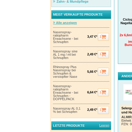
die Be
Zahn- & Mundpflege
erneut
1
Bitte
MEIST VERKAUFTE PRODUKTE
Diabet
Ciclo
Alle anzeigen
Nagell
Inhal
1 Gram
Nasenspray-
sind:
2x 6,6m
ratiopharm
1
3,47 €*
Erwachsene - bei
Eth
im
Schnupfen
Eth
Bund
Cet
Nasenspray sine
Hyd
1
2,49 €*
AL 1 mg / ml bei
ger
Schnupfen
So we
Rhinospray Plus
Nasenspray bei
1
5,66 €*
Schnupfen &
ANDER
verstopfter Nase
Nasenspray-
ratiopharm
1
6,64 €*
Erwachsene - bei
Schnupfen -
DOPPELPACK
Selerg
Nasenspray AL 0,1
1
2,49 €*
% bei Schnupfen
und Ha
ALMIR
Einheit:
PZN
:
0
Leeren
LETZTE PRODUKTE
Ciclopo