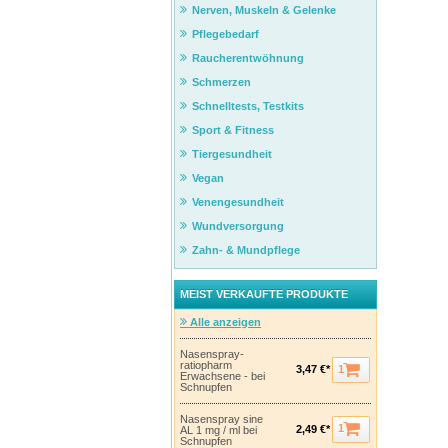
Nerven, Muskeln & Gelenke
Pflegebedarf
Raucherentwöhnung
Schmerzen
Schnelltests, Testkits
Sport & Fitness
Tiergesundheit
Vegan
Venengesundheit
Wundversorgung
Zahn- & Mundpflege
MEIST VERKAUFTE PRODUKTE
Alle anzeigen
Nasenspray-
ratiopharm
1
3,47 €*
Erwachsene - bei
Schnupfen
Nasenspray sine
1
2,49 €*
AL 1 mg / ml bei
Schnupfen