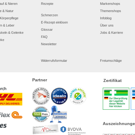
auf & Nieren
Rezepte
Markenshops
e & Natur
Themenshops
Schmerzen
Körperpflege
Infoblog
E-Rezept einlösen
m & Leber
Über uns
Glossar
skeln & Gelenke
Jobs & Karriere
FAQ
eke
Newsletter
Widerrufsformular
Freiumschläge
Partner
Zertifikat
Auszeichnung