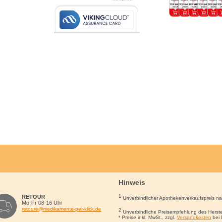
Hinweis
1
RETOUR
Unverbindlicher Apothekenverkaufspreis n
Mo-Fr 08-16 Uhr
retoure@medikamente-per-klick.de
2
Unverbindliche Preisempfehlung des Herste
* Preise inkl. MwSt., zzgl.
Versandkosten
bei 