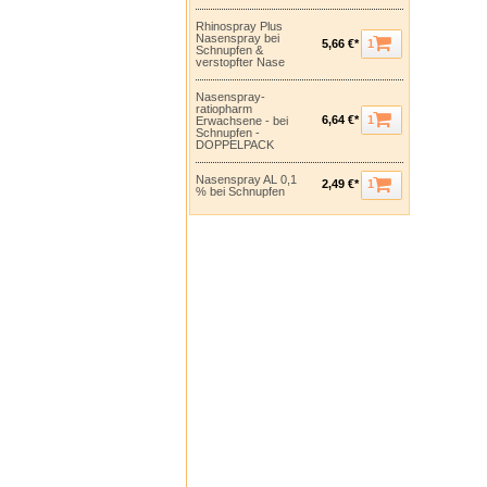
Rhinospray Plus
Nasenspray bei
1
5,66 €*
Schnupfen &
verstopfter Nase
Nasenspray-
ratiopharm
1
6,64 €*
Erwachsene - bei
Schnupfen -
DOPPELPACK
Nasenspray AL 0,1
1
2,49 €*
% bei Schnupfen