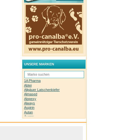
UNSERE MARKEN
1A Pharma
Abtei
Allgäuer Latschenkiefer
Almased
Alopexy
Always
Aspirin
Autan
Avene
Bachblüten-Orginal
Bepanthen
Basica
Biolectra
Bombastus