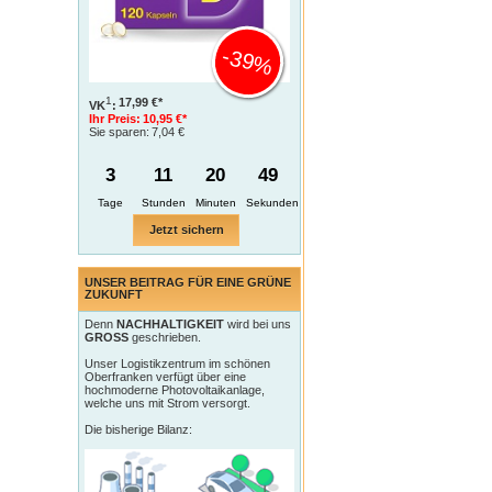
-39%
1
17,99 €*
VK
:
Ihr Preis:
10,95 €*
Sie sparen:
7,04 €
3
11
20
48
Tage
Jetzt sichern
UNSER BEITRAG FÜR EINE GRÜNE
ZUKUNFT
Denn
NACHHALTIGKEIT
wird bei uns
GROSS
geschrieben.
Unser Logistikzentrum im schönen
Oberfranken verfügt über eine
hochmoderne Photovoltaikanlage,
welche uns mit Strom versorgt.
Die bisherige Bilanz: