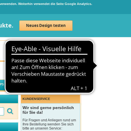
 verwenden. Weiterhin verwendet die Seite Google Analytics.
ukte.
Neues Design testen
Neuanmeldung
Anmelden
0
Artikel
0,00 €
PS
WECHSELWIRKUNGSCHECK
KUNDENSERVICE
Wir sind gerne persönlich
für Sie da!
Für Fragen und Anliegen rund um
Ihre Bestellung wenden Sie sich
bitte an unseren Service: