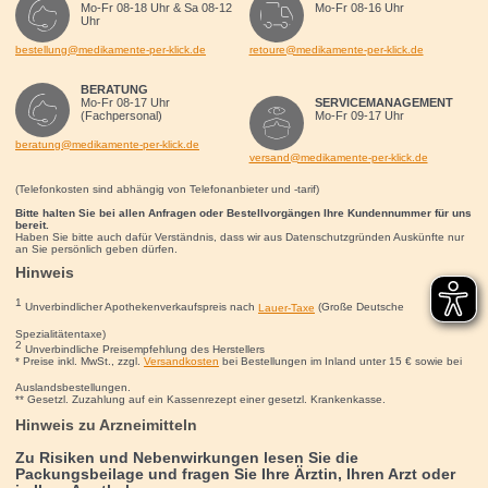
Mo-Fr 08-18 Uhr & Sa 08-12
Mo-Fr 08-16 Uhr
Uhr
bestellung@medikamente-per-klick.de
retoure@medikamente-per-klick.de
BERATUNG
Mo-Fr 08-17 Uhr
SERVICEMANAGEMENT
(Fachpersonal)
Mo-Fr 09-17 Uhr
beratung@medikamente-per-klick.de
versand@medikamente-per-klick.de
(Telefonkosten sind abhängig von Telefonanbieter und -tarif)
Bitte halten Sie bei allen Anfragen oder Bestellvorgängen Ihre Kundennummer für uns
bereit.
Haben Sie bitte auch dafür Verständnis, dass wir aus Datenschutzgründen Auskünfte nur
an Sie persönlich geben dürfen.
Hinweis
1
Unverbindlicher Apothekenverkaufspreis nach
Lauer-Taxe
(Große Deutsche
Spezialitätentaxe)
2
Unverbindliche Preisempfehlung des Herstellers
* Preise inkl. MwSt., zzgl.
Versandkosten
bei Bestellungen im Inland unter 15
€
sowie bei
Auslandsbestellungen.
** Gesetzl. Zuzahlung auf ein Kassenrezept einer gesetzl. Krankenkasse.
Hinweis zu Arzneimitteln
Zu Risiken und Nebenwirkungen lesen Sie die
Packungsbeilage und fragen Sie Ihre Ärztin, Ihren Arzt oder