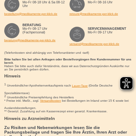
Mo-Fr 08-18 Uhr & Sa 08-12
Mo-Fr 08-16 Uhr
Uhr
bestellung@medikamente-per-klick.de
retoure@medikamente-per-klick.de
BERATUNG
Mo-Fr 08-17 Uhr
SERVICEMANAGEMENT
(Fachpersonal)
Mo-Fr 09-17 Uhr
beratung@medikamente-per-klick.de
versand@medikamente-per-klick.de
(Telefonkosten sind abhängig von Telefonanbieter und -tarif)
Bitte halten Sie bei allen Anfragen oder Bestellvorgängen Ihre Kundennummer für uns
bereit.
Haben Sie bitte auch dafür Verständnis, dass wir aus Datenschutzgründen Auskünfte nur
an Sie persönlich geben dürfen.
Hinweis
1
Unverbindlicher Apothekenverkaufspreis nach
Lauer-Taxe
(Große Deutsche
Spezialitätentaxe)
2
Unverbindliche Preisempfehlung des Herstellers
* Preise inkl. MwSt., zzgl.
Versandkosten
bei Bestellungen im Inland unter 15
€
sowie bei
Auslandsbestellungen.
** Gesetzl. Zuzahlung auf ein Kassenrezept einer gesetzl. Krankenkasse.
Hinweis zu Arzneimitteln
Zu Risiken und Nebenwirkungen lesen Sie die
Packungsbeilage und fragen Sie Ihre Ärztin, Ihren Arzt oder