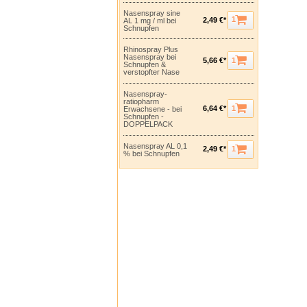
Nasenspray sine
1
2,49 €*
AL 1 mg / ml bei
Schnupfen
Rhinospray Plus
Nasenspray bei
1
5,66 €*
Schnupfen &
verstopfter Nase
Nasenspray-
ratiopharm
1
6,64 €*
Erwachsene - bei
Schnupfen -
DOPPELPACK
Nasenspray AL 0,1
1
2,49 €*
% bei Schnupfen