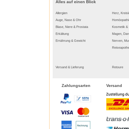
Alles auf einen Blick
Allergien
Herz, Kreisl
Auge, Nase & Ohr
Homöopathi
Blase, Niere & Prostata
Kosmetik & 
Erkältung
Magen, Dar
Ernährung & Gewicht
Nerven, Mu
Reiseapoth
Versand & Lieferung
Retoure
Versand
Zahlungsarten