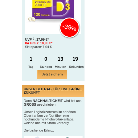
-39%
2
UVP
:
17,99 €*
Ihr Preis:
10,95 €*
Sie sparen:
7,04 €
1
0
13
18
Tag
Jetzt sichern
UNSER BEITRAG FÜR EINE GRÜNE
ZUKUNFT
Denn
NACHHALTIGKEIT
wird bei uns
GROSS
geschrieben.
Unser Logistikzentrum im schönen
Oberfranken verfügt über eine
hochmoderne Photovoltaikanlage,
welche uns mit Strom versorgt.
Die bisherige Bilanz: