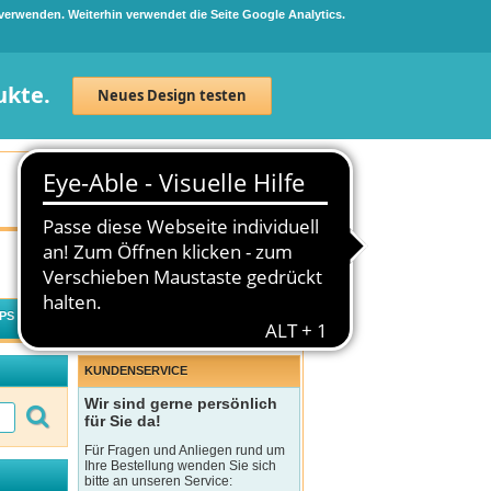
 verwenden. Weiterhin verwendet die Seite Google Analytics.
ukte.
Neues Design testen
Neuanmeldung
Anmelden
0
Artikel
0,00 €
PS
WECHSELWIRKUNGSCHECK
KUNDENSERVICE
Wir sind gerne persönlich
für Sie da!
Für Fragen und Anliegen rund um
Ihre Bestellung wenden Sie sich
bitte an unseren Service: