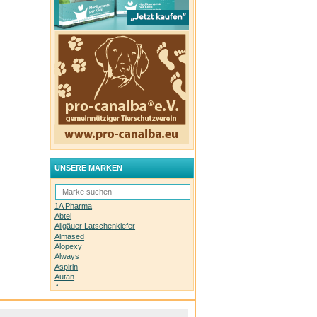
UNSERE MARKEN
1A Pharma
Abtei
Allgäuer Latschenkiefer
Almased
Alopexy
Always
Aspirin
Autan
Avene
Bachblüten-Orginal
Bepanthen