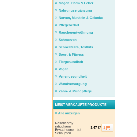
Magen, Darm & Leber
Nahrungsergänzung
Nerven, Muskeln & Gelenke
Pflegebedarf
Raucherentwöhnung
Schmerzen
Schnelltests, Testkits
Sport & Fitness
Tiergesundheit
Vegan
Venengesundheit
Wundversorgung
Zahn- & Mundpflege
MEIST VERKAUFTE PRODUKTE
Alle anzeigen
Nasenspray-
ratiopharm
1
3,47 €*
Erwachsene - bei
Schnupfen