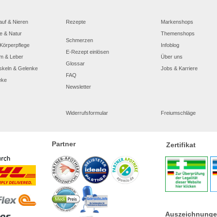
auf & Nieren
Rezepte
Markenshops
e & Natur
Themenshops
Schmerzen
Körperpflege
Infoblog
E-Rezept einlösen
m & Leber
Über uns
Glossar
skeln & Gelenke
Jobs & Karriere
FAQ
eke
Newsletter
Widerrufsformular
Freiumschläge
Partner
Zertifikat
Auszeichnung