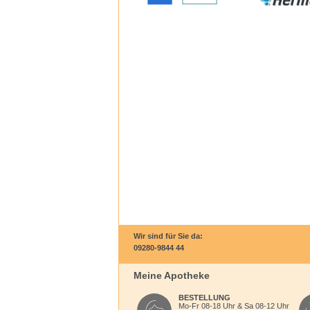
Wir sind für Sie da:
09280-9844 44
Meine Apotheke
BESTELLUNG
Mo-Fr 08-18 Uhr & Sa 08-12 Uhr