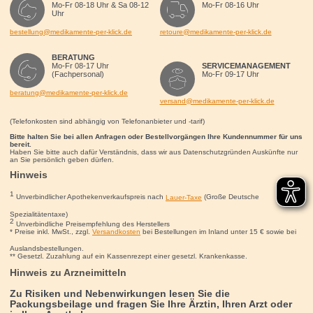
Mo-Fr 08-18 Uhr & Sa 08-12
Mo-Fr 08-16 Uhr
Uhr
bestellung@medikamente-per-klick.de
retoure@medikamente-per-klick.de
BERATUNG
Mo-Fr 08-17 Uhr
SERVICEMANAGEMENT
(Fachpersonal)
Mo-Fr 09-17 Uhr
beratung@medikamente-per-klick.de
versand@medikamente-per-klick.de
(Telefonkosten sind abhängig von Telefonanbieter und -tarif)
Bitte halten Sie bei allen Anfragen oder Bestellvorgängen Ihre Kundennummer für uns
bereit.
Haben Sie bitte auch dafür Verständnis, dass wir aus Datenschutzgründen Auskünfte nur
an Sie persönlich geben dürfen.
Hinweis
1
Unverbindlicher Apothekenverkaufspreis nach
Lauer-Taxe
(Große Deutsche
Spezialitätentaxe)
2
Unverbindliche Preisempfehlung des Herstellers
* Preise inkl. MwSt., zzgl.
Versandkosten
bei Bestellungen im Inland unter 15
€
sowie bei
Auslandsbestellungen.
** Gesetzl. Zuzahlung auf ein Kassenrezept einer gesetzl. Krankenkasse.
Hinweis zu Arzneimitteln
Zu Risiken und Nebenwirkungen lesen Sie die
Packungsbeilage und fragen Sie Ihre Ärztin, Ihren Arzt oder