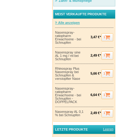
Zahn- & Mundpflege
MEIST VERKAUFTE PRODUKTE
Alle anzeigen
Nasenspray-
ratiopharm
1
3,47 €*
Erwachsene - bei
Schnupfen
Nasenspray sine
1
2,49 €*
AL 1 mg / ml bei
Schnupfen
Rhinospray Plus
Nasenspray bei
1
5,66 €*
Schnupfen &
verstopfter Nase
Nasenspray-
ratiopharm
1
6,64 €*
Erwachsene - bei
Schnupfen -
DOPPELPACK
Nasenspray AL 0,1
1
2,49 €*
% bei Schnupfen
Leeren
LETZTE PRODUKTE