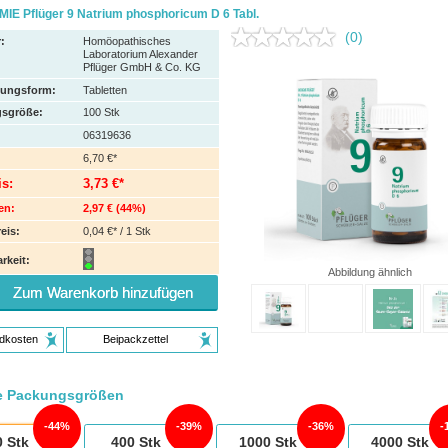
IE Pflüger 9 Natrium phosphoricum D 6 Tabl.
(0)
:
Homöopathisches
Laboratorium Alexander
Pflüger GmbH & Co. KG
hungsform:
Tabletten
sgröße:
100
Stk
06319636
6,70 €*
is:
3,73 €*
en:
2,97 €
(
44%
)
eis:
0,04 €* / 1 Stk
rkeit:
Abbildung ähnlich
Zum Warenkorb hinzufügen
dkosten
Beipackzettel
e Packungsgrößen
44%
39%
36%
0
Stk
400
Stk
1000
Stk
4000
Stk