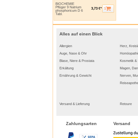
BIOCHEMIE
Pflüger 9 Natrium
1
3,73 €*
phosphoricum D 6
Tabl.
Alles auf einen Blick
Allergien
Herz, Kreisl
Auge, Nase & Ohr
Homöopathi
Blase, Niere & Prostata
Kosmetik & 
Erkältung
Magen, Dar
Ernährung & Gewicht
Nerven, Mu
Reiseapoth
Versand & Lieferung
Retoure
Versand
Zahlungsarten