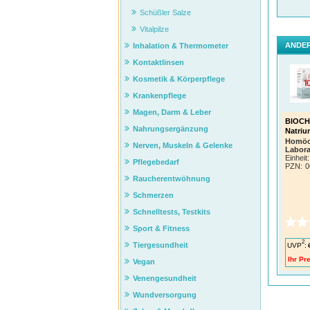
Schüßler Salze
**Weit
Vitalpilze
Dosi
ANDER
Inhalation & Thermometer
Im Aku
Tablet
Kontaktlinsen
werde
Kosmetik & Körperpflege
Altern
werden
Krankenpflege
dem Es
Arzt, 
Magen, Darm & Leber
BIOCHE
Nahrungsergänzung
Natriu
Homöo
Nerven, Muskeln & Gelenke
Labora
Pflüg
Einheit:
Pflegebedarf
PZN
:
0
Raucherentwöhnung
Schmerzen
Schnelltests, Testkits
Sport & Fitness
2
Tiergesundheit
UVP
:
Ihr Pre
Vegan
Venengesundheit
Wundversorgung