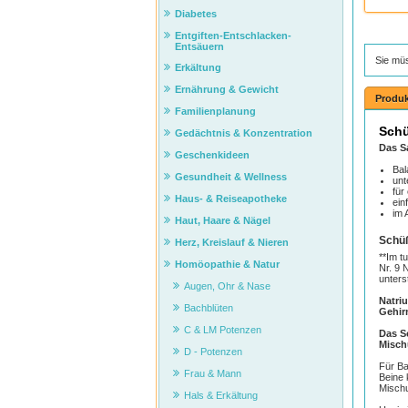
Diabetes
Entgiften-Entschlacken-
Entsäuern
Sie mü
Erkältung
Ernährung & Gewicht
Produk
Familienplanung
Schü
Gedächtnis & Konzentration
Das S
Geschenkideen
Bal
Gesundheit & Wellness
unt
für
Haus- & Reiseapotheke
ein
im 
Haut, Haare & Nägel
Schüß
Herz, Kreislauf & Nieren
**Im t
Homöopathie & Natur
Nr. 9 
unters
Augen, Ohr & Nase
Natri
Bachblüten
Gehir
C & LM Potenzen
Das S
Misch
D - Potenzen
Für Ba
Frau & Mann
Beine 
Mischu
Hals & Erkältung