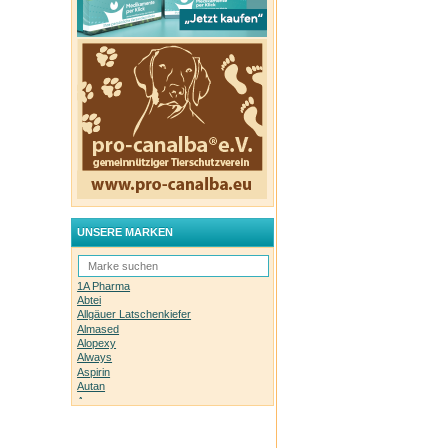
UNSERE MARKEN
1A Pharma
Abtei
Allgäuer Latschenkiefer
Almased
Alopexy
Always
Aspirin
Autan
Avene
Bachblüten-Orginal
Bepanthen
Basica