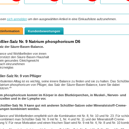
ssen
sich anmelden
um den ausgewählten Artikel in eine Einkaufsliste aufzunehmen.
tinformation
Kundenbewertungen
ßler-Salz Nr. 9 Natrium phosphoricum D6
alz der Säure-Basen-Balance.
ance und Wohlbefinden von innen
erstützt den Säure-Basen-Haushalt
 ein gesundes Gleichgewicht
fach einzunehmen
Arzneiglas
ler-Salz Nr. 9 von Pflüger
urbulenten Alltag ist es wichtig, seine innere Balance zu finden und sie zu halten. Das Schüßle
Natrium phosphoricum von Pflüger, das Salz der Säure-Basen-Balance, kann Sie dabei
tützen.**
um phosphoricum kommt im Körper in den Blutkörperchen, in Muskel-, Nerven- und
nzellen und in der Lymphe vor.
chüßler-Salz Nr. 9 kann gut mit anderen Schüßler-Salzen oder Mineralststoff-Creme-
ungen kombiniert werden.
lance und Wohlbefinden empfiehlt sich die Kombination mit Nr. 8, Nr. 10 und Nr. 23. Für schö
kombiniert man Schüßler-Salz Nr. 9 mit Nr. 1, Nr. 4 und Nr. 11 und der Mineralstoff-Creme-
ng V. Für neue Motivation und einen frischen Start wird Nr. 9 mit Nr. 4, Nr. 8 und Nr. 10 kombi