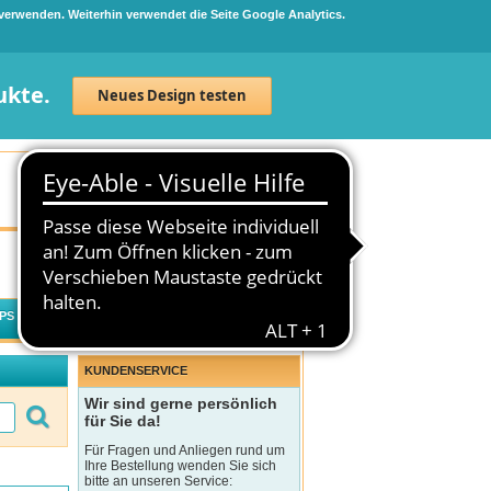
 verwenden. Weiterhin verwendet die Seite Google Analytics.
ukte.
Neues Design testen
Neuanmeldung
Anmelden
0
Artikel
0,00 €
PS
WECHSELWIRKUNGSCHECK
KUNDENSERVICE
Wir sind gerne persönlich
für Sie da!
Für Fragen und Anliegen rund um
Ihre Bestellung wenden Sie sich
bitte an unseren Service: