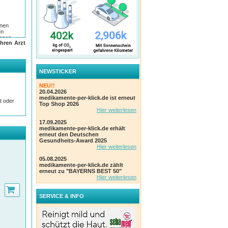
onen
en
ungen
hren Arzt
 und
ff-
NEWSTICKER
NEU!!
nten
20.04.2026
medikamente-per-klick.de ist erneut
t oder
Top Shop 2026
net.
Hier weiterlesen
n
17.09.2025
medikamente-per-klick.de erhält
erneut den Deutschen
Gesundheits-Award 2025
mplett
Hier weiterlesen
05.08.2025
ten zu
medikamente-per-klick.de zählt
 ist
erneut zu "BAYERNS BEST 50"
Hier weiterlesen
nd
. Die
SERVICE & INFO
ur
irken