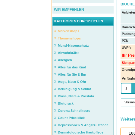
BIOCHEM
WIR EMPFEHLEN
Anbieter
KATEGORIEN DURCHSUCHEN
Darreic
Markenshops
Packung
Themenshops
PZN
:
Mund-Nasenschutz
2
UVP
:
Abwehrkräfte
Ihr Pre
Allergien
Sie spar
Alles für das Kind
Grundpr
Alles für Sie & Ihn
Verfügba
Auge, Nase & Ohr
Beruhigung & Schlaf
Blase, Niere & Prostata
Versan
Blutdruck
Corona Schnelltests
Count Price klick
Weiter
Depressionen & Angstzustände
Dermatologische Hautpflege
10