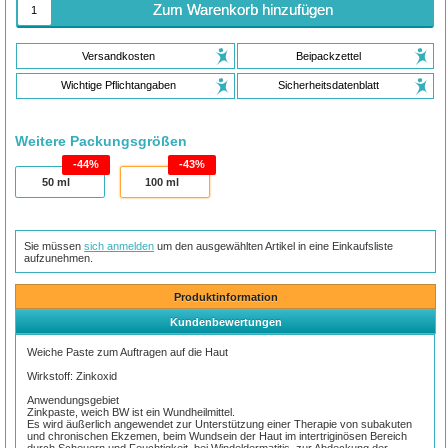
Zum Warenkorb hinzufügen
Versandkosten
Beipackzettel
Wichtige Pflichtangaben
Sicherheitsdatenblatt
Weitere Packungsgrößen
44%
43%
50
ml
100
ml
Sie müssen
sich anmelden
um den ausgewählten Artikel in eine Einkaufsliste
aufzunehmen.
Produktinformation
Kundenbewertungen
Weiche Paste zum Auftragen auf die Haut
Wirkstoff: Zinkoxid
Anwendungsgebiet
Zinkpaste, weich BW ist ein Wundheilmittel.
Es wird äußerlich angewendet zur Unterstützung einer Therapie von subakuten
und chronischen Ekzemen, beim Wundsein der Haut im intertriginösen Bereich