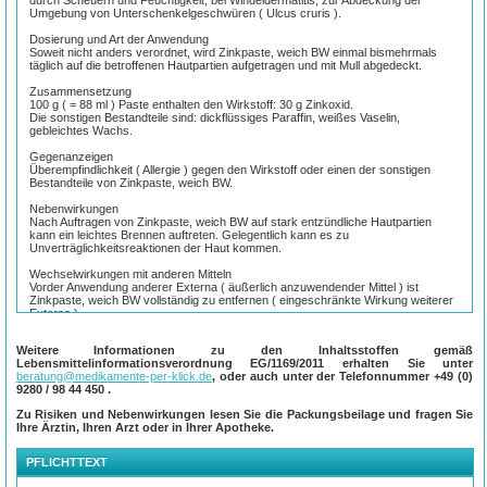
durch Scheuern und Feuchtigkeit, bei Windeldermatitis, zur Abdeckung der
Umgebung von Unterschenkelgeschwüren ( Ulcus cruris ).
Dosierung und Art der Anwendung
Soweit nicht anders verordnet, wird Zinkpaste, weich BW einmal bismehrmals
täglich auf die betroffenen Hautpartien aufgetragen und mit Mull abgedeckt.
Zusammensetzung
100 g ( = 88 ml ) Paste enthalten den Wirkstoff: 30 g Zinkoxid.
Die sonstigen Bestandteile sind: dickflüssiges Paraffin, weißes Vaselin,
gebleichtes Wachs.
Gegenanzeigen
Überempfindlichkeit ( Allergie ) gegen den Wirkstoff oder einen der sonstigen
Bestandteile von Zinkpaste, weich BW.
Nebenwirkungen
Nach Auftragen von Zinkpaste, weich BW auf stark entzündliche Hautpartien
kann ein leichtes Brennen auftreten. Gelegentlich kann es zu
Unverträglichkeitsreaktionen der Haut kommen.
Wechselwirkungen mit anderen Mitteln
Vorder Anwendung anderer Externa ( äußerlich anzuwendender Mittel ) ist
Zinkpaste, weich BW vollständig zu entfernen ( eingeschränkte Wirkung weiterer
Externa ).
Weitere Informationen zu den Inhaltsstoffen gemäß
Lebensmittelinformationsverordnung EG/1169/2011 erhalten Sie unter
beratung@medikamente-per-klick.de
, oder auch unter der Telefonnummer
+49 (0)
9280 / 98 44 450
.
Zu Risiken und Nebenwirkungen lesen Sie die Packungsbeilage und fragen Sie
Ihre Ärztin, Ihren Arzt oder in Ihrer Apotheke.
PFLICHTTEXT