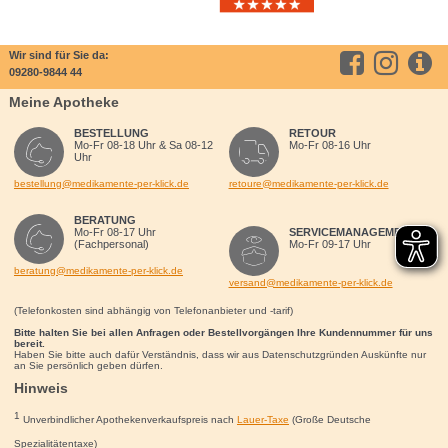
Wir sind für Sie da:
09280-9844 44
Meine Apotheke
BESTELLUNG
RETOUR
Mo-Fr 08-18 Uhr & Sa 08-12
Mo-Fr 08-16 Uhr
Uhr
bestellung@medikamente-per-klick.de
retoure@medikamente-per-klick.de
BERATUNG
Mo-Fr 08-17 Uhr
SERVICEMANAGEMENT
(Fachpersonal)
Mo-Fr 09-17 Uhr
beratung@medikamente-per-klick.de
versand@medikamente-per-klick.de
(Telefonkosten sind abhängig von Telefonanbieter und -tarif)
Bitte halten Sie bei allen Anfragen oder Bestellvorgängen Ihre Kundennummer für uns
bereit.
Haben Sie bitte auch dafür Verständnis, dass wir aus Datenschutzgründen Auskünfte nur
an Sie persönlich geben dürfen.
Hinweis
1
Unverbindlicher Apothekenverkaufspreis nach
Lauer-Taxe
(Große Deutsche
Spezialitätentaxe)