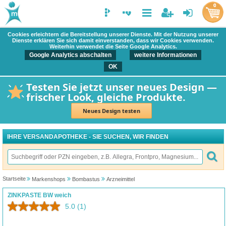
0
Cookies erleichtern die Bereitstellung unserer Dienste. Mit der Nutzung unserer
Dienste erklären Sie sich damit einverstanden, dass wir Cookies verwenden.
Weiterhin verwendet die Seite Google Analytics.
Google Analytics abschalten
weitere Informationen
OK
Testen Sie jetzt unser neues Design —
frischer Look, gleiche Produkte.
Neues Design testen
IHRE VERSANDAPOTHEKE - SIE SUCHEN, WIR FINDEN
Startseite
Markenshops
Bombastus
Arzneimittel
ZINKPASTE BW weich
5.0
(1)