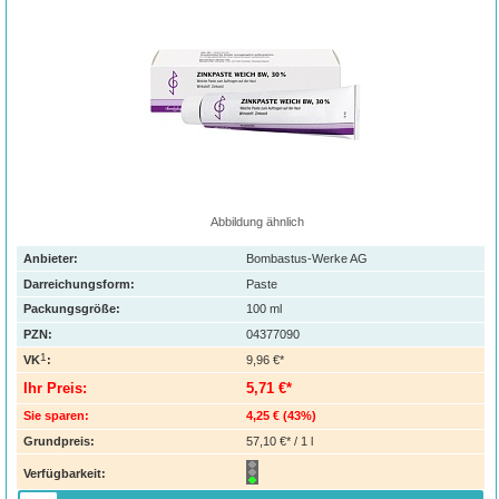
Abbildung ähnlich
Anbieter:
Bombastus-Werke AG
Darreichungsform:
Paste
Packungsgröße:
100
ml
PZN
:
04377090
1
VK
:
9,96 €*
Ihr Preis:
5,71 €*
Sie sparen:
4,25 €
(
43%
)
Grundpreis:
57,10 €* / 1 l
Verfügbarkeit: