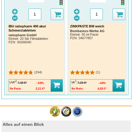
IBU ratiopharm 400 akut
ZINKPASTE BW weich
Schmerztabletten
Bombastus-Werke AG
Einheit:
50 ml Paste
ratiopharm GmbH
PZN
:
04677857
Einheit:
20 Stk Filmtabletten
PZN
:
00266040
(264)
(1)
2
1
UVP
:
VK
:
7,18 €*
7,25 €*
69%
44%
Ihr Preis:
2,21 €*
Ihr Preis:
4,03 €*
Alles auf einen Blick