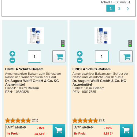
Artikel 1 - 30 von 51
1
2
LINOLA Schutz-Balsam
LINOLA Schutz-Balsam
Atmungsaktiver Balsam zum Schutz vor
Atmungsaktiver Balsam zum Schutz vor
Nässe und Wundscheuern der Haut
Nässe und Wundscheuern der Haut
Dr. August Wolff GmbH & Co. KG
Dr. August Wolff GmbH & Co. KG
Arzneimittel
Arzneimittel
Einheit:
100 ml Balsam
Einheit:
50 ml Balsam
PZN
:
10339828
PZN
:
10017585
(21)
(21)
2
2
UVP
:
UVP
:
17,25 €*
10,99 €*
15%
15%
Ihr Preis:
14,73 €*
Ihr Preis:
9,39 €*