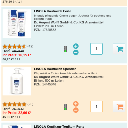
276,20 €* / 1 l
LINOLA Hautmilch Forte
Intensiv pflegende Creme gegen Juckreiz für trockene und
gereizte Haut
Dr. August Wolff GmbH & Co. KG Arzneimittel
Einheit:
200 ml Lotion
PZN
:
17628582
(42)
2
UVP
:
18,93 €*
Ihr Preis:
16,15 €*
80,75 €* / 1 l
LINOLA Hautmilch Spender
Körperlotion für trockene bis sehr trockene Haut
Dr. August Wolff GmbH & Co. KG Arzneimittel
Einheit:
500 ml Lotion
PZN
:
14445846
(20)
2
UVP
:
26,20 €*
Ihr Preis:
22,66 €*
45,32 €* / 1 l
LINOLA Kopfhaut-Tonikum Forte