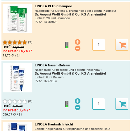
LINOLA PLUS Shampoo
Haarpflege für juckende, brennende oder gereizte Kopfhaut
Dr. August Wolff GmbH & Co. KG Arzneimittel
Einheit:
200 ml Shampoo
PZN
:
14318823
(3)
2
UVP
:
17,25 €*
Ihr Preis:
14,74 €*
73,70 €* / 1 l
LINOLA Nasen-Balsam
Nasensalbe für trockene und gereizte Nasenhaut
Dr. August Wolff GmbH & Co. KG Arzneimittel
Einheit:
6 ml Balsam
PZN
:
16829137
(0)
2
UVP
:
4,75 €*
Ihr Preis:
3,94 €*
656,67 €* / 1 l
LINOLA Hautmilch leicht
Leichte Körperlotion für empfindliche und trockene Haut