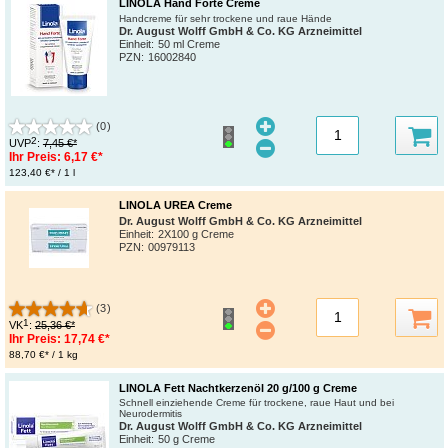
LINOLA Hand Forte Creme
Handcreme für sehr trockene und raue Hände
Dr. August Wolff GmbH & Co. KG Arzneimittel
Einheit:
50 ml Creme
PZN
:
16002840
(0)
2
UVP
:
7,45 €*
Ihr Preis:
6,17 €*
123,40 €* / 1 l
LINOLA UREA Creme
Dr. August Wolff GmbH & Co. KG Arzneimittel
Einheit:
2X100 g Creme
PZN
:
00979113
(3)
1
VK
:
25,36 €*
Ihr Preis:
17,74 €*
88,70 €* / 1 kg
LINOLA Fett Nachtkerzenöl 20 g/100 g Creme
Schnell einziehende Creme für trockene, raue Haut und bei
Neurodermitis
Dr. August Wolff GmbH & Co. KG Arzneimittel
Einheit:
50 g Creme