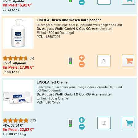
2
UVP
:
8,10 €*
Ihr Preis:
6,91 €*
92,13 €* / 1 l
LINOLA Dusch und Wasch mit Spender
Duschgel für trockene oder zu Neurodermitis neigende Haut
Dr. August Wolff GmbH & Co. KG Arzneimittel
Einheit:
500 ml Duschgel
PZN
:
15607297
(6)
2
UVP
:
19,99 €*
Ihr Preis:
17,98 €*
35,96 €* / 1 l
LINOLA fett Creme
Fettcreme für sehr trockene, rissige oder juckende Haut und
bei Neurodermitis
Dr. August Wolff GmbH & Co. KG Arzneimittel
Einheit:
150 g Creme
PZN
:
01875427
(12)
1
VK
:
32,34 €*
Ihr Preis:
22,62 €*
150,80 €* / 1 kg