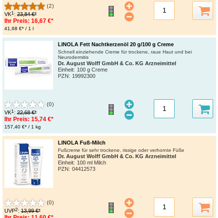
(2)
1
VK
:
23,84 €*
Ihr Preis:
16,67 €*
41,68 €* / 1 l
LINOLA Fett Nachtkerzenöl 20 g/100 g Creme
Schnell einziehende Creme für trockene, raue Haut und bei
Neurodermitis
Dr. August Wolff GmbH & Co. KG Arzneimittel
Einheit:
100 g Creme
PZN
:
19992300
(0)
1
VK
:
22,68 €*
Ihr Preis:
15,74 €*
157,40 €* / 1 kg
LINOLA Fuß-Milch
Fußcreme für sehr trockene, rissige oder verhornte Füße
Dr. August Wolff GmbH & Co. KG Arzneimittel
Einheit:
100 ml Milch
PZN
:
04412573
(0)
2
UVP
:
13,99 €*
Ihr Preis:
11,60 €*