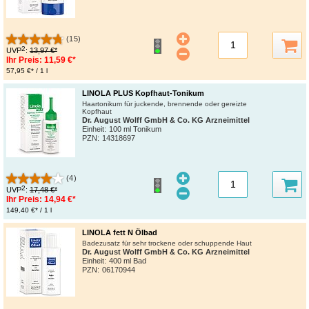
(15)
2
UVP
:
13,97 €*
Ihr Preis:
11,59 €*
57,95 €* / 1 l
LINOLA PLUS Kopfhaut-Tonikum
Haartonikum für juckende, brennende oder gereizte
Kopfhaut
Dr. August Wolff GmbH & Co. KG Arzneimittel
Einheit:
100 ml Tonikum
PZN
:
14318697
(4)
2
UVP
:
17,48 €*
Ihr Preis:
14,94 €*
149,40 €* / 1 l
LINOLA fett N Ölbad
Badezusatz für sehr trockene oder schuppende Haut
Dr. August Wolff GmbH & Co. KG Arzneimittel
Einheit:
400 ml Bad
PZN
:
06170944