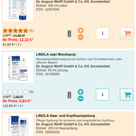
Dr. August Wolff GmbH & Co. KG Arzneimittel
Einheit:
200 ml Lotion
PZN
:
11657594
(1)
2
UVP
:
14,85 €*
Ihr Preis:
12,32 €*
61,60 €* / 1 l
LINOLA sept Wundspray
Wunddesinfektionsspray bei Schürf- und Schnittwunden oder
offenen Blasen
Dr. August Wolff GmbH & Co. KG Arzneimittel
Einheit:
50 ml Lösung
PZN
:
16740584
(0)
2
UVP
:
7,98 €*
Ihr Preis:
6,64 €*
132,80 €* / 1 l
LINOLA Haar- und Kopfhautspülung
Pflege-Spülung für trockene und empfindliche Kopfhaut
Dr. August Wolff GmbH & Co. KG Arzneimittel
Einheit:
200 ml Haarspülung
PZN
:
18092528