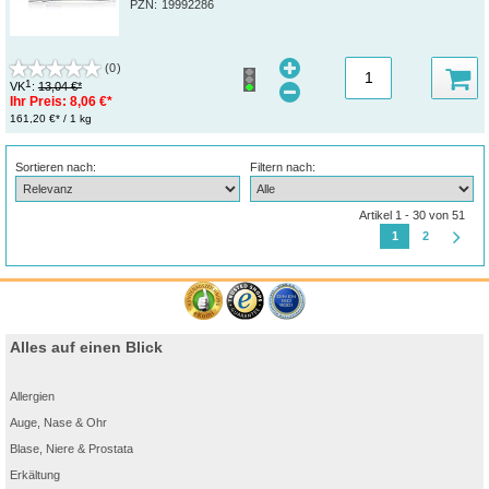
PZN
:
19992286
(0)
1
VK
:
13,04 €*
Ihr Preis:
8,06 €*
161,20 €* / 1 kg
Sortieren nach:
Filtern nach:
Artikel 1 - 30 von 51
1
2
Alles auf einen Blick
Allergien
Auge, Nase & Ohr
Blase, Niere & Prostata
Erkältung