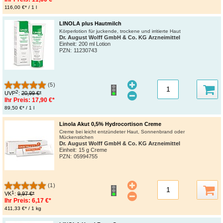
116,00 €* / 1 l
LINOLA plus Hautmilch
Körperlotion für juckende, trockene und irritierte Haut
Dr. August Wolff GmbH & Co. KG Arzneimittel
Einheit:
200 ml Lotion
PZN
:
11230743
(5)
2
UVP
:
20,99 €*
Ihr Preis:
17,90 €*
89,50 €* / 1 l
Linola Akut 0,5% Hydrocortison Creme
Creme bei leicht entzündeter Haut, Sonnenbrand oder
Mückenstichen
Dr. August Wolff GmbH & Co. KG Arzneimittel
Einheit:
15 g Creme
PZN
:
05994755
(1)
1
VK
:
9,97 €*
Ihr Preis:
6,17 €*
411,33 €* / 1 kg