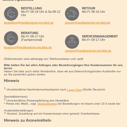
BESTELLUNG
RETOUR
Mo-Fr 08-18 Uhr & Sa 08-12
Mo-Fr 08-16 Uhr
Uhr
bestellung@medikamente-per-klick.de
retoure@medikamente-per-klick.de
BERATUNG
Mo-Fr 08-17 Uhr
SERVICEMANAGEMENT
(Fachpersonal)
Mo-Fr 09-17 Uhr
beratung@medikamente-per-klick.de
versand@medikamente-per-klick.de
(Telefonkosten sind abhängig von Telefonanbieter und -tarif)
Bitte halten Sie bei allen Anfragen oder Bestellvorgängen Ihre Kundennummer für uns
bereit.
Haben Sie bitte auch dafür Verständnis, dass wir aus Datenschutzgründen Auskünfte nur
an Sie persönlich geben dürfen.
Hinweis
1
Unverbindlicher Apothekenverkaufspreis nach
Lauer-Taxe
(Große Deutsche
Spezialitätentaxe)
2
Unverbindliche Preisempfehlung des Herstellers
* Preise inkl. MwSt., zzgl.
Versandkosten
bei Bestellungen im Inland unter 15
€
sowie bei
Auslandsbestellungen.
** Gesetzl. Zuzahlung auf ein Kassenrezept einer gesetzl. Krankenkasse.
Hinweis zu Arzneimitteln