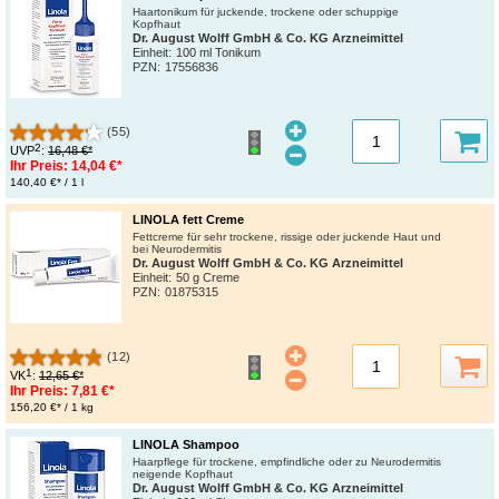
Haartonikum für juckende, trockene oder schuppige
Kopfhaut
Dr. August Wolff GmbH & Co. KG Arzneimittel
Einheit:
100 ml Tonikum
PZN
:
17556836
(55)
2
UVP
:
16,48 €*
Ihr Preis:
14,04 €*
140,40 €* / 1 l
LINOLA fett Creme
Fettcreme für sehr trockene, rissige oder juckende Haut und
bei Neurodermitis
Dr. August Wolff GmbH & Co. KG Arzneimittel
Einheit:
50 g Creme
PZN
:
01875315
(12)
1
VK
:
12,65 €*
Ihr Preis:
7,81 €*
156,20 €* / 1 kg
LINOLA Shampoo
Haarpflege für trockene, empfindliche oder zu Neurodermitis
neigende Kopfhaut
Dr. August Wolff GmbH & Co. KG Arzneimittel