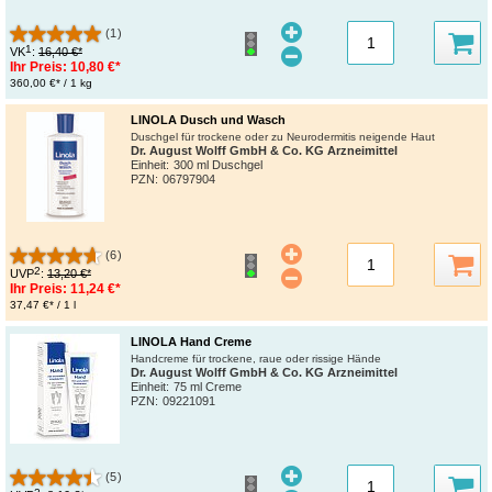
(1)
1
VK
:
16,40 €*
Ihr Preis:
10,80 €*
360,00 €* / 1 kg
LINOLA Dusch und Wasch
Duschgel für trockene oder zu Neurodermitis neigende Haut
Dr. August Wolff GmbH & Co. KG Arzneimittel
Einheit:
300 ml Duschgel
PZN
:
06797904
(6)
2
UVP
:
13,20 €*
Ihr Preis:
11,24 €*
37,47 €* / 1 l
LINOLA Hand Creme
Handcreme für trockene, raue oder rissige Hände
Dr. August Wolff GmbH & Co. KG Arzneimittel
Einheit:
75 ml Creme
PZN
:
09221091
(5)