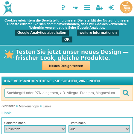
0
Cookies erleichtern die Bereitstellung unserer Dienste. Mit der Nutzung unserer
Dienste erklären Sie sich damit einverstanden, dass wir Cookies verwenden.
Weiterhin verwendet die Seite Google Analytics.
Google Analytics abschalten
weitere Informationen
OK
Testen Sie jetzt unser neues Design —
frischer Look, gleiche Produkte.
Neues Design testen
IHRE VERSANDAPOTHEKE - SIE SUCHEN, WIR FINDEN
Startseite
Markenshops
Linola
Linola
Sortieren nach:
Filtern nach: