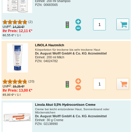
Einheit:
200 ml Shampoo
PZN
:
00683565
(2)
2
UVP
:
14,20 €*
Ihr Preis:
12,11 €*
60,55 €* / 1 l
LINOLA Hautmilch
Körperlotion für trockene bis sehr trockene Haut
Dr. August Wolff GmbH & Co. KG Arzneimittel
Einheit:
200 ml Milch
PZN
:
04024782
(20)
2
UVP
:
15,25 €*
Ihr Preis:
13,00 €*
65,00 €* / 1 l
Linola Akut 0,5% Hydrocortison Creme
Creme bei leicht entzündeter Haut, Sonnenbrand oder
Mückenstichen
Dr. August Wolff GmbH & Co. KG Arzneimittel
Einheit:
30 g Creme
PZN
:
02138990