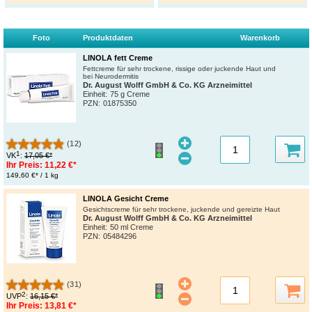
Foto
Produktdaten
Warenkorb
LINOLA fett Creme
Fettcreme für sehr trockene, rissige oder juckende Haut und
bei Neurodermitis
Dr. August Wolff GmbH & Co. KG Arzneimittel
Einheit:
75 g Creme
PZN
:
01875350
(12)
1
VK
:
17,05 €*
Ihr Preis:
11,22 €*
149,60 €* / 1 kg
LINOLA Gesicht Creme
Gesichtscreme für sehr trockene, juckende und gereizte Haut
Dr. August Wolff GmbH & Co. KG Arzneimittel
Einheit:
50 ml Creme
PZN
:
05484296
(31)
2
UVP
:
16,15 €*
Ihr Preis:
13,81 €*