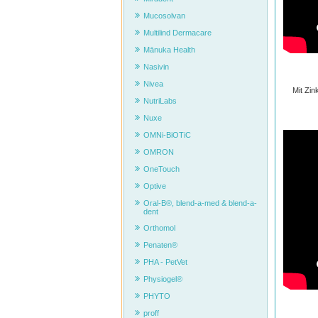
Mucosolvan
Multilind Dermacare
Mānuka Health
Nasivin
Nivea
Mit Zin
NutriLabs
Nuxe
OMNi-BiOTiC
OMRON
OneTouch
Optive
Oral-B®, blend-a-med & blend-a-
dent
Orthomol
Penaten®
PHA - PetVet
Physiogel®
PHYTO
proff