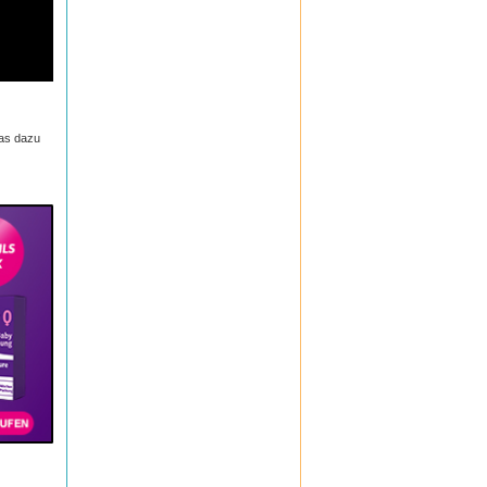
DHU Naturtalente
DHU Schüßler-Salze
Dobendan
Doc
Doc Ibuprofen Schmerzgel
Doppelherz
Ducray
Durex
efasit
das dazu
Elasten
Elevit
Ell Cranell
Esberitox
Elmex Gelee
Emser
Espumisan Gold
Eubos
Eucerin
Excipial
Femibion
Ferrotone
Formoline
Formoline L112
frei
Frontline
Formigran
GeloMyrtol forte
Granu Fink
Grippostad C
Hansaplast
Hansepharm Powereiweiss
Hautfit