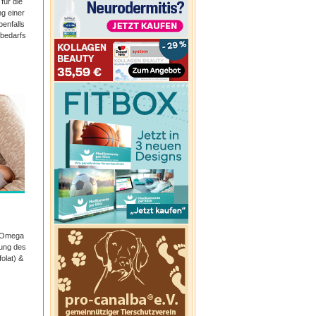
für die
g einer
enfalls
nbedarfs
it Omega
lung des
olat) &