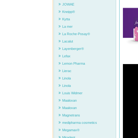
JOWAE
Kneipp®
Kytta
La mer
La Roche-Posay®
Lacalut
Layenberger®
Lefax
Lemon Pharma
Lierac
Linola
Linola
Louis Widmer
Maaloxan
Maaloxan
Magnetrans
medipharma cosmetics
Megamax®
Miradent