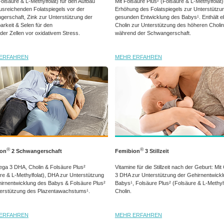
Folsäure & L-Methylfolat) für den Aufbau
Mit Folsäure Plus² (Folsäure & L-Methylfolat) 
usreichenden Folatspiegels vor der
Erhöhung des Folatspiegels zur Unterstützun
erschaft, Zink zur Unterstützung der
gesunden Entwicklung des Babys¹. Enthält eb
arkeit & Selen für den
Cholin zur Unterstützung des höheren Choli
der Zellen vor oxidativem Stress.
während der Schwangerschaft.
ERFAHREN
MEHR ERFAHREN
®
®
ion
2 Schwangerschaft
Femibion
3 Stillzeit
ga 3 DHA, Cholin & Folsäure Plus²
Vitamine für die Stillzeit nach der Geburt: M
re & L-Methylfolat), DHA zur Unterstützung
3 DHA zur Unterstützung der Gehirnentwick
irnentwicklung des Babys & Folsäure Plus²
Babys¹, Folsäure Plus² (Folsäure & L-Methylf
erstützung des Plazentawachstums¹.
Cholin.
ERFAHREN
MEHR ERFAHREN