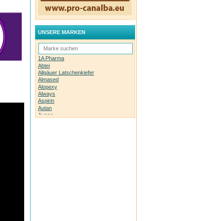
UNSERE MARKEN
1A Pharma
Abtei
Allgäuer Latschenkiefer
Almased
Alopexy
Always
Aspirin
Autan
Avene
Bachblüten-Orginal
Bepanthen
Basica
Biolectra
Bombastus
Boots Laboratories
BoxaGrippal
Bübchen
Canesten
Caudalie
Celyoung
Claire Fisher
Count Price klick
Daylong