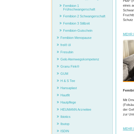
Plus² (
eines a
Femibion 1
Frühschwangerschaft
Schwang
Fruchtb
Femibion 2 Schwangerschaft
Schutz 
Femibion 3 Stillzeit
Femibion-Gutschein
MEHR 
Femibion Menopause
frei® öl
Fresubin
Gelo Atemwegskompetenz
Granu Fink®
GUM
H & S Tee
Hansaplast
Femib
Hautfit
Mit Ome
Hautpflege
(Folsäu
der Geh
HEUMANN Arzneitee
zur Unt
Ibiotics
Ibutop
MEHR 
ISDIN