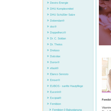
Dextro Energie
DHU Komplexmittel
DHU Schüßler Salze
Dobendan®
doc®
Doppelherz®
Dr. C. Soldan
Dr. Theiss
Dreluso
Dulcolax
Durex®
efasit®
Elanco Seresto
Emser®
EUBOS - sanfte Hautpflege
Eucerin®
Excipial®
Femib
Femibion
Vitamin
Femibion 0 Babyplanung