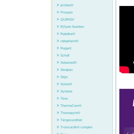
proSan®
Prospan
QUIRIS®
R(h)ein Nutrition
Ratioline®
ratiopharm®
Rugard
Scholl
Sebamed®
Sinolpan
Skjur
Sorion®
Systane
Tena
ThermaCare®
Thomapyrin®
Tiergesundheit
Tromcardin® complex