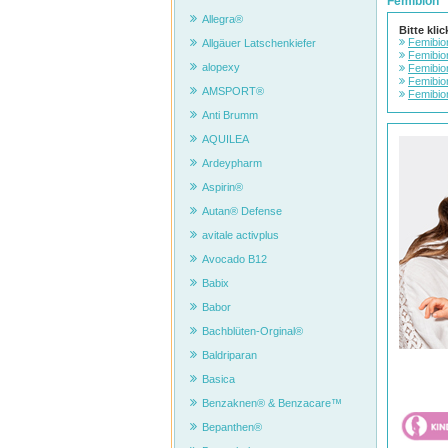
Femibion
Allegra®
Bitte kli
Femibio
Allgäuer Latschenkiefer
Femibio
alopexy
Femibio
Femibion
AMSPORT®
Femibio
Anti Brumm
AQUILEA
Ardeypharm
Aspirin®
Autan® Defense
avitale activplus
Avocado B12
Babix
Babor
Bachblüten-Orginal®
Baldriparan
Basica
Benzaknen® & Benzacare™
Bepanthen®