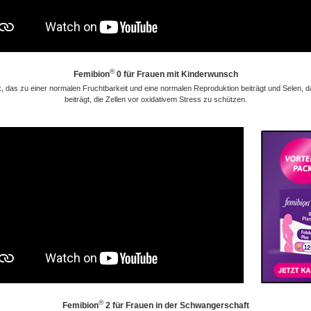
®
Femibion
0 für Frauen mit Kinderwunsch
k, das zu einer normalen Fruchtbarkeit und eine normalen Reproduktion beiträgt und Selen, 
beiträgt, die Zellen vor oxidativem Stress zu schützen.
®
Femibion
2 für Frauen in der Schwangerschaft