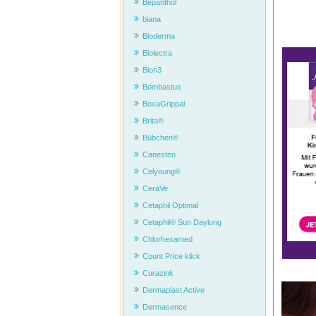
Bepanthol
biana
Bioderma
Biolectra
Bion3
Bombastus
BoxaGrippal
Brita®
Bübchen®
Canesten
Celyoung®
CeraVe
Cetaphil Optimal
Cetaphil® Sun Daylong
Chlorhexamed
Count Price klick
Curazink
Dermaplast Active
Dermasence