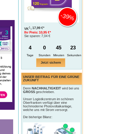
-39%
1
17,99 €*
VK
:
Ihr Preis:
10,95 €*
Sie sparen:
7,04 €
4
0
45
21
Tage
Jetzt sichern
UNSER BEITRAG FÜR EINE GRÜNE
ZUKUNFT
Denn
NACHHALTIGKEIT
wird bei uns
GROSS
geschrieben.
Unser Logistikzentrum im schönen
Oberfranken verfügt über eine
hochmoderne Photovoltaikanlage,
welche uns mit Strom versorgt.
Die bisherige Bilanz: