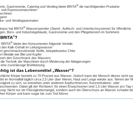
®
lerie, Gastronomie, Catering und Vending bietet BRITA
die nachfolgenden Produkte:
- und Espressomaschinen
aschinen
garer
ke- und Vendingautomaten
®
inaus hat BRITA
Wasserspender (Stand-, Auftisch- und Untertischsysteme) für öffentliche
ngen, Büro- und Industriegebäude, Gastronomie und den Pflegebereich im Sortiment.
®
 BRITA
?
®
e BRITA
bietet den Konsumenten folgende Vorteile:
t den Kalk-Gehalt im Leitungswasser
ert geschmacksstörende Stoffe, beispielsweise Chlor
rt Metalle wie Blei und Kupfer
ssert den Geschmack des Wassers
 die Technik der Maschinen durch Minderung der Ablagerungen
t eine zuverlässige Brühleistung
chtig ist das Lebensmittel „Wasser“?
hliche Körper besteht zu 70 Prozent aus Wasser. Jedoch kann der Mensch dieses nicht sp
det im Normalfall täglich circa 2,5 Liter über Nieren, Haut und Lunge wieder aus. Nimmt der
ssigkeit zu sich, so entstehen unter anderem Kopfschmerzen, Konzentrations- oder
beschwerden. Dabei gilt der Richtwert: für einen Erwachsenen sind 1,5 Liter Wasser pro Tag n
ung: Nicht nur ein Flüssigkeitsmangel, sondern auch ein Überschuss an Wasser schadet d
hen Körper und kann sogar bis zum Tod führen.