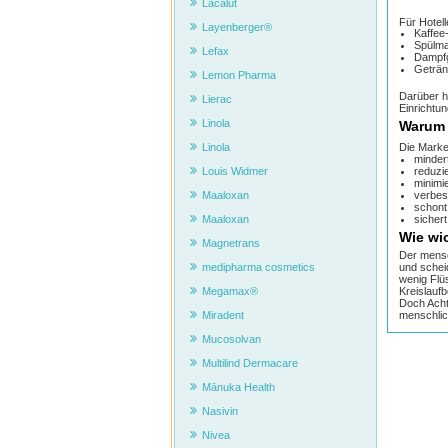
Lacalut
Für Hotel
Layenberger®
Kaffee
Spülm
Lefax
Dampf
Geträn
Lemon Pharma
Darüber h
Lierac
Einrichtu
Linola
Warum
Die Mark
Linola
minder
reduzi
Louis Widmer
minimie
verbe
Maaloxan
schont
sicher
Maaloxan
Wie wi
Magnetrans
Der mensc
und schei
medipharma cosmetics
wenig Flü
Kreislauf
Megamax®
Doch Acht
menschlic
Miradent
Mucosolvan
Multilind Dermacare
Mānuka Health
Nasivin
Nivea