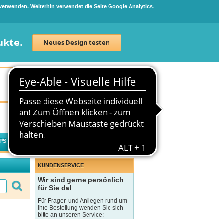
 verwenden. Weiterhin verwendet die Seite Google Analytics.
ukte.
Neues Design testen
Neuanmeldung
Anmelden
0
Artikel
0,00 €
PS
WECHSELWIRKUNGSCHECK
KUNDENSERVICE
Wir sind gerne persönlich
für Sie da!
Für Fragen und Anliegen rund um
Ihre Bestellung wenden Sie sich
bitte an unseren Service: