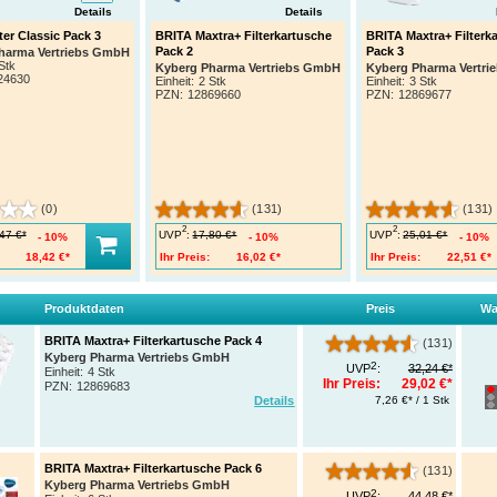
Details
Details
ter Classic Pack 3
BRITA Maxtra+ Filterkartusche
BRITA Maxtra+ Filterk
Pack 2
Pack 3
harma Vertriebs GmbH
Stk
Kyberg Pharma Vertriebs GmbH
Kyberg Pharma Vertr
24630
Einheit:
2 Stk
Einheit:
3 Stk
PZN
:
12869660
PZN
:
12869677
(0)
(131)
(131)
2
2
UVP
:
UVP
:
47 €*
17,80 €*
25,01 €*
10%
10%
10%
18,42 €*
Ihr Preis:
16,02 €*
Ihr Preis:
22,51 €*
Produktdaten
Preis
Wa
BRITA Maxtra+ Filterkartusche Pack 4
(131)
Kyberg Pharma Vertriebs GmbH
2
UVP
:
32,24 €*
Einheit:
4 Stk
Ihr Preis:
29,02 €*
PZN
:
12869683
7,26 €* / 1 Stk
Details
BRITA Maxtra+ Filterkartusche Pack 6
(131)
Kyberg Pharma Vertriebs GmbH
2
UVP
:
44,48 €*