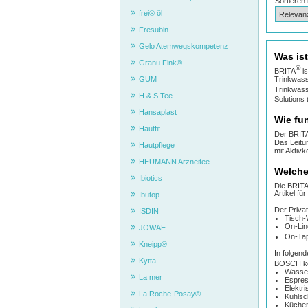
Sortieren
frei® öl
Fresubin
Gelo Atemwegskompetenz
Was is
Granu Fink®
®
BRITA
is
Trinkwass
GUM
Trinkwass
H & S Tee
Solutions
Hansaplast
Wie fu
Hautfit
Der BRIT
Das Leitu
Hautpflege
mit Aktivk
HEUMANN Arzneitee
Welche
Ibiotics
Die BRIT
Artikel f
Ibutop
Der Priva
ISDIN
Tisch-W
On-Lin
JOWAE
On-Ta
Kneipp®
In folgen
Kytta
BOSCH k
Wasser
La mer
Espres
Elektr
La Roche-Posay®
Kühlsc
Küche