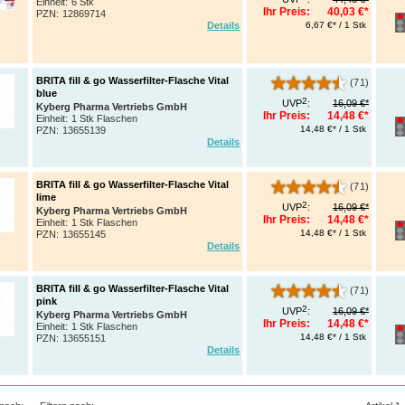
Einheit:
6 Stk
Ihr Preis:
40,03 €*
PZN
:
12869714
6,67 €* / 1 Stk
Details
BRITA fill & go Wasserfilter-Flasche Vital
(71)
blue
2
UVP
:
16,09 €*
Kyberg Pharma Vertriebs GmbH
Ihr Preis:
14,48 €*
Einheit:
1 Stk Flaschen
14,48 €* / 1 Stk
PZN
:
13655139
Details
BRITA fill & go Wasserfilter-Flasche Vital
(71)
lime
2
UVP
:
16,09 €*
Kyberg Pharma Vertriebs GmbH
Ihr Preis:
14,48 €*
Einheit:
1 Stk Flaschen
14,48 €* / 1 Stk
PZN
:
13655145
Details
BRITA fill & go Wasserfilter-Flasche Vital
(71)
pink
2
UVP
:
16,09 €*
Kyberg Pharma Vertriebs GmbH
Ihr Preis:
14,48 €*
Einheit:
1 Stk Flaschen
14,48 €* / 1 Stk
PZN
:
13655151
Details