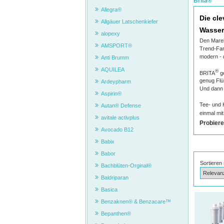
Brita®
Allegra®
Die cle
Allgäuer Latschenkiefer
Wasser
alopexy
Den Marel
AMSPORT®
Trend-Far
modern - 
Anti Brumm
AQUILEA
®
BRITA
ge
genug Flü
Ardeypharm
Und dann s
Aspirin®
Tee- und 
Autan® Defense
einmal mi
avitale activplus
Probiere
Avocado B12
Babix
Babor
Sortieren
Bachblüten-Orginal®
Baldriparan
Basica
Benzaknen® & Benzacare™
Bepanthen®