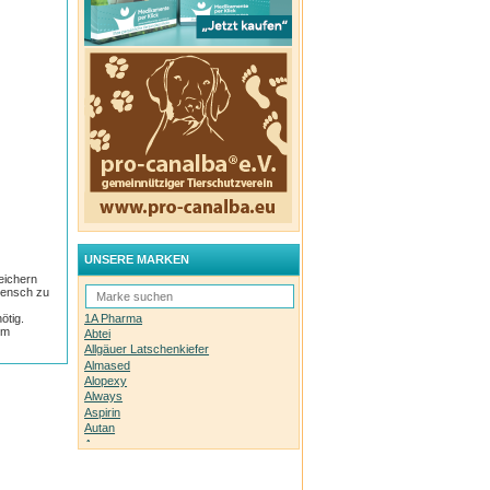
UNSERE MARKEN
eichern
 Mensch zu
1A Pharma
ötig.
em
Abtei
Allgäuer Latschenkiefer
Almased
Alopexy
Always
Aspirin
Autan
Avene
Bachblüten-Orginal
Bepanthen