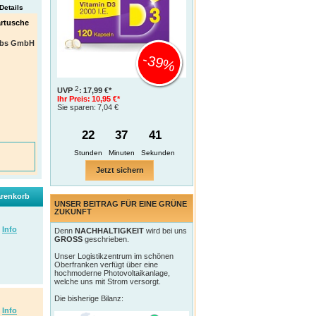
Details
artusche
iebs GmbH
-39%
2
UVP
:
17,99 €*
Ihr Preis:
10,95 €*
Sie sparen:
7,04 €
22
37
40
Jetzt sichern
renkorb
UNSER BEITRAG FÜR EINE GRÜNE
ZUKUNFT
Info
Denn
NACHHALTIGKEIT
wird bei uns
GROSS
geschrieben.
Unser Logistikzentrum im schönen
Oberfranken verfügt über eine
hochmoderne Photovoltaikanlage,
welche uns mit Strom versorgt.
Die bisherige Bilanz:
Info