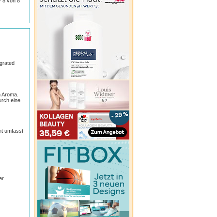
 - 8 von 8
grated
m Aroma.
urch eine
nt umfasst
er