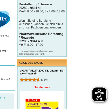
Bestellung / Service
09280 - 9844 44
Mo-Fr 8:00 - 18:00, Sa 8:00 - 12:00
Wenn Sie eine Beratung
wünschen, können Sie sich direkt
an unser Fachpersonal wenden:
Pharmazeutische Beratung
ie stets
/ Rezepte
09280 - 9844 450
Mo-Fr 8:00 - 17:00
d wer
(Telefonkosten sind abhängig von
Telefonanbieter und -tarif)
KLICK DES TAGES
VIGANTOLVIT 2000 I.E. Vitamin D3
Weichkapseln
 - 8 von 8
(316)
Sonderpreis
Info