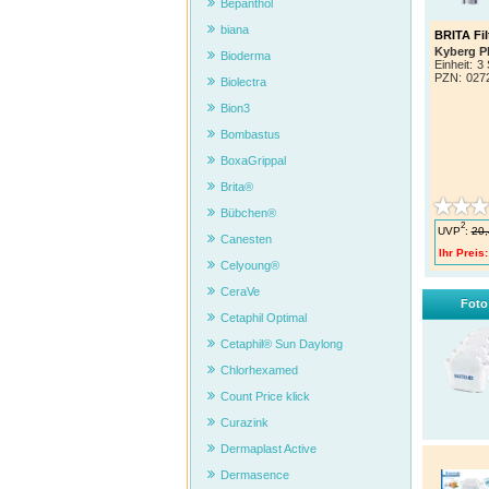
Bepanthol
biana
BRITA Fil
Kyberg P
Bioderma
Einheit:
3 
PZN
:
027
Biolectra
Bion3
Bombastus
BoxaGrippal
Brita®
Bübchen®
2
UVP
:
20,
Canesten
Ihr Preis:
Celyoung®
CeraVe
Foto
Cetaphil Optimal
Cetaphil® Sun Daylong
Chlorhexamed
Count Price klick
Curazink
Dermaplast Active
Dermasence