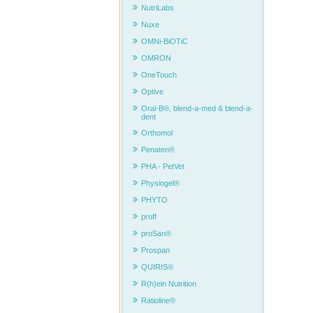
NutriLabs
Nuxe
OMNi-BiOTiC
OMRON
OneTouch
Optive
Oral-B®, blend-a-med & blend-a-
dent
Orthomol
Penaten®
PHA - PetVet
Physiogel®
PHYTO
proff
proSan®
Prospan
QUIRIS®
R(h)ein Nutrition
Ratioline®