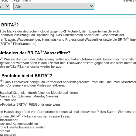
 nach:
Filtern nach:
Artikel 1
®
t BRITA
?
t die Marke der deutschen, global tätigen BRITA GmbH, dem Experten im Bereich
erindividualisierung und -optimierung. Das Unternehmen bedient die Geschäftsfelder
®
erfiltration, Wasserspender, Haushalts- und Professional-Wasserfilter sowie die BRITA
Inte
®
 (BRITA
Filterkartusche).
®
nktioniert der BRITA
Wasserfilter?
®
A
Wasserfilter dient der Zubereitung heißer und kalter Getränke und Speisen bei maximale
ngswasser wird von oben in den Trichter des Tischwasserfilters gegossen und fließt unten d
ohle gefüllte Filterkartusche wieder heraus.
®
 Produkte bietet BRITA
?
®
A
GmbH entwickelt, fertigt und vermarktet bedürfnisgerechte Produkte. Das Produktsortime
ür den Consumer- und den Professional-Bereich.
thaushalt lässt sich durch folgende Module optimieren:
asserfilter (Elemaris, Marella, Navelia)
e-Produkte
®
p-Produkte BRITA
Fill&Go für unterwegs
den Haushaltsgeräten von Partnerunternehmen wie beispielsweise Philips Saeco, Siemens od
®
önnen BRITA
- Filterkartuschen integriert sein:
filterkocher
so- und Kaffeemaschinen
ische Haushaltswasserspender
hränke
narmaturen