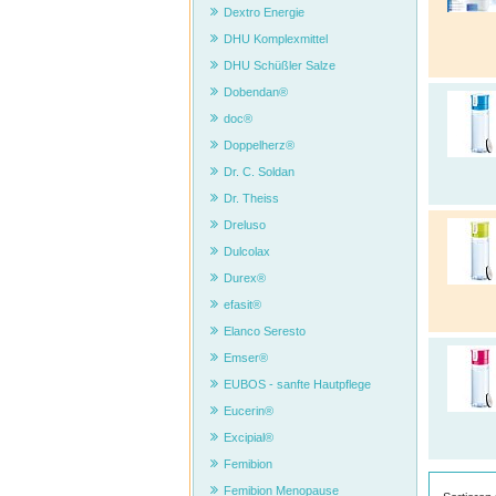
Dextro Energie
DHU Komplexmittel
DHU Schüßler Salze
Dobendan®
doc®
Doppelherz®
Dr. C. Soldan
Dr. Theiss
Dreluso
Dulcolax
Durex®
efasit®
Elanco Seresto
Emser®
EUBOS - sanfte Hautpflege
Eucerin®
Excipial®
Femibion
Femibion Menopause