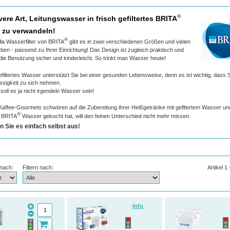
®
vere Art, Leitungswasser in frisch gefiltertes BRITA
 zu verwandeln!
®
la Wasserfilter von BRITA
gibt es in zwei verschiedenen Größen und vielen
ben - passend zu Ihrer Einrichtung! Das Design ist zugleich praktisch und
die Benutzung sicher und kinderleicht. So trinkt man Wasser heute!
filtertes Wasser unterstützt Sie bei einer gesunden Lebensweise, denn es ist wichtig, dass S
ssigkeit zu sich nehmen.
oll es ja nicht irgendein Wasser sein!
Kaffee-Gourmets schwören auf die Zubereitung ihrer Heißgetränke mit gefltertem Wasser un
®
t BRITA
Wasser gekocht hat, will den feinen Unterschied nicht mehr missen.
n Sie es einfach selbst aus!
 nach:
Filtern nach:
Artikel 1
Info