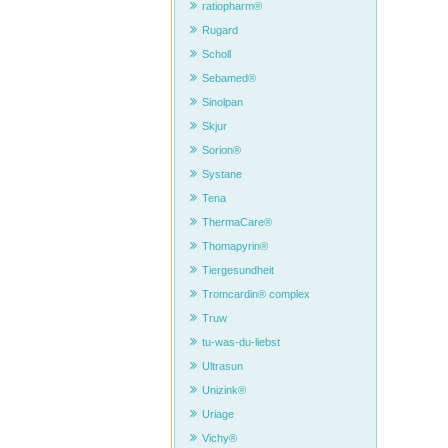
ratiopharm®
Rugard
Scholl
Sebamed®
Sinolpan
Skjur
Sorion®
Systane
Tena
ThermaCare®
Thomapyrin®
Tiergesundheit
Tromcardin® complex
Truw
tu-was-du-liebst
Ultrasun
Unizink®
Uriage
Vichy®