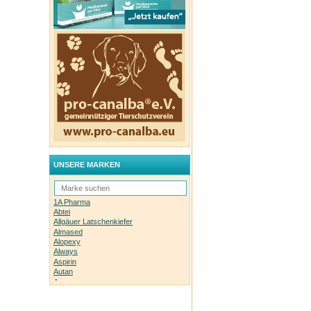
UNSERE MARKEN
1A Pharma
Abtei
Allgäuer Latschenkiefer
Almased
Alopexy
Always
Aspirin
Autan
Avene
Bachblüten-Orginal
Bepanthen