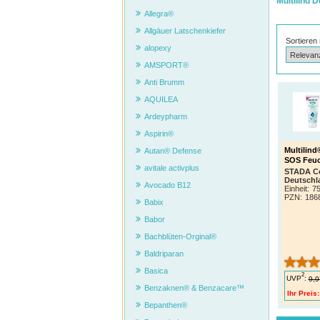
Multilind 
Allegra®
Allgäuer Latschenkiefer
Sortieren
alopexy
AMSPORT®
Anti Brumm
AQUILEA
Ardeypharm
Aspirin®
Multilin
Autan® Defense
SOS Feuc
avitale activplus
STADA C
Deutsch
Avocado B12
Einheit:
7
PZN
:
186
Babix
Babor
Bachblüten-Orginal®
Baldriparan
Basica
2
UVP
:
9,9
Benzaknen® & Benzacare™
Ihr Preis:
Bepanthen®