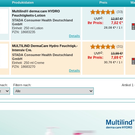
Produktdaten
Preis
Wa
Multilind® derma:care HYDRO
(33)
Feuchtigkeits-Lotion
2
UVP
:
12,97 €*
STADA Consumer Health Deutschland
Ihr Preis:
7,02 €*
GmbH
28,08 €* / 1 l
Einheit:
250 ml Lotion
PZN
:
18683235
Details
MULTILIND DermaCare Hydro Feuchtigk.-
(31)
Intensiv Cre.
2
UVP
:
13,99 €*
STADA Consumer Health Deutschland
Ihr Preis:
7,69 €*
GmbH
30,76 €* / 1 l
Einheit:
250 ml Creme
PZN
:
18683270
Details
 nach:
Filtern nach:
Artikel 1