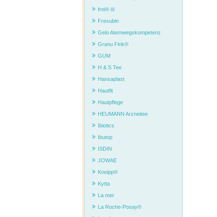
frei® öl
Fresubin
Gelo Atemwegskompetenz
Granu Fink®
GUM
H & S Tee
Hansaplast
Hautfit
Hautpflege
HEUMANN Arzneitee
Ibiotics
Ibutop
ISDIN
JOWAE
Kneipp®
Kytta
La mer
La Roche-Posay®