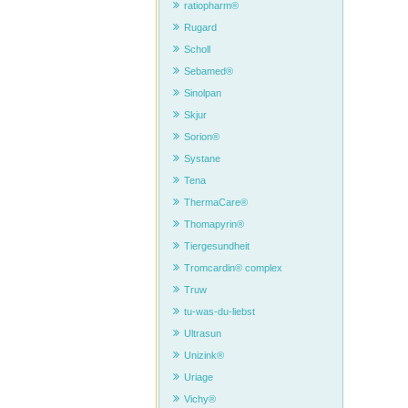
ratiopharm®
Rugard
Scholl
Sebamed®
Sinolpan
Skjur
Sorion®
Systane
Tena
ThermaCare®
Thomapyrin®
Tiergesundheit
Tromcardin® complex
Truw
tu-was-du-liebst
Ultrasun
Unizink®
Uriage
Vichy®