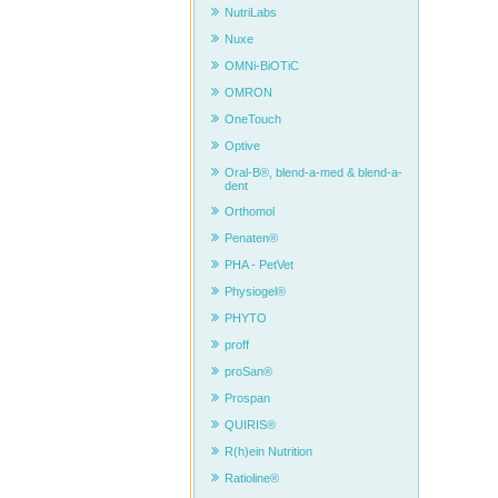
NutriLabs
Nuxe
OMNi-BiOTiC
OMRON
OneTouch
Optive
Oral-B®, blend-a-med & blend-a-
dent
Orthomol
Penaten®
PHA - PetVet
Physiogel®
PHYTO
proff
proSan®
Prospan
QUIRIS®
R(h)ein Nutrition
Ratioline®