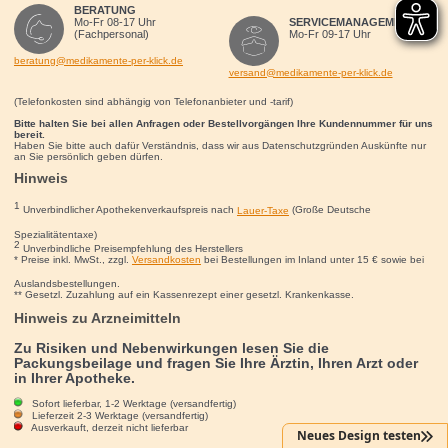
BERATUNG
Mo-Fr 08-17 Uhr
SERVICEMANAGEMENT
(Fachpersonal)
Mo-Fr 09-17 Uhr
beratung@medikamente-per-klick.de
versand@medikamente-per-klick.de
(Telefonkosten sind abhängig von Telefonanbieter und -tarif)
Bitte halten Sie bei allen Anfragen oder Bestellvorgängen Ihre Kundennummer für uns
bereit.
Haben Sie bitte auch dafür Verständnis, dass wir aus Datenschutzgründen Auskünfte nur
an Sie persönlich geben dürfen.
Hinweis
1
Unverbindlicher Apothekenverkaufspreis nach
Lauer-Taxe
(Große Deutsche
Spezialitätentaxe)
2
Unverbindliche Preisempfehlung des Herstellers
* Preise inkl. MwSt., zzgl.
Versandkosten
bei Bestellungen im Inland unter 15
€
sowie bei
Auslandsbestellungen.
** Gesetzl. Zuzahlung auf ein Kassenrezept einer gesetzl. Krankenkasse.
Hinweis zu Arzneimitteln
Zu Risiken und Nebenwirkungen lesen Sie die
Packungsbeilage und fragen Sie Ihre Ärztin, Ihren Arzt oder
in Ihrer Apotheke.
Sofort lieferbar, 1-2 Werktage (versandfertig)
Lieferzeit 2-3 Werktage (versandfertig)
Ausverkauft, derzeit nicht lieferbar
Neues Design testen