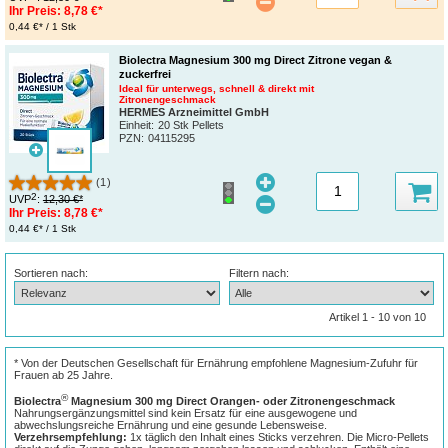
Ihr Preis:
8,78 €*
0,44 €* / 1 Stk
Biolectra Magnesium 300 mg Direct Zitrone vegan &
zuckerfrei
Ideal für unterwegs, schnell & direkt mit
Zitronengeschmack
HERMES Arzneimittel GmbH
Einheit:
20 Stk Pellets
PZN
:
04115295
(1)
2
UVP
:
12,30 €*
Ihr Preis:
8,78 €*
0,44 €* / 1 Stk
Sortieren nach:
Filtern nach:
Artikel 1 - 10 von 10
* Von der Deutschen Gesellschaft für Ernährung empfohlene Magnesium-Zufuhr für
Frauen ab 25 Jahre.
®
Biolectra
Magnesium 300 mg Direct Orangen- oder Zitronengeschmack
Nahrungsergänzungsmittel sind kein Ersatz für eine ausgewogene und
abwechslungsreiche Ernährung und eine gesunde Lebensweise.
Verzehrsempfehlung:
1x täglich den Inhalt eines Sticks verzehren. Die Micro-Pellets