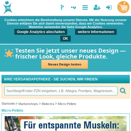
0
Cookies erleichtern die Bereitstellung unserer Dienste. Mit der Nutzung unserer
Dienste erklären Sie sich damit einverstanden, dass wir Cookies verwenden.
Weiterhin verwendet die Seite Google Analytics.
Google Analytics abschalten
weitere Informationen
OK
Testen Sie jetzt unser neues Design —
frischer Look, gleiche Produkte.
Neues Design testen
IHRE VERSANDAPOTHEKE - SIE SUCHEN, WIR FINDEN
Startseite
Markenshops
Biolectra
Micro-Pellets
Micro-Pellets