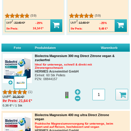
(59)
(59)
2
2
UVP
:
UVP
:
22,60 €*
12,60 €*
29%
25%
Ihr Preis:
16,14 €*
Ihr Preis:
9,48 €*
Foto
Produktdaten
Warenkorb
Biolectra Magnesium 300 mg Direct Zitrone vegan &
zuckerfrei
Ideal für unterwegs, schnell & direkt mit
Zitronengeschmack
HERMES Arzneimittel GmbH
Einheit:
60 Stk Pellets
PZN
:
08844157
(1)
2
UVP
:
30,30 €*
Ihr Preis:
21,64 €*
0,36 €* / 1 Stk
Biolectra Magnesium 400 mg ultra Direct Zitrone
vegan
Praktische Magnesiumversorgung für unterwegs, beim
Sport und auf Reisen, hochdosiert und vegan
HERMES Arzneimittel GmbH