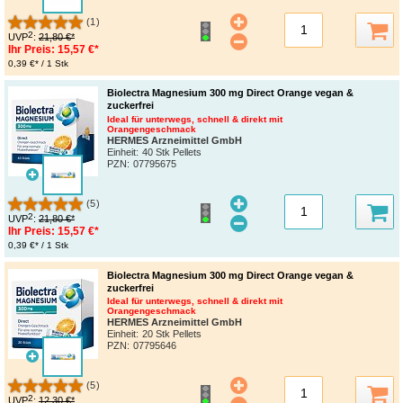
(1)
2
UVP
:
21,80 €*
Ihr Preis:
15,57 €*
0,39 €* / 1 Stk
Biolectra Magnesium 300 mg Direct Orange vegan &
zuckerfrei
Ideal für unterwegs, schnell & direkt mit
Orangengeschmack
HERMES Arzneimittel GmbH
Einheit:
40 Stk Pellets
PZN
:
07795675
(5)
2
UVP
:
21,80 €*
Ihr Preis:
15,57 €*
0,39 €* / 1 Stk
Biolectra Magnesium 300 mg Direct Orange vegan &
zuckerfrei
Ideal für unterwegs, schnell & direkt mit
Orangengeschmack
HERMES Arzneimittel GmbH
Einheit:
20 Stk Pellets
PZN
:
07795646
(5)
2
UVP
:
12,30 €*