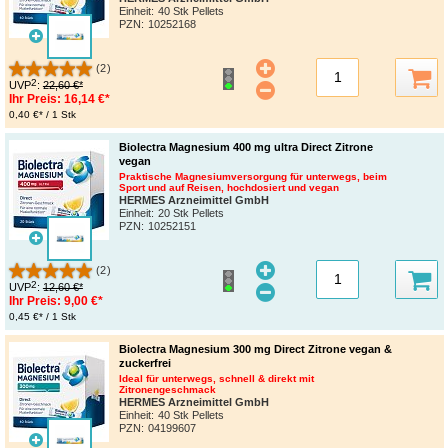
Einheit:
40 Stk Pellets
PZN
:
10252168
(2)
2
UVP
:
22,60 €*
Ihr Preis:
16,14 €*
0,40 €* / 1 Stk
Biolectra Magnesium 400 mg ultra Direct Zitrone
vegan
Praktische Magnesiumversorgung für unterwegs, beim
Sport und auf Reisen, hochdosiert und vegan
HERMES Arzneimittel GmbH
Einheit:
20 Stk Pellets
PZN
:
10252151
(2)
2
UVP
:
12,60 €*
Ihr Preis:
9,00 €*
0,45 €* / 1 Stk
Biolectra Magnesium 300 mg Direct Zitrone vegan &
zuckerfrei
Ideal für unterwegs, schnell & direkt mit
Zitronengeschmack
HERMES Arzneimittel GmbH
Einheit:
40 Stk Pellets
PZN
:
04199607