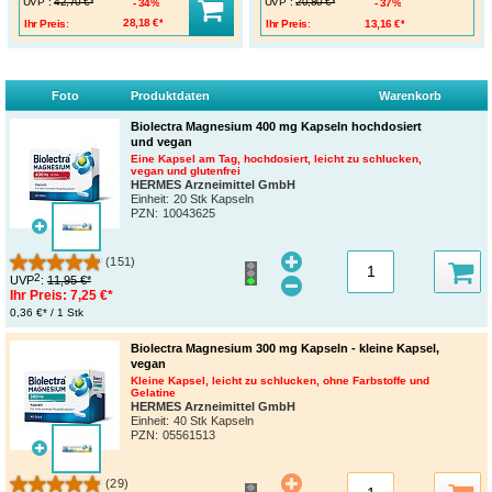
UVP
:
UVP
:
42,70 €*
20,80 €*
34%
37%
Ihr Preis:
28,18 €*
Ihr Preis:
13,16 €*
Foto
Produktdaten
Warenkorb
Biolectra Magnesium 400 mg Kapseln hochdosiert
und vegan
Eine Kapsel am Tag, hochdosiert, leicht zu schlucken,
vegan und glutenfrei
HERMES Arzneimittel GmbH
Einheit:
20 Stk Kapseln
PZN
:
10043625
(151)
2
UVP
:
11,95 €*
Ihr Preis:
7,25 €*
0,36 €* / 1 Stk
Biolectra Magnesium 300 mg Kapseln - kleine Kapsel,
vegan
Kleine Kapsel, leicht zu schlucken, ohne Farbstoffe und
Gelatine
HERMES Arzneimittel GmbH
Einheit:
40 Stk Kapseln
PZN
:
05561513
(29)