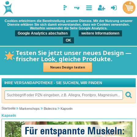
0
Cookies erleichtern die Bereitstellung unserer Dienste. Mit der Nutzung unserer
Dienste erklären Sie sich damit einverstanden, dass wir Cookies verwenden.
Weiterhin verwendet die Seite Google Analytics.
Google Analytics abschalten
weitere Informationen
OK
Testen Sie jetzt unser neues Design —
frischer Look, gleiche Produkte.
Neues Design testen
IHRE VERSANDAPOTHEKE - SIE SUCHEN, WIR FINDEN
Startseite
Markenshops
Biolectra
Kapseln
Kapseln