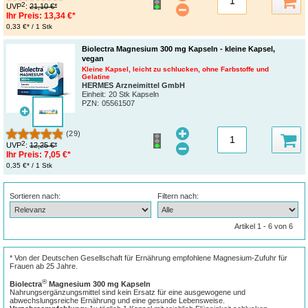
2
UVP
:
21,10 €*
Ihr Preis:
13,34 €*
0,33 €* / 1 Stk
Biolectra Magnesium 300 mg Kapseln - kleine Kapsel,
vegan
Kleine Kapsel, leicht zu schlucken, ohne Farbstoffe und
Gelatine
HERMES Arzneimittel GmbH
Einheit:
20 Stk Kapseln
PZN
:
05561507
(29)
2
UVP
:
12,25 €*
Ihr Preis:
7,05 €*
0,35 €* / 1 Stk
Sortieren nach:
Filtern nach:
Artikel 1 - 6 von 6
* Von der Deutschen Gesellschaft für Ernährung empfohlene Magnesium-Zufuhr für
Frauen ab 25 Jahre.
®
Biolectra
Magnesium 300 mg Kapseln
Nahrungsergänzungsmittel sind kein Ersatz für eine ausgewogene und
abwechslungsreiche Ernährung und eine gesunde Lebensweise.