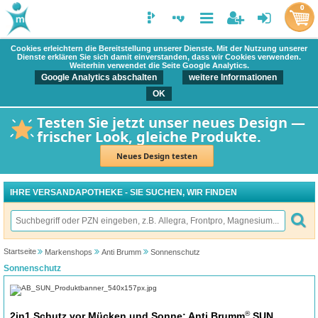
0
Cookies erleichtern die Bereitstellung unserer Dienste. Mit der Nutzung unserer
Dienste erklären Sie sich damit einverstanden, dass wir Cookies verwenden.
Weiterhin verwendet die Seite Google Analytics.
Google Analytics abschalten
weitere Informationen
OK
Testen Sie jetzt unser neues Design —
frischer Look, gleiche Produkte.
Neues Design testen
IHRE VERSANDAPOTHEKE - SIE SUCHEN, WIR FINDEN
Startseite
Markenshops
Anti Brumm
Sonnenschutz
Sonnenschutz
®
2in1 Schutz vor Mücken und Sonne: Anti Brumm
SUN