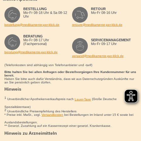
BESTELLUNG
RETOUR
Mo-Fr 08-18 Uhr & Sa 08-12
Mo-Fr 08-16 Uhr
Uhr
bestellung@medikamente-per-klick.de
retoure@medikamente-per-klick.de
BERATUNG
Mo-Fr 08-17 Uhr
SERVICEMANAGEMENT
(Fachpersonal)
Mo-Fr 09-17 Uhr
beratung@medikamente-per-klick.de
versand@medikamente-per-klick.de
(Telefonkosten sind abhängig von Telefonanbieter und -tarif)
Bitte halten Sie bei allen Anfragen oder Bestellvorgängen Ihre Kundennummer für uns
bereit.
Haben Sie bitte auch dafür Verständnis, dass wir aus Datenschutzgründen Auskünfte nur
an Sie persönlich geben dürfen.
Hinweis
1
Unverbindlicher Apothekenverkaufspreis nach
Lauer-Taxe
(Große Deutsche
Spezialitätentaxe)
2
Unverbindliche Preisempfehlung des Herstellers
* Preise inkl. MwSt., zzgl.
Versandkosten
bei Bestellungen im Inland unter 15
€
sowie bei
Auslandsbestellungen.
** Gesetzl. Zuzahlung auf ein Kassenrezept einer gesetzl. Krankenkasse.
Hinweis zu Arzneimitteln