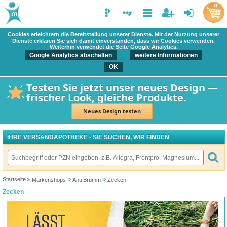
0
Cookies erleichtern die Bereitstellung unserer Dienste. Mit der Nutzung unserer
Dienste erklären Sie sich damit einverstanden, dass wir Cookies verwenden.
Weiterhin verwendet die Seite Google Analytics.
Google Analytics abschalten
weitere Informationen
OK
Testen Sie jetzt unser neues Design —
frischer Look, gleiche Produkte.
Neues Design testen
IHRE VERSANDAPOTHEKE - SIE SUCHEN, WIR FINDEN
Startseite
Markenshops
Anti Brumm
Zecken
Zecken