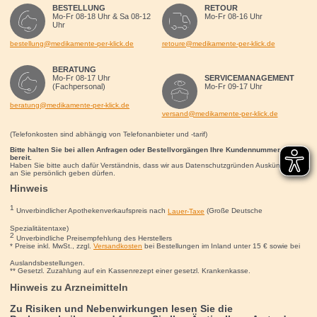
BESTELLUNG
RETOUR
Mo-Fr 08-18 Uhr & Sa 08-12
Mo-Fr 08-16 Uhr
Uhr
bestellung@medikamente-per-klick.de
retoure@medikamente-per-klick.de
BERATUNG
Mo-Fr 08-17 Uhr
SERVICEMANAGEMENT
(Fachpersonal)
Mo-Fr 09-17 Uhr
beratung@medikamente-per-klick.de
versand@medikamente-per-klick.de
(Telefonkosten sind abhängig von Telefonanbieter und -tarif)
Bitte halten Sie bei allen Anfragen oder Bestellvorgängen Ihre Kundennummer für uns
bereit.
Haben Sie bitte auch dafür Verständnis, dass wir aus Datenschutzgründen Auskünfte nur
an Sie persönlich geben dürfen.
Hinweis
1
Unverbindlicher Apothekenverkaufspreis nach
Lauer-Taxe
(Große Deutsche
Spezialitätentaxe)
2
Unverbindliche Preisempfehlung des Herstellers
* Preise inkl. MwSt., zzgl.
Versandkosten
bei Bestellungen im Inland unter 15
€
sowie bei
Auslandsbestellungen.
** Gesetzl. Zuzahlung auf ein Kassenrezept einer gesetzl. Krankenkasse.
Hinweis zu Arzneimitteln
Zu Risiken und Nebenwirkungen lesen Sie die