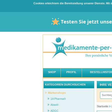
Cookies erleichtern die Bereitstellung unserer Dienste. Mi
Testen Sie jetzt uns
SHOP
PROFIL
BESTELLHISTOR
IHRE V
KATEGORIEN DURCHSUCHEN
Markenshops
1A Pharma®
Abtei®
Startseite
ADGC