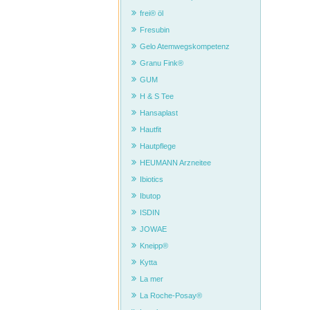
frei® öl
Fresubin
Gelo Atemwegskompetenz
Granu Fink®
GUM
H & S Tee
Hansaplast
Hautfit
Hautpflege
HEUMANN Arzneitee
Ibiotics
Ibutop
ISDIN
JOWAE
Kneipp®
Kytta
La mer
La Roche-Posay®