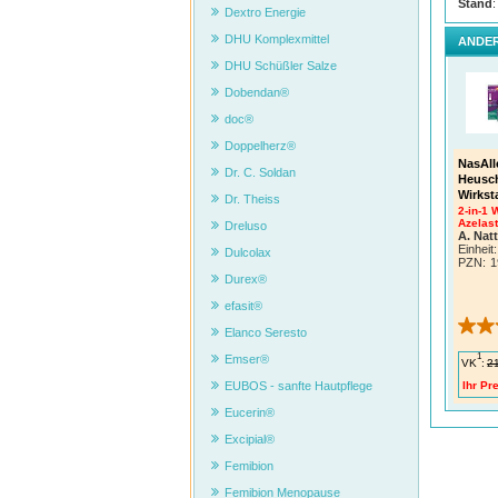
Stand
:
Dextro Energie
DHU Komplexmittel
ANDER
DHU Schüßler Salze
Dobendan®
doc®
Doppelherz®
NasAll
Dr. C. Soldan
Heusch
Wirkst
Dr. Theiss
2-in-1 
Azelast
Dreluso
A. Nat
Einheit:
Dulcolax
PZN
:
1
Durex®
efasit®
Elanco Seresto
1
Emser®
VK
:
2
Ihr Pre
EUBOS - sanfte Hautpflege
Eucerin®
Excipial®
Femibion
Femibion Menopause