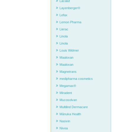
Lacalut
Layenberger®
Lefax
Lemon Pharma
Lierac
Linola
Linola
Louis Widmer
Maaloxan
Maaloxan
Magnetrans
medipharma cosmetics
Megamax®
Miradent
Mucosolvan
Multilind Dermacare
Mānuka Health
Nasivin
Nivea