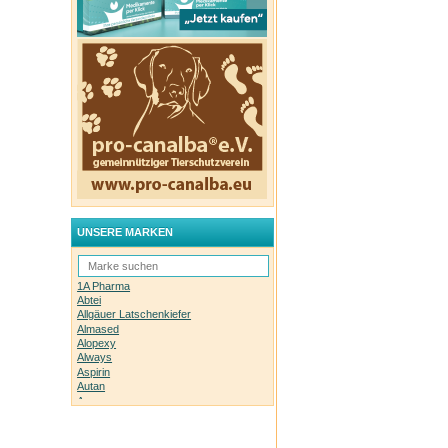
UNSERE MARKEN
1A Pharma
Abtei
Allgäuer Latschenkiefer
Almased
Alopexy
Always
Aspirin
Autan
Avene
Bachblüten-Orginal
Bepanthen
Basica