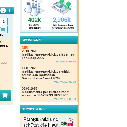
ils
Details
Details
NEWSTICKER
n -
Optilegra Augentropfen bei
Allegra für Kinder –
Alle
fen &
Heuschnupfen - Schnelle
Schmelztabletten bei
Alle
NEU!!
Hilfe
Allergien mit
perf
20.04.2026
Erdbeergeschmack
Schnelle Hilfe** bei
+ Gr
+ Gratis Lanyard
medikamente-per-klick.de ist erneut
Heuschnupfen-Symptomen an
**Nu
**Nur solange der Vorrat
Top Shop 2026
den Augen
reich
reicht!!**
Hier weiterlesen
GmbH
A. Nattermann & Cie GmbH
A. N
A. Nattermann & Cie GmbH
Einheit:
5 ml Augentropfen
Einhe
Einheit:
20 Stk Schmelztabletten
17.09.2025
PZN
:
19759331
PZN
PZN
:
18878884
medikamente-per-klick.de erhält
erneut den Deutschen
Gesundheits-Award 2025
Hier weiterlesen
(15)
(0)
05.08.2025
1
1
1
medikamente-per-klick.de zählt
VK
:
VK
:
VK
:
15,97 €*
14,99 €*
40%
40%
erneut zu "BAYERNS BEST 50"
Ihr Preis:
9,62 €*
Ihr Preis:
8,95 €*
Ihr 
Hier weiterlesen
SERVICE & INFO