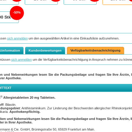
50%
00
Stk
ssen
sich anmelden
um den ausgewählten Artikel in eine Einkaufsliste aufzunehmen.
tinformation
Kundenbewertungen
Verfügbarkeitsbenachrichtigung
 müssen
sich anmelden
um die Verfügbarkeitsbenachrichtigung in Anspruch nehmen zu könne
en und Nebenwirkungen lesen Sie die Packungsbeilage und fragen Sie Ihre Ärztin, I
hrer Apotheke.
HTTEXT
®
a
Allergietabletten 20 mg Tabletten.
off
: Bilastin.
dungsgebiet
: Antihistaminikum. Zur Linderung der Beschwerden allergischer Rhinokonjunkti
ikaria.
Apothekenpflichtig.
iken und Nebenwirkungen lesen Sie die Packungsbeilage und fragen Sie Ihre Ärztin, 
der in Ihrer Apotheke.
termann & Cie. GmbH, Brüningstraße 50, 65929 Frankfurt am Main.