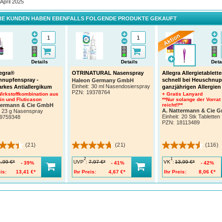
 April 2025
E KUNDEN HABEN EBENFALLS FOLGENDE PRODUKTE GEKAUFT
Details
Details
Deta
egra®
OTRINATURAL Nasenspray
Allegra Allergietablette
nupfenspray -
schnell bei Heuschnup
Haleon Germany GmbH
Einheit:
30 ml Nasendosierspray
arkes Antiallergikum
ganzjährigen Allergien
PZN
:
19378764
Wirkstoffkombination aus
+ Gratis Lanyard
in und Fluticason
**Nur solange der Vorrat
termann & Cie GmbH
reicht!!**
A. Nattermann & Cie 
23 g Nasenspray
Einheit:
20 Stk Tabletten
9759348
PZN
:
18113489
(21)
(21)
(116)
2
1
UVP
:
VK
:
1,99 €*
7,97 €*
13,99 €*
39%
41%
42%
is:
13,41 €*
Ihr Preis:
4,67 €*
Ihr Preis:
8,06 €*