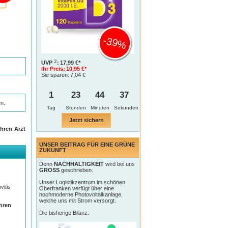
-39%
2
UVP
:
17,99 €*
Ihr Preis:
10,95 €*
Sie sparen:
7,04 €
1
23
44
36
n.
Tag
Jetzt sichern
hren Arzt
UNSER BEITRAG FÜR EINE GRÜNE
ZUKUNFT
Denn
NACHHALTIGKEIT
wird bei uns
GROSS
geschrieben.
Unser Logistikzentrum im schönen
vitis
Oberfranken verfügt über eine
hochmoderne Photovoltaikanlage,
welche uns mit Strom versorgt.
Ihren
Die bisherige Bilanz: