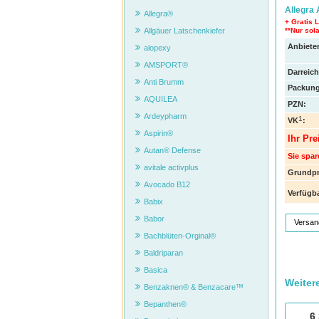
Allegra 
Allegra®
+ Gratis 
**Nur sola
Allgäuer Latschenkiefer
Anbieter
alopexy
AMSPORT®
Darreic
Anti Brumm
Packung
AQUILEA
PZN
:
Ardeypharm
1
VK
:
Aspirin®
Ihr Pre
Autan® Defense
Sie spar
avitale activplus
Grundpr
Avocado B12
Verfügba
Babix
Babor
Versan
Bachblüten-Orginal®
Baldriparan
Basica
Weiter
Benzaknen® & Benzacare™
Bepanthen®
6