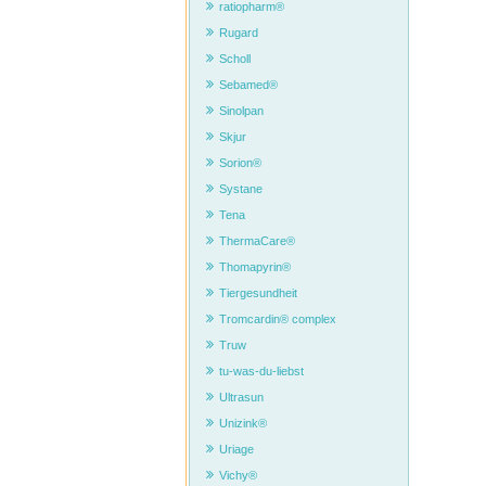
ratiopharm®
Rugard
Scholl
Sebamed®
Sinolpan
Skjur
Sorion®
Systane
Tena
ThermaCare®
Thomapyrin®
Tiergesundheit
Tromcardin® complex
Truw
tu-was-du-liebst
Ultrasun
Unizink®
Uriage
Vichy®