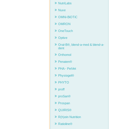
NutriLabs
Nuxe
OMNi-BiOTiC
OMRON
OneTouch
Optive
Oral-B®, blend-a-med & blend-a-
dent
Orthomol
Penaten®
PHA - PetVet
Physiogel®
PHYTO
proff
proSan®
Prospan
QUIRIS®
R(h)ein Nutrition
Ratioline®