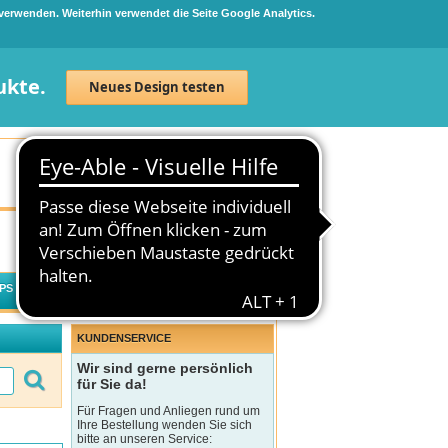
 verwenden. Weiterhin verwendet die Seite Google Analytics.
ukte.
Neues Design testen
Neuanmeldung
Anmelden
0
Artikel
0,00 €
PS
WECHSELWIRKUNGSCHECK
KUNDENSERVICE
Wir sind gerne persönlich
für Sie da!
Für Fragen und Anliegen rund um
Ihre Bestellung wenden Sie sich
bitte an unseren Service: