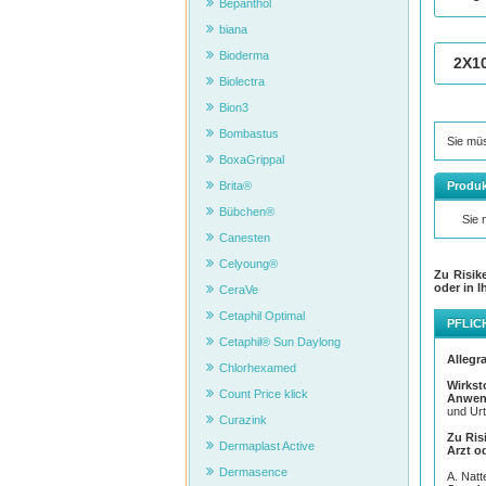
Bepanthol
biana
Bioderma
2X1
Biolectra
Bion3
Bombastus
Sie mü
BoxaGrippal
Produk
Brita®
Bübchen®
Sie
Canesten
Celyoung®
Zu Risik
oder in I
CeraVe
Cetaphil Optimal
PFLIC
Cetaphil® Sun Daylong
Allegr
Chlorhexamed
Wirkst
Count Price klick
Anwen
und Urt
Curazink
Zu Ris
Dermaplast Active
Arzt o
Dermasence
A. Nat