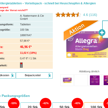
Allergietabletten – Vorteilspack - schnell bei Heuschnupfen & Allergien
Lanyard
nge der Vorrat reicht!!**
4.6
(116)
:
A. Nattermann & Cie
GmbH
hungsform:
Tabletten
sgröße:
100
Stk
18887647
57,98 €*
is:
46,96 €*
en:
11,02 €
(
19%
)
eis:
0,47 €* / 1 Stk
rkeit:
Abbildung ähnlich
dkosten
Beipackzettel
e Packungsgrößen
59%
42%
40%
Stk
20
Stk
50
Stk
100
Stk