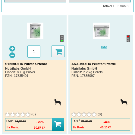
Artikel 1 - 3 von 3
Info
SYNBIOTIX Pulver f.Pferde
AKA-BIOTIX Pellets f.Pferde
Nutrilabs GmbH
Nutrilabs GmbH
Einheit:
800 g Pulver
Einheit:
2.2 kg Pellets
PZN
:
17835401
PZN
:
17835097
(0)
(0)
2
2
UVP
:
UVP
:
68,76 €*
71,90 €*
26%
44%
Ihr Preis:
50,87 €*
Ihr Preis:
40,10 €*