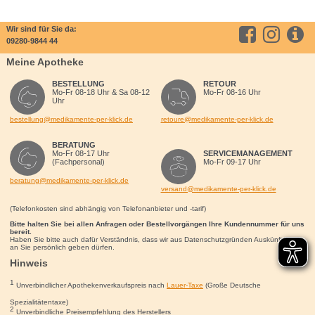
Wir sind für Sie da:
09280-9844 44
Meine Apotheke
BESTELLUNG
RETOUR
Mo-Fr 08-18 Uhr & Sa 08-12
Mo-Fr 08-16 Uhr
Uhr
bestellung@medikamente-per-klick.de
retoure@medikamente-per-klick.de
BERATUNG
Mo-Fr 08-17 Uhr
SERVICEMANAGEMENT
(Fachpersonal)
Mo-Fr 09-17 Uhr
beratung@medikamente-per-klick.de
versand@medikamente-per-klick.de
(Telefonkosten sind abhängig von Telefonanbieter und -tarif)
Bitte halten Sie bei allen Anfragen oder Bestellvorgängen Ihre Kundennummer für uns
bereit.
Haben Sie bitte auch dafür Verständnis, dass wir aus Datenschutzgründen Auskünfte nur
an Sie persönlich geben dürfen.
Hinweis
1
Unverbindlicher Apothekenverkaufspreis nach
Lauer-Taxe
(Große Deutsche
Spezialitätentaxe)
2
Unverbindliche Preisempfehlung des Herstellers