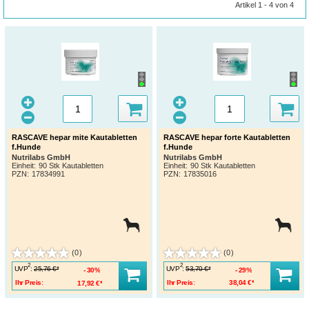
Artikel 1 - 4 von 4
RASCAVE hepar mite Kautabletten
RASCAVE hepar forte Kautabletten
f.Hunde
f.Hunde
Nutrilabs GmbH
Nutrilabs GmbH
Einheit:
90 Stk Kautabletten
Einheit:
90 Stk Kautabletten
PZN
:
17834991
PZN
:
17835016
(0)
(0)
2
2
UVP
:
UVP
:
25,76 €*
53,70 €*
30%
29%
Ihr Preis:
17,92 €*
Ihr Preis:
38,04 €*