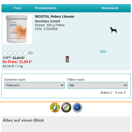
Foto
Produktdaten
Warenkorb
IROSTOL Pellets f.Hunde
Nutrilabs GmbH
Einheit:
500 g Pellets
PZN
:
17834956
Info
(0)
2
UVP
:
51,94 €*
Ihr Preis:
31,59 €*
63,18 €* / 1 kg
Sortieren nach:
Filtern nach:
Artikel 1 - 4 von 4
Alles auf einen Blick