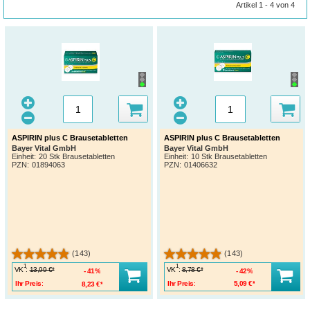
Artikel 1 - 4 von 4
ASPIRIN plus C Brausetabletten
ASPIRIN plus C Brausetabletten
Bayer Vital GmbH
Bayer Vital GmbH
Einheit:
20 Stk Brausetabletten
Einheit:
10 Stk Brausetabletten
PZN
:
01894063
PZN
:
01406632
(143)
(143)
1
1
VK
:
VK
:
13,99 €*
8,78 €*
41%
42%
Ihr Preis:
8,23 €*
Ihr Preis:
5,09 €*