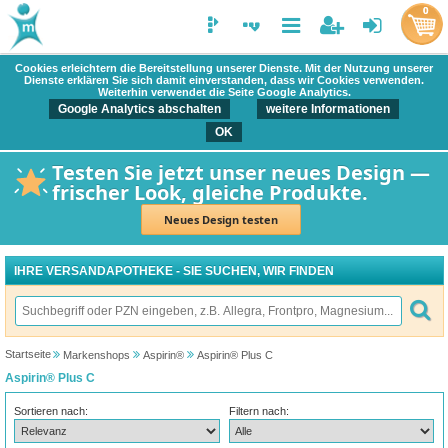
0
Cookies erleichtern die Bereitstellung unserer Dienste. Mit der Nutzung unserer
Dienste erklären Sie sich damit einverstanden, dass wir Cookies verwenden.
Weiterhin verwendet die Seite Google Analytics.
Google Analytics abschalten
weitere Informationen
OK
Testen Sie jetzt unser neues Design —
frischer Look, gleiche Produkte.
Neues Design testen
IHRE VERSANDAPOTHEKE - SIE SUCHEN, WIR FINDEN
Startseite
Markenshops
Aspirin®
Aspirin® Plus C
Aspirin® Plus C
Sortieren nach:
Filtern nach: