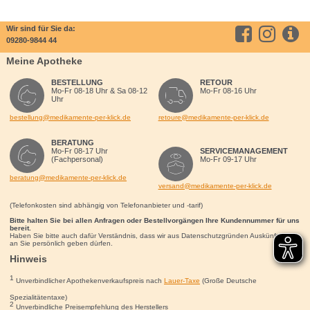
Wir sind für Sie da:
09280-9844 44
Meine Apotheke
BESTELLUNG
RETOUR
Mo-Fr 08-18 Uhr & Sa 08-12
Mo-Fr 08-16 Uhr
Uhr
bestellung@medikamente-per-klick.de
retoure@medikamente-per-klick.de
BERATUNG
Mo-Fr 08-17 Uhr
SERVICEMANAGEMENT
(Fachpersonal)
Mo-Fr 09-17 Uhr
beratung@medikamente-per-klick.de
versand@medikamente-per-klick.de
(Telefonkosten sind abhängig von Telefonanbieter und -tarif)
Bitte halten Sie bei allen Anfragen oder Bestellvorgängen Ihre Kundennummer für uns
bereit.
Haben Sie bitte auch dafür Verständnis, dass wir aus Datenschutzgründen Auskünfte nur
an Sie persönlich geben dürfen.
Hinweis
1
Unverbindlicher Apothekenverkaufspreis nach
Lauer-Taxe
(Große Deutsche
Spezialitätentaxe)
2
Unverbindliche Preisempfehlung des Herstellers