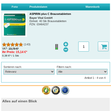
Foto
Produktdaten
Warenkorb
ASPIRIN plus C Brausetabletten
Bayer Vital GmbH
Einheit:
40 Stk Brausetabletten
PZN
:
03464237
(143)
1
VK
:
23,79 €*
Ihr Preis:
15,14 €*
0,38 €* / 1 Stk
Sortieren nach:
Filtern nach:
Artikel 1 - 4 von 4
Alles auf einen Blick