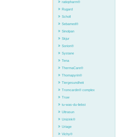
ratiopharm®
Rugard
Scholl
Sebamed®
Sinolpan
Skjur
Sorion®
Systane
Tena
ThermaCare®
Thomapyrin®
Tiergesundheit
Tromcardin® complex
Truw
tu-was-du-liebst
Ultrasun
Unizink®
Uriage
Vichy®