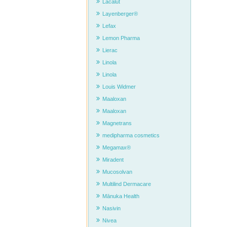
Lacalut
Layenberger®
Lefax
Lemon Pharma
Lierac
Linola
Linola
Louis Widmer
Maaloxan
Maaloxan
Magnetrans
medipharma cosmetics
Megamax®
Miradent
Mucosolvan
Multilind Dermacare
Mānuka Health
Nasivin
Nivea