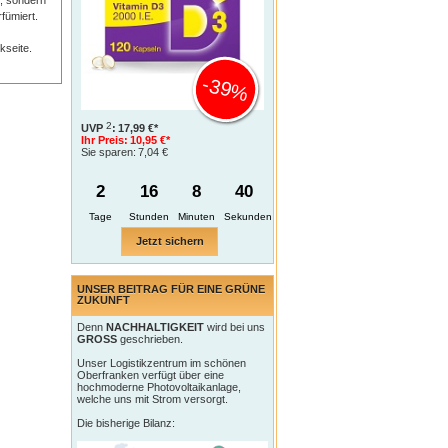
t, sondern
fümiert.
kseite.
-39%
2
UVP
:
17,99 €*
Ihr Preis:
10,95 €*
Sie sparen:
7,04 €
2
16
8
39
Tage
Jetzt sichern
UNSER BEITRAG FÜR EINE GRÜNE
ZUKUNFT
Denn
NACHHALTIGKEIT
wird bei uns
GROSS
geschrieben.
Unser Logistikzentrum im schönen
Oberfranken verfügt über eine
hochmoderne Photovoltaikanlage,
welche uns mit Strom versorgt.
Die bisherige Bilanz: