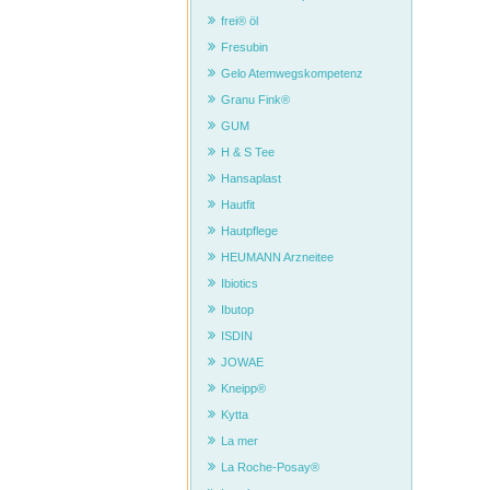
frei® öl
Fresubin
Gelo Atemwegskompetenz
Granu Fink®
GUM
H & S Tee
Hansaplast
Hautfit
Hautpflege
HEUMANN Arzneitee
Ibiotics
Ibutop
ISDIN
JOWAE
Kneipp®
Kytta
La mer
La Roche-Posay®