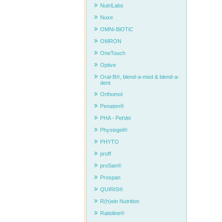
NutriLabs
Nuxe
OMNi-BiOTiC
OMRON
OneTouch
Optive
Oral-B®, blend-a-med & blend-a-
dent
Orthomol
Penaten®
PHA - PetVet
Physiogel®
PHYTO
proff
proSan®
Prospan
QUIRIS®
R(h)ein Nutrition
Ratioline®