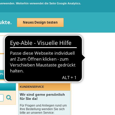
 verwenden. Weiterhin verwendet die Seite Google Analytics.
ukte.
Neues Design testen
Neuanmeldung
Anmelden
0
Artikel
0,00 €
PS
WECHSELWIRKUNGSCHECK
KUNDENSERVICE
Wir sind gerne persönlich
für Sie da!
Für Fragen und Anliegen rund um
Ihre Bestellung wenden Sie sich
bitte an unseren Service: