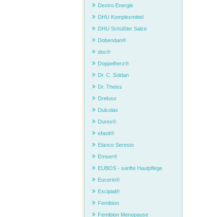
Dextro Energie
DHU Komplexmittel
DHU Schüßler Salze
Dobendan®
doc®
Doppelherz®
Dr. C. Soldan
Dr. Theiss
Dreluso
Dulcolax
Durex®
efasit®
Elanco Seresto
Emser®
EUBOS - sanfte Hautpflege
Eucerin®
Excipial®
Femibion
Femibion Menopause