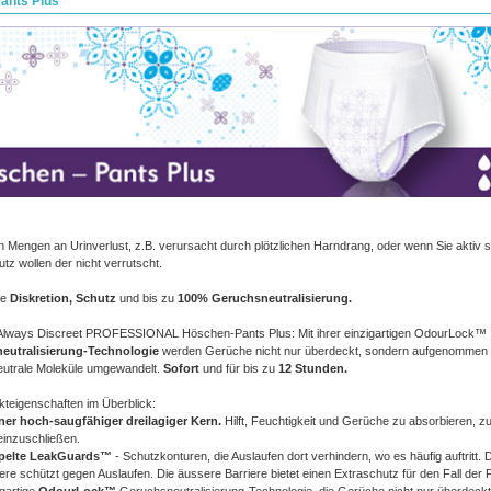
ants Plus
n Mengen an Urinverlust, z.B. verursacht durch plötzlichen Harndrang, oder wenn Sie aktiv 
tz wollen der nicht verrutscht.
ie
Diskretion, Schutz
und bis zu
100% Geruchsneutralisierung.
Always Discreet PROFESSIONAL Höschen-Pants Plus: Mit ihrer einzigartigen OdourLock™
eutralisierung-Technologie
werden Gerüche nicht nur überdeckt, sondern aufgenommen 
utrale Moleküle umgewandelt.
Sofort
und für bis zu
12 Stunden.
kteigenschaften im Überblick:
er hoch-saugfähiger dreilagiger Kern.
Hilft, Feuchtigkeit und Gerüche zu absorbieren, zu
einzuschließen.
pelte LeakGuards™
- Schutzkonturen, die Auslaufen dort verhindern, wo es häufig auftritt. 
iere schützt gegen Auslaufen. Die äussere Barriere bietet einen Extraschutz für den Fall der F