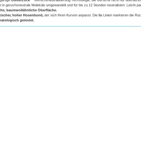
igartige
OdourLock™
Geruchsneutralisierung-Technologie, die Gerüche nicht nur überdeck
rt in geruchsneutrale Moleküle umgewandelt und für bis zu 12 Stunden neutralisiert. Leicht par
he, baumwollähnliche Oberfläche.
tischer, hoher Hosenbund,
der sich Ihren Kurven anpasst. Die lila Linien markieren die Rüc
atologisch getestet.