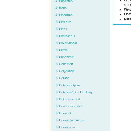
Einz
Bepanthol
sofo
biana
Weic
Elas
Bioderma
Derm
Biolectra
Bion3
Bombastus
BoxaGrippal
Brita®
Bübchen®
Canesten
Celyoung®
CeraVe
Cetaphil Optimal
Cetaphil® Sun Daylong
Chlorhexamed
Count Price klick
Curazink
Dermaplast Active
Dermasence