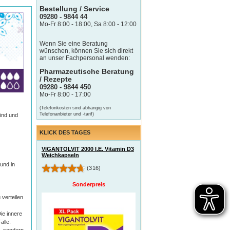
Bestellung / Service
09280 - 9844 44
Mo-Fr 8:00 - 18:00, Sa 8:00 - 12:00
Wenn Sie eine Beratung
wünschen, können Sie sich direkt
an unser Fachpersonal wenden:
Pharmazeutische Beratung
/ Rezepte
09280 - 9844 450
Mo-Fr 8:00 - 17:00
(Telefonkosten sind abhängig von
Telefonanbieter und -tarif)
sind und
KLICK DES TAGES
VIGANTOLVIT 2000 I.E. Vitamin D3
Weichkapseln
und in
(316)
Sonderpreis
 verteilen
Die innere
älle.