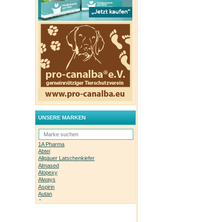
UNSERE MARKEN
1A Pharma
Abtei
Allgäuer Latschenkiefer
Almased
Alopexy
Always
Aspirin
Autan
Avene
Bachblüten-Orginal
Bepanthen