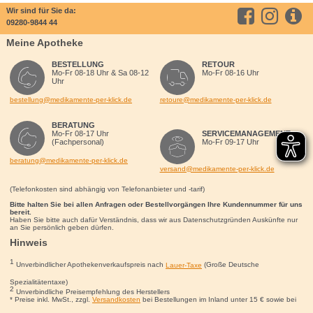
Wir sind für Sie da:
09280-9844 44
Meine Apotheke
BESTELLUNG
RETOUR
Mo-Fr 08-18 Uhr & Sa 08-12
Mo-Fr 08-16 Uhr
Uhr
bestellung@medikamente-per-klick.de
retoure@medikamente-per-klick.de
BERATUNG
Mo-Fr 08-17 Uhr
SERVICEMANAGEMENT
(Fachpersonal)
Mo-Fr 09-17 Uhr
beratung@medikamente-per-klick.de
versand@medikamente-per-klick.de
(Telefonkosten sind abhängig von Telefonanbieter und -tarif)
Bitte halten Sie bei allen Anfragen oder Bestellvorgängen Ihre Kundennummer für uns
bereit.
Haben Sie bitte auch dafür Verständnis, dass wir aus Datenschutzgründen Auskünfte nur
an Sie persönlich geben dürfen.
Hinweis
1
Unverbindlicher Apothekenverkaufspreis nach
Lauer-Taxe
(Große Deutsche
Spezialitätentaxe)
2
Unverbindliche Preisempfehlung des Herstellers
* Preise inkl. MwSt., zzgl.
Versandkosten
bei Bestellungen im Inland unter 15
€
sowie bei