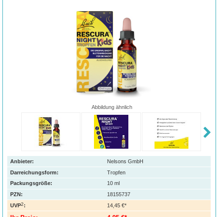
Abbildung ähnlich
Anbieter:
Nelsons GmbH
Darreichungsform:
Tropfen
Packungsgröße:
10
ml
PZN
:
18155737
2
UVP
:
14,45 €*