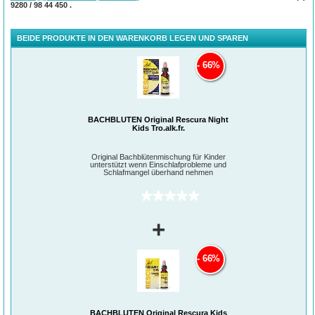
Springkraut), Cherry Plum (Kirschpflaume), Star of Bethlehem (Doldiger
9280 / 98 44 450
.
Milchstern) kombiniert mit der Bachblüte White Chestnut (Weiße Kastanie).
BEIDE PRODUKTE IN DEN WARENKORB LEGEN UND SPAREN
66%
BACHBLÜTEN Original Rescura Night
Kids Tro.alk.fr.
Original Bachblütenmischung für Kinder
unterstützt wenn Einschlafprobleme und
Schlafmangel überhand nehmen
(0)
+
66%
BACHBLÜTEN Original Rescura Kids