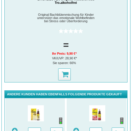
Tro.alkoholfrei
Original Bachblütenmischung für Kinder
unterstützt das emotionale Wohlbefinden
bei Stress oder Überforderung
(0)
=
Ihr Preis:
9,90 €*
VK/UVP:
28,90 €*
Sie sparen:
66%
ANDERE KUNDEN HABEN EBENFALLS FOLGENDE PRODUKTE GEKAUFT