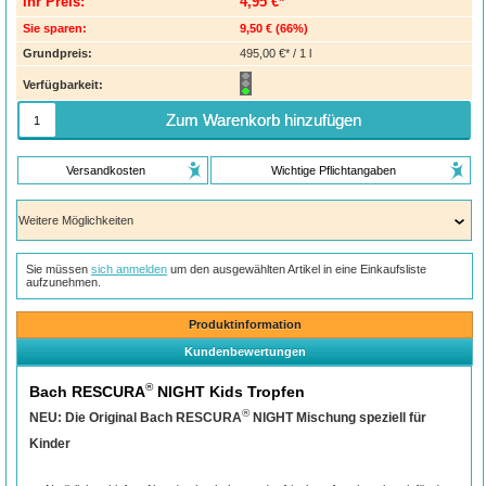
Ihr Preis:
4,95 €*
Sie sparen:
9,50 €
(
66%
)
Grundpreis:
495,00 €* / 1 l
Verfügbarkeit:
Zum Warenkorb hinzufügen
Versandkosten
Wichtige Pflichtangaben
Sie müssen
sich anmelden
um den ausgewählten Artikel in eine Einkaufsliste
aufzunehmen.
Produktinformation
Kundenbewertungen
®
Bach RESCURA
NIGHT Kids Tropfen
®
NEU: Die Original Bach RESCURA
NIGHT Mischung speziell für
Kinder