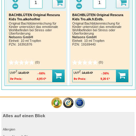
BACHBLÜTEN Original Rescura
BACHBLÜTEN Original Rescura
Kids Tro.alkoholfrei
Kids Tro.alk.fr.Erdb.
Original Bachblütenmischung für
Original Bachblütenmischung für
Kinder unterstützt das emotionale
Kinder unterstützt das emotionale
Wohlbefinden bei Stress oder
Wohlbefinden bei Stress oder
Überforderung
Überforderung
Nelsons GmbH
Nelsons GmbH
Einheit:
10 ml Tropfen
Einheit:
10 ml Tropfen
PZN
:
16391876
PZN
:
19169440
(0)
(0)
2
2
UVP
:
UVP
:
14,45 €*
14,45 €*
66%
36%
Ihr Preis:
4,95 €*
Ihr Preis:
9,20 €*
Alles auf einen Blick
Allergien