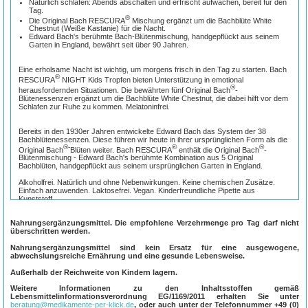
Natürlich schlafen: Abends abschalten und erfrischt aufwachen, bereit für den
Tag.
®
Die Original Bach RESCURA
Mischung ergänzt um die Bachblüte White
Chestnut (Weiße Kastanie) für die Nacht.
Edward Bach's berühmte Bach-Blütenmischung, handgepflückt aus seinem
Garten in England, bewährt seit über 90 Jahren.
Eine erholsame Nacht ist wichtig, um morgens frisch in den Tag zu starten. Bach
®
RESCURA
NIGHT Kids Tropfen bieten Unterstützung in emotional
®
herausfordernden Situationen. Die bewährten fünf Original Bach
-
Blütenessenzen ergänzt um die Bachblüte White Chestnut, die dabei hilft vor dem
Schlafen zur Ruhe zu kommen. Melatoninfrei.
Bereits in den 1930er Jahren entwickelte Edward Bach das System der 38
Bachblütenessenzen. Diese führen wir heute in ihrer ursprünglichen Form als die
®-
®
®
Original Bach
Blüten weiter. Bach RESCURA
enthält die Original Bach
-
Blütenmischung - Edward Bach's berühmte Kombination aus 5 Original
Bachblüten, handgepflückt aus seinem ursprünglichen Garten in England.
Alkoholfrei. Natürlich und ohne Nebenwirkungen. Keine chemischen Zusätze.
Einfach anzuwenden. Laktosefrei. Vegan. Kinderfreundliche Pipette aus
Kunststoff.
Anwendung:
Nahrungsergänzungsmittel. Die empfohlene Verzehrmenge pro Tag darf nicht
überschritten werden.
Vor dem Schlafengehen 4 Tropfen in das Lieblingsgetränk Ihres Kindes geben
und schluckweise trinken lassen oder direkt auf die Zunge geben. Bei Bedarf
Nahrungsergänzungsmittel sind kein Ersatz für eine ausgewogene,
wiederholen.
abwechslungsreiche Ernährung und eine gesunde Lebensweise.
Inhalt:
Außerhalb der Reichweite von Kindern lagern.
®
®
Die Bach RESCURA
NIGHT Kids Tropfen enthalten die Original Bach
-
Weitere Informationen zu den Inhaltsstoffen gemäß
Blütenmischung bestehend aus den 5 Bachblüten Rock Rose (Gelbes
Lebensmittelinformationsverordnung EG/1169/2011 erhalten Sie unter
Sonnenröschen), Clematis (Weiße Waldrebe), Impatiens (Drüsentragendes
beratung@medikamente-per-klick.de
, oder auch unter der Telefonnummer
+49 (0)