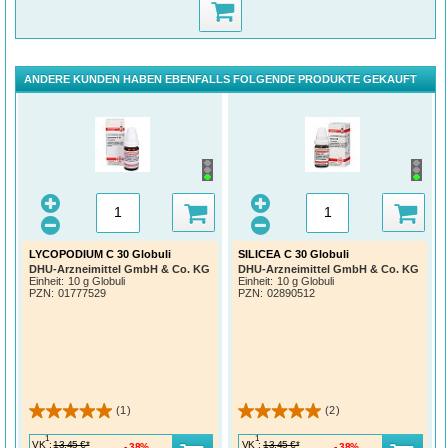
ANDERE KUNDEN HABEN EBENFALLS FOLGENDE PRODUKTE GEKAUFT
LYCOPODIUM C 30 Globuli
SILICEA C 30 Globuli
DHU-Arzneimittel GmbH & Co. KG
DHU-Arzneimittel GmbH & Co. KG
Einheit:
10 g Globuli
Einheit:
10 g Globuli
PZN
:
01777529
PZN
:
02890512
(1)
(2)
1
1
VK
:
VK
:
13,45 €*
13,45 €*
38%
38%