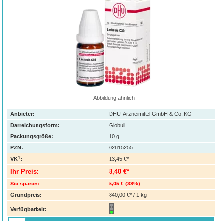
Abbildung ähnlich
Anbieter:
DHU-Arzneimittel GmbH & Co. KG
Darreichungsform:
Globuli
Packungsgröße:
10
g
PZN
:
02815255
1
VK
:
13,45 €*
Ihr Preis:
8,40 €*
Sie sparen:
5,05 €
(
38%
)
Grundpreis:
840,00 €* / 1 kg
Verfügbarkeit: