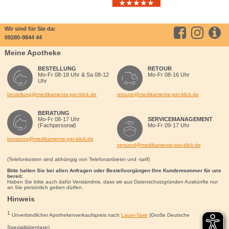
Wir sind für Sie da:
09280-9844 44
Meine Apotheke
BESTELLUNG
RETOUR
Mo-Fr 08-18 Uhr & Sa 08-12
Mo-Fr 08-16 Uhr
Uhr
bestellung@medikamente-per-klick.de
retoure@medikamente-per-klick.de
BERATUNG
Mo-Fr 08-17 Uhr
SERVICEMANAGEMENT
(Fachpersonal)
Mo-Fr 09-17 Uhr
beratung@medikamente-per-klick.de
versand@medikamente-per-klick.de
(Telefonkosten sind abhängig von Telefonanbieter und -tarif)
Bitte halten Sie bei allen Anfragen oder Bestellvorgängen Ihre Kundennummer für uns
bereit.
Haben Sie bitte auch dafür Verständnis, dass wir aus Datenschutzgründen Auskünfte nur
an Sie persönlich geben dürfen.
Hinweis
1
Unverbindlicher Apothekenverkaufspreis nach
Lauer-Taxe
(Große Deutsche
Spezialitätentaxe)