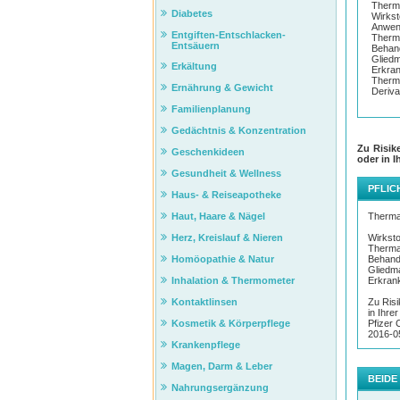
Therm
Diabetes
Wirkst
Anwen
Entgiften-Entschlacken-
Therm
Entsäuern
Behand
Gliedm
Erkältung
Erkra
Therma
Ernährung & Gewicht
Deriva
Familienplanung
Gedächtnis & Konzentration
Zu Risik
Geschenkideen
oder in I
Gesundheit & Wellness
PFLIC
Haus- & Reiseapotheke
Therma
Haut, Haare & Nägel
Wirksto
Herz, Kreislauf & Nieren
Therma
Behand
Homöopathie & Natur
Gliedma
Erkran
Inhalation & Thermometer
Zu Risi
Kontaktlinsen
in Ihre
Pfizer 
Kosmetik & Körperpflege
2016-0
Krankenpflege
Magen, Darm & Leber
BEIDE
Nahrungsergänzung