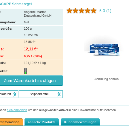
CARE Schmerzgel
5.0
(1)
:
Angelini Pharma
Deutschland GmbH
hungsform:
Gel
sgröße:
100
g
10122626
18,86 €*
is:
12,11 €*
en:
6,75 €
(
36%
)
eis:
121,10 €* / 1 kg
rkeit:
Abbildung ähnlich
Zum Warenkorb hinzufügen
dkosten
Beipackzettel
ssen
sich anmelden
um den ausgewählten Artikel in eine Einkaufsliste aufzunehmen.
tinformation
ähnliche Produkte
Kundenbewertungen