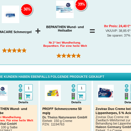
39%
36%
Ihr Preis:
24,40 €*
BEPANTHEN Wund- und
+
=
Heilsalbe
VK/UVP:
38,85 €*
ACARE Schmerzgel
Sie sparen:
37%
Nr.1* bei Wundheilung.
Bepanthen. Für eine heile Welt
(1)
(747)
E KUNDEN HABEN EBENFALLS FOLGENDE PRODUKTE GEKAUFT
Details
Details
Deta
THEN Wund- und
PROFF Schmerzcreme 50
Zovirax Duo Creme bei
lbe
mg/g
Lippenherpes, 5 % Acic
Zovirax Duo Creme mit
ei Wundheilung.
Dr. Theiss Naturwaren GmbH
Zweifach-Wirkformel zur
en. Für eine heile Welt
Einheit:
150 g Creme
Behandlung bei Lippenhe
Vital GmbH
PZN
:
11194763
Haleon Germany Gmb
100 g Salbe
Einheit:
2 g Creme
1578847