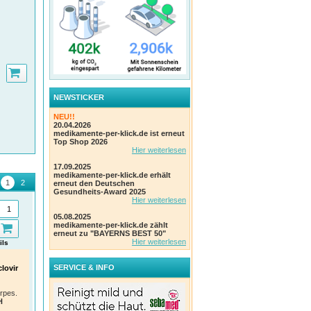
NEWSTICKER
NEU!!
20.04.2026
medikamente-per-klick.de ist erneut
Top Shop 2026
Hier weiterlesen
17.09.2025
medikamente-per-klick.de erhält
erneut den Deutschen
Gesundheits-Award 2025
Hier weiterlesen
05.08.2025
medikamente-per-klick.de zählt
erneut zu "BAYERNS BEST 50"
Hier weiterlesen
ils
Details
Details
Thomapyrin CLASSIC -
Doc Ibuprofen Schmerzgel
Syno
SERVICE & INFO
lovir
Schmerztabletten gegen
100g - Besser Ibu. Aus der
Para
Kopfschmerzen
Tube.
mit 
Schm
Wirkt nach 15 Minuten dank
Direkt auf den Schmerz. Zieht
rpes.
rat
medizinischem Coffein
schnell ein ohne Flecken.
H
Einhe
A. Nattermann & Cie GmbH
HERMES Arzneimittel GmbH
PZN