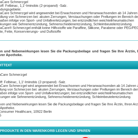
aCare Schmerzgel
off: Felbinac, 1,1'-Iminobis (2-propanol) -Salz.
dungsgebiete:
aCare Schmerzgel wird angewendet bei Erwachsenen und Heranwachsenden ab 14 Jahren
lung von Schmerzen bei: akuten Zerrungen, Verstauchungen oder Prellungen im Bereich de
aßen infolge von Sport- und Unfallverletzungen; bei entzündlichen weichteilrheumatischen
nkungen wie Sehnenentzündung, Sehnenscheidenentzündung, Schleimbeutelentzündung.
Care® Schmerzgel enthält keine Hilfsstoffe wie Paraffine, Silikone, Parabene oder PEG/PE
te, Fette, Konservierungs- und Duftstoffe
en und Nebenwirkungen lesen Sie die Packungsbeilage und fragen Sie Ihre Ärztin, I
hrer Apotheke.
HTTEXT
Care Schmerzgel
ff: Felbinac, 1,1'-Iminobis (2-propanol) -Salz.
Care Schmerzgel wird angewendet bei Erwachsenen und Heranwachsenden ab 14 Jahren 
lung von Schmerzen bei: akuten Zerrungen, Verstauchungen oder Prellungen im Bereich der
ßen infolge von Sport- und Unfallverletzungen; bei entzündlichen weichteilrheumatischen
kungen wie Sehnenentzündung, Sehnenscheidenentzündung, Schleimbeutelentzündung.
ken und Nebenwirkungen lesen Sie die Packungsbeilage und fragen Sie Ihre Ärztin, Ihren Arz
r Apotheke.
Consumer Healthcare, 10922 Berlin
5
 PRODUKTE IN DEN WARENKORB LEGEN UND SPAREN