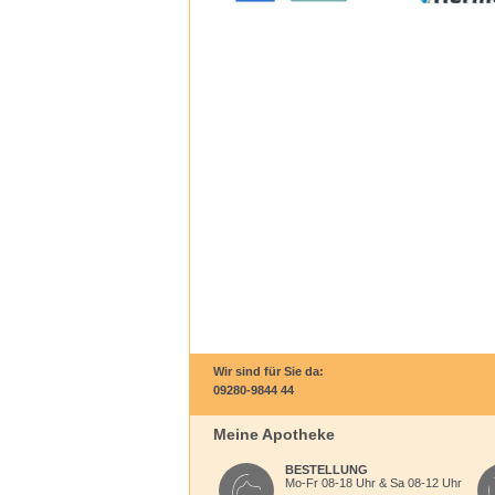
Wir sind für Sie da:
09280-9844 44
Meine Apotheke
BESTELLUNG
Mo-Fr 08-18 Uhr & Sa 08-12 Uhr