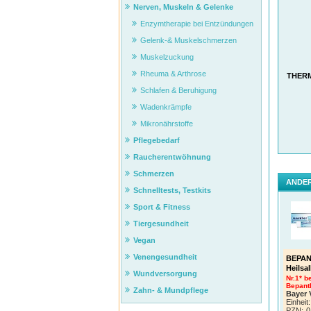
Nerven, Muskeln & Gelenke
Enzymtherapie bei Entzündungen
Gelenk-& Muskelschmerzen
Muskelzuckung
Rheuma & Arthrose
THERM
Schlafen & Beruhigung
Wadenkrämpfe
Mikronährstoffe
Pflegebedarf
Raucherentwöhnung
Schmerzen
ANDER
Schnelltests, Testkits
Sport & Fitness
Tiergesundheit
Vegan
Venengesundheit
BEPAN
Heilsa
Wundversorgung
Nr.1* b
Bepanth
Zahn- & Mundpflege
Bayer 
Einheit:
PZN
:
0