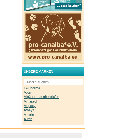
UNSERE MARKEN
1A Pharma
Abtei
Allgäuer Latschenkiefer
Almased
Alopexy
Always
Aspirin
Autan
Avene
Bachblüten-Orginal
Bepanthen
Basica