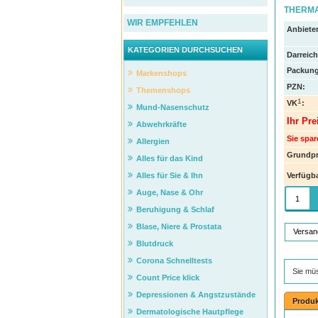
THERMA
WIR EMPFEHLEN
Anbieter
KATEGORIEN DURCHSUCHEN
Darreic
Packung
Markenshops
PZN
:
Themenshops
1
VK
:
Mund-Nasenschutz
Ihr Pre
Abwehrkräfte
Sie spar
Allergien
Grundpr
Alles für das Kind
Verfügba
Alles für Sie & Ihn
Auge, Nase & Ohr
Beruhigung & Schlaf
Blase, Niere & Prostata
Versan
Blutdruck
Corona Schnelltests
Sie mü
Count Price klick
Depressionen & Angstzustände
Produk
Dermatologische Hautpflege