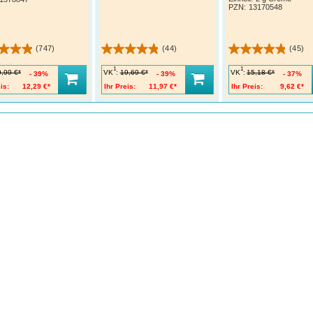
PZN
:
13170548
(747)
(44)
(45)
1
1
VK
:
VK
:
9,99 €*
19,69 €*
15,18 €*
39%
39%
37%
is:
12,29 €*
Ihr Preis:
11,97 €*
Ihr Preis:
9,62 €*