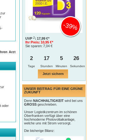
 zur
r
-39%
G-
2
UVP
:
17,99 €*
Ihr Preis:
10,95 €*
Sie sparen:
7,04 €
hren Arzt
2
17
5
25
Tage
Jetzt sichern
zur
UNSER BEITRAG FÜR EINE GRÜNE
ZUKUNFT
Denn
NACHHALTIGKEIT
wird bei uns
GROSS
geschrieben.
t oder
Unser Logistikzentrum im schönen
Oberfranken verfügt über eine
hochmoderne Photovoltaikanlage,
welche uns mit Strom versorgt.
Die bisherige Bilanz: