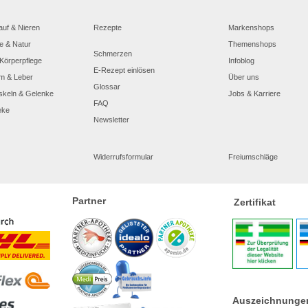
auf & Nieren
Rezepte
Markenshops
e & Natur
Themenshops
Schmerzen
Körperpflege
Infoblog
E-Rezept einlösen
m & Leber
Über uns
Glossar
skeln & Gelenke
Jobs & Karriere
FAQ
eke
Newsletter
Widerrufsformular
Freiumschläge
Partner
Zertifikat
Auszeichnunge