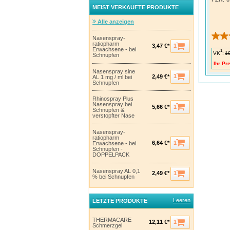
MEIST VERKAUFTE PRODUKTE
Alle anzeigen
Nasenspray-
ratiopharm
1
3,47 €*
Erwachsene - bei
1
VK
:
1
Schnupfen
Ihr Pre
Nasenspray sine
1
2,49 €*
AL 1 mg / ml bei
Schnupfen
Rhinospray Plus
Nasenspray bei
1
5,66 €*
Schnupfen &
verstopfter Nase
Nasenspray-
ratiopharm
1
6,64 €*
Erwachsene - bei
Schnupfen -
DOPPELPACK
Nasenspray AL 0,1
1
2,49 €*
% bei Schnupfen
Leeren
LETZTE PRODUKTE
THERMACARE
1
12,11 €*
Schmerzgel