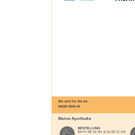
Wir sind für Sie da:
09280-9844 44
Meine Apotheke
BESTELLUNG
Mo-Fr 08-18 Uhr & Sa 08-12 Uhr