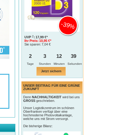
-39%
2
UVP
:
17,99 €*
Ihr Preis:
10,95 €*
Sie sparen:
7,04 €
2
3
12
38
Tage
Jetzt sichern
UNSER BEITRAG FÜR EINE GRÜNE
ZUKUNFT
Denn
NACHHALTIGKEIT
wird bei uns
GROSS
geschrieben.
Unser Logistikzentrum im schönen
Oberfranken verfügt über eine
hochmoderne Photovoltaikanlage,
welche uns mit Strom versorgt.
HYLO
Die bisherige Bilanz:
kosen,
tung