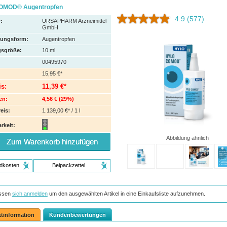
OMOD® Augentropfen
4.9
(577)
:
URSAPHARM Arzneimittel
GmbH
hungsform:
Augentropfen
sgröße:
10
ml
00495970
15,95 €*
is:
11,39 €*
en:
4,56 €
(
29%
)
eis:
1.139,00 €* / 1 l
rkeit:
Abbildung ähnlich
Zum Warenkorb hinzufügen
dkosten
Beipackzettel
ssen
sich anmelden
um den ausgewählten Artikel in eine Einkaufsliste aufzunehmen.
tinformation
Kundenbewertungen