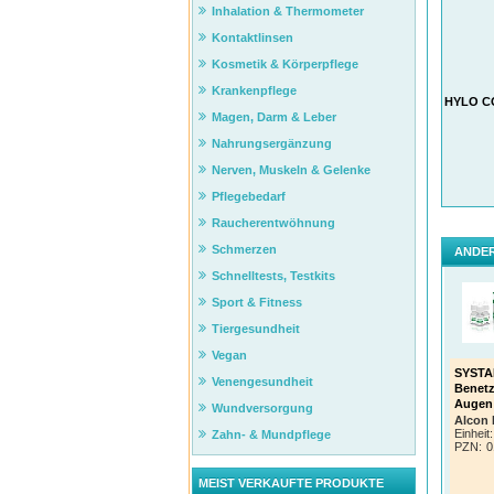
Inhalation & Thermometer
der em
Kontaktlinsen
Die Tr
Schädi
Kosmetik & Körperpflege
Fremdk
Konser
Krankenpflege
Eingri
HYLO C
Magen, Darm & Leber
Prakt
Nahrungsergänzung
Zum Sc
Keimen
Nerven, Muskeln & Gelenke
Unvert
werde
Pflegebedarf
versch
Raucherentwöhnung
Zusätz
Ein Fl
Schmerzen
ANDER
* INSIG
Schnelltests, Testkits
indiv. 
Sport & Fitness
Schri
Tiergesundheit
Vegan
SYSTAN
Venengesundheit
Benetz
Augen
Wundversorgung
Alcon
Einheit:
Zahn- & Mundpflege
PZN
:
0
Vor 
Schu
MEIST VERKAUFTE PRODUKTE