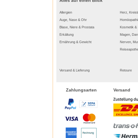
Alles auf einen Blick
übersc
Augent
Allergien
Herz, Kreisl
Die H
Schwer
Auge, Nase & Ohr
Homöopathi
starke
einhe
Blase, Niere & Prostata
Kosmetik & 
Bildque
Erkältung
Magen, Dar
iStockp
Ernährung & Gewicht
Nerven, Mu
Reiseapoth
Versand & Lieferung
Retoure
Versand
Zahlungsarten