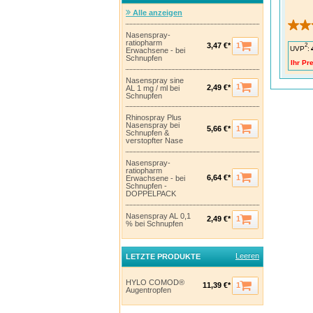
Alle anzeigen
Schri
Nasenspray-
ratiopharm
2
1
3,47 €*
UVP
:
Erwachsene - bei
Schnupfen
Ihr Pre
Nasenspray sine
1
2,49 €*
AL 1 mg / ml bei
Schnupfen
Rhinospray Plus
Nasenspray bei
1
5,66 €*
Schnupfen &
verstopfter Nase
Nasenspray-
ratiopharm
1
6,64 €*
Erwachsene - bei
Schnupfen -
DOPPELPACK
DIG
Nasenspray AL 0,1
Wen
1
2,49 €*
% bei Schnupfen
juck
man 
Auge
unz
Leeren
LETZTE PRODUKTE
Aug
lieg
leid
HYLO COMOD®
Pati
1
11,39 €*
Augentropfen
aufs
tro
vers