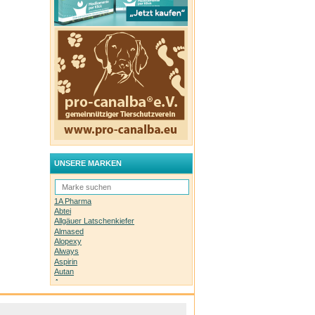
fen
kt
ung
uellen
opfen
UNSERE MARKEN
opfen
llte in
,
1A Pharma
Abtei
Allgäuer Latschenkiefer
Almased
chen
Alopexy
Always
ten
Aspirin
nen Sie
Tag
Autan
Avene
Bachblüten-Orginal
 und
Bepanthen
r
Basica