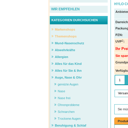
HYLO C
WIR EMPFEHLEN
Anbieter
KATEGORIEN DURCHSUCHEN
Darreic
Packung
Markenshops
PZN
:
Themenshops
2
UVP
:
Mund-Nasenschutz
Ihr Pre
Abwehrkräfte
Sie spar
Allergien
Grundpr
Alles für das Kind
Verfügba
Alles für Sie & Ihn
Auge, Nase & Ohr
gereizte Augen
Nase
Versan
Nase frei
Ohrenprobleme
Sie mü
Schnarchen
Trockene Augen
Produk
Beruhigung & Schlaf