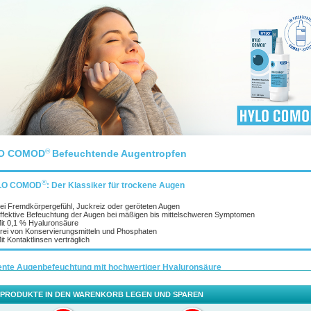
®
O COMOD
Befeuchtende Augentropfen
®
LO COMOD
: Der Klassiker für trockene Augen
ei Fremdkörpergefühl, Juckreiz oder geröteten Augen
ffektive Befeuchtung der Augen bei mäßigen bis mittelschweren Symptomen
it 0,1 % Hyaluronsäure
rei von Konservierungsmitteln und Phosphaten
it Kontaktlinsen verträglich
iente Augenbefeuchtung mit hochwertiger Hyaluronsäure
®
 COMOD
bietet langanhaltende und effiziente Hilfe bei trockenen Augen. Die befeuchtende
g und besonders gute Verträglichkeit der Augentropfen haben sich millionenfach bewährt: 
 PRODUKTE IN DEN WARENKORB LEGEN UND SPAREN
®
OD
ist das meistangewendete Augenbefeuchtungsmittel in Deutschland.* Dank der hochvis
®
ettigen Hyaluronsäure ermöglichen HYLO COMOD
Augentropfen eine verbesserte Befeuch