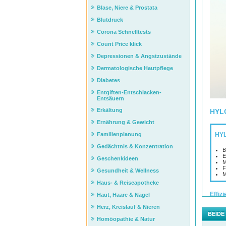
Blase, Niere & Prostata
Blutdruck
Corona Schnelltests
Count Price klick
Depressionen & Angstzustände
Dermatologische Hautpflege
Diabetes
Entgiften-Entschlacken-
Entsäuern
Erkältung
HYL
Ernährung & Gewicht
Familienplanung
HY
Gedächtnis & Konzentration
B
E
Geschenkideen
M
F
Gesundheit & Wellness
M
Haus- & Reiseapotheke
Effiz
Haut, Haare & Nägel
HYLO
Herz, Kreislauf & Nieren
Wirkun
BEIDE
COM
Homöopathie & Natur
langk