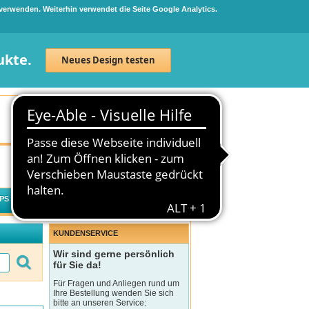
 verwenden. Weiterhin verwendet die Seite Google Analytics.
ukte.
Neues Design testen
Neuanmeldung
Anmelden
0
Artikel
0,00 €
PS
WECHSELWIRKUNGSCHECK
KUNDENSERVICE
Wir sind gerne persönlich
für Sie da!
Für Fragen und Anliegen rund um
Ihre Bestellung wenden Sie sich
bitte an unseren Service: