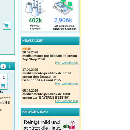
gen.
ohne
n
enden
NEWSTICKER
och
lie
NEU!!
20.04.2026
medikamente-per-klick.de ist erneut
Top Shop 2026
 aus.
Hier weiterlesen
17.09.2025
l %
medikamente-per-klick.de erhält
erneut den Deutschen
Gesundheits-Award 2025
Hier weiterlesen
05.08.2025
ils
Details
Details
medikamente-per-klick.de zählt
erneut zu "BAYERNS BEST 50"
ropfen
Voltaren Schmerzgel forte
HYLO DUAL INTENSE®
Iber
Hier weiterlesen
23,2 mg/g Gel mit Diclofenac
Augentropfen
Lind
GmbH &
Bes
Bei akuten Rückenschmerzen,
bei chronisch trockenen Augen
fen
Muskelschmerzen und
mit entzündlicher Symptomatik
Rein 
SERVICE & INFO
Gelenkschmerzen
URSAPHARM Arzneimittel
akut
Haleon Germany GmbH
GmbH
Baye
t der
Einheit:
180 g Gel
Einheit:
10 ml Augentropfen
Einhe
n
PZN
:
11240397
PZN
:
13833434
Einn
PZN