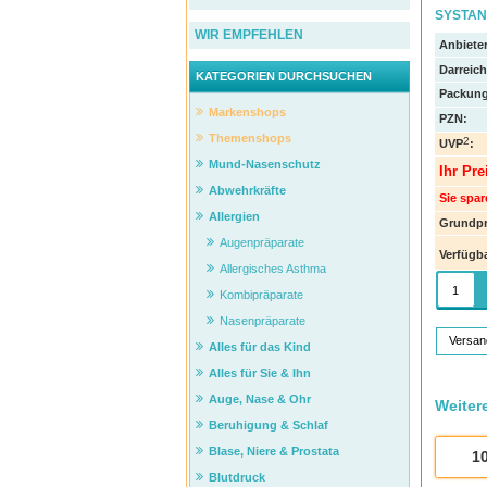
SYSTANE
WIR EMPFEHLEN
Anbieter
Darreic
KATEGORIEN DURCHSUCHEN
Packung
Markenshops
PZN
:
Themenshops
2
UVP
:
Mund-Nasenschutz
Ihr Pre
Abwehrkräfte
Sie spar
Allergien
Grundpr
Augenpräparate
Verfügba
Allergisches Asthma
Kombipräparate
Nasenpräparate
Versan
Alles für das Kind
Alles für Sie & Ihn
Auge, Nase & Ohr
Weiter
Beruhigung & Schlaf
Blase, Niere & Prostata
1
Blutdruck