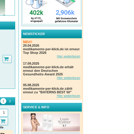
NEWSTICKER
NEU!!
elle
20.04.2026
medikamente-per-klick.de ist erneut
ter
Top Shop 2026
nen
Hier weiterlesen
17.09.2025
medikamente-per-klick.de erhält
erneut den Deutschen
Gesundheits-Award 2025
Hier weiterlesen
05.08.2025
medikamente-per-klick.de zählt
erneut zu "BAYERNS BEST 50"
Hier weiterlesen
SERVICE & INFO
twas
owie
ils
Details
Details
rte
BEPANTHEN Augen- und
Iberogast® Classic – Schnelle
NEO 