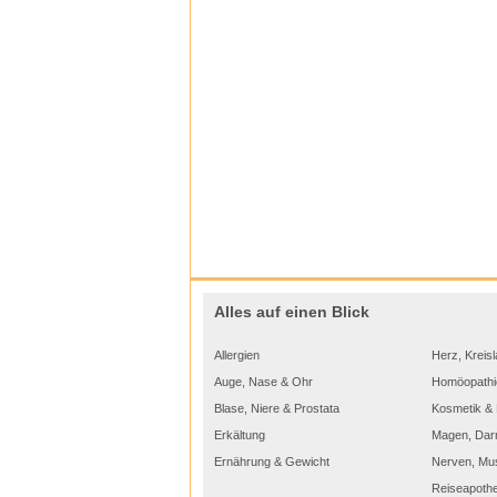
(„Sa
„müd
oder
für 
könn
UR
Bei 
Alles auf einen Blick
zu e
Trän
Trän
Allergien
Herz, Kreisl
Dane
Sys
Auge, Nase & Ohr
Homöopathi
HP-G
spür
Blase, Niere & Prostata
Kosmetik & 
Erkältung
Magen, Dar
HÄUF
Ernährung & Gewicht
Nerven, Mu
Wie h
Reiseapoth
Systa