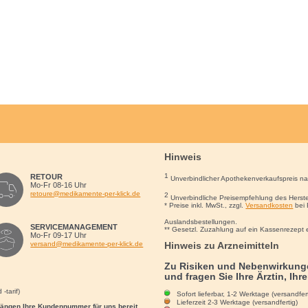
Hinweis
1
RETOUR
Unverbindlicher Apothekenverkaufspreis n
Mo-Fr 08-16 Uhr
retoure@medikamente-per-klick.de
2
Unverbindliche Preisempfehlung des Herste
* Preise inkl. MwSt., zzgl.
Versandkosten
bei 
Auslandsbestellungen.
SERVICEMANAGEMENT
** Gesetzl. Zuzahlung auf ein Kassenrezept 
Mo-Fr 09-17 Uhr
Hinweis zu Arzneimitteln
versand@medikamente-per-klick.de
Zu Risiken und Nebenwirkunge
und fragen Sie Ihre Ärztin, Ihr
-tarif)
Sofort lieferbar, 1-2 Werktage (versandfert
Lieferzeit 2-3 Werktage (versandfertig)
rgängen Ihre Kundennummer für uns bereit.