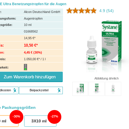
 Ultra Benetzungstropfen für die Augen
4.9
(54)
:
Alcon Deutschland GmbH
hungsform:
Augentropfen
sgröße:
10
ml
01668562
14,95 €*
is:
10,50 €*
en:
4,45 €
(
30%
)
eis:
1.050,00 €* / 1 l
rkeit:
Zum Warenkorb hinzufügen
Abbildung ähnlich
dkosten
Beipackzettel
e Packungsgrößen
30%
27%
0
ml
3X10
ml