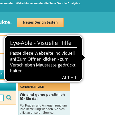
 verwenden. Weiterhin verwendet die Seite Google Analytics.
ukte.
Neues Design testen
Neuanmeldung
Anmelden
0
Artikel
0,00 €
PS
WECHSELWIRKUNGSCHECK
KUNDENSERVICE
Wir sind gerne persönlich
für Sie da!
Für Fragen und Anliegen rund um
Ihre Bestellung wenden Sie sich
bitte an unseren Service: