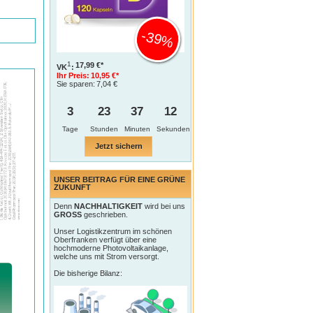
-39%
1
17,99 €*
VK
:
Ihr Preis:
10,95 €*
Sie sparen:
7,04 €
3
23
37
12
Tage
Jetzt sichern
UNSER BEITRAG FÜR EINE GRÜNE
ZUKUNFT
Denn
NACHHALTIGKEIT
wird bei uns
GROSS
geschrieben.
Unser Logistikzentrum im schönen
Oberfranken verfügt über eine
hochmoderne Photovoltaikanlage,
welche uns mit Strom versorgt.
Die bisherige Bilanz: