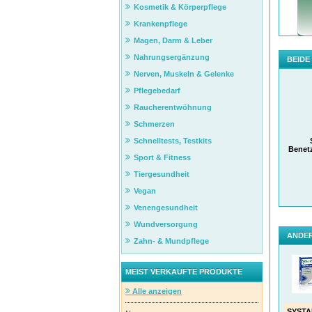
Kosmetik & Körperpflege
Krankenpflege
Magen, Darm & Leber
Nahrungsergänzung
BEIDE
Sch
Nerven, Muskeln & Gelenke
Gua
Pflegebedarf
HP-
ULTR
Raucherentwöhnung
Hig
den 
Schmerzen
eine
Sym
Schnelltests, Testkits
Auge
Benet
Sport & Fitness
Tiergesundheit
Die
Vegan
Venengesundheit
Wundversorgung
ANDER
Zahn- & Mundpflege
Schne
MEIST VERKAUFTE PRODUKTE
In Deu
häufi­
Alle anzeigen
Augenb
geschw
spürba
SYSTA