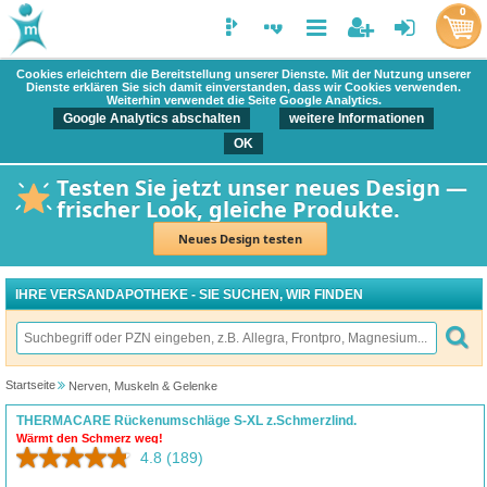
0
Cookies erleichtern die Bereitstellung unserer Dienste. Mit der Nutzung unserer
Dienste erklären Sie sich damit einverstanden, dass wir Cookies verwenden.
Weiterhin verwendet die Seite Google Analytics.
Google Analytics abschalten
weitere Informationen
OK
Testen Sie jetzt unser neues Design —
frischer Look, gleiche Produkte.
Neues Design testen
IHRE VERSANDAPOTHEKE - SIE SUCHEN, WIR FINDEN
Startseite
Nerven, Muskeln & Gelenke
THERMACARE Rückenumschläge S-XL z.Schmerzlind.
Wärmt den Schmerz weg!
4.8
(189)