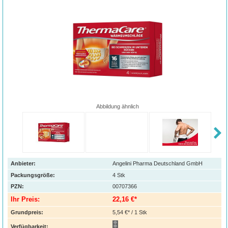
Abbildung ähnlich
Anbieter:
Angelini Pharma Deutschland GmbH
Packungsgröße:
4
Stk
PZN
:
00707366
Ihr Preis:
22,16 €*
Grundpreis:
5,54 €* / 1 Stk
Verfügbarkeit: