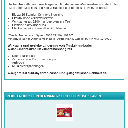
Die hautfreundlichen Umschläge mit 16 patentierten Wärmezellen sind dank des
elastischen Materials und Klettverschlusses stufenlos größenverstellbar.
Bis zu 16 Stunden Schmerzlinderung
Effektiv ohne Arzneiwirkstoffe
Wirksamer als 1200 mg Ibuprofen am Tag*
Flexibler Klettverschluss
Elastischer Gurt (von S bis XL dehnbar)
*Quelle: Nadler et al. Spine. 2002:27(10): 1012-7.
**Meistverkaufter Wärmeumschlag in Deutschland, Quelle: IQVIA MAT 12/2023.
Wirksame und gezielte Linderung von Muskel- und/oder
Gelenksschmerzen im Zusammenhang mit:
Überanstrengung
Zerrungen und Verstauchungen
Arthrose
Muskelverspannungen
Geeignet bei akuten, chronischen und gelegentlichen Schmerzen.
Dieses Produkt ist für Patient:innen ab 12 Jahren bestimmt, die das Produkt
selbstständig anwenden können. Siehe besondere Warnhinweise und
Vorsichtsmaßnahmen für die Anwendung.
Gebrauchsanweisung:
BEIDE PRODUKTE IN DEN WARENKORB LEGEN UND SPAREN
Reißen Sie den Beutel unmittelbar vor Gebrauch auf.
Schneiden Sie nicht in den Wärmeumschlag.
Ziehen Sie das Papier ab, um die Klebeseite freizulegen.
Mit der Klebeseite zur Haut über den Schmerzbereich legen. Siehe Abschnitt
"Nicht verwenden" im Hinblick auf Körperstellen, an denen die
Wärmeumschläge nicht verwendet werden dürfen.
Es kann bis zu 30 Minuten dauern, bis ThermaCare seine therapeutische
Temperatur erreicht.
Entfernen Sie den Wärmeumschlag nach 8 Stunden.