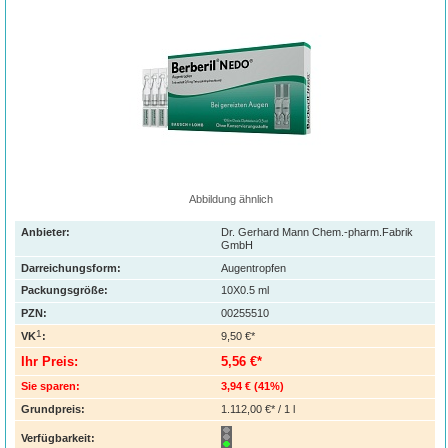
Abbildung ähnlich
Anbieter:
Dr. Gerhard Mann Chem.-pharm.Fabrik
GmbH
Darreichungsform:
Augentropfen
Packungsgröße:
10X0.5
ml
PZN
:
00255510
1
VK
:
9,50 €*
Ihr Preis:
5,56 €*
Sie sparen:
3,94 €
(
41%
)
Grundpreis:
1.112,00 €* / 1 l
Verfügbarkeit: