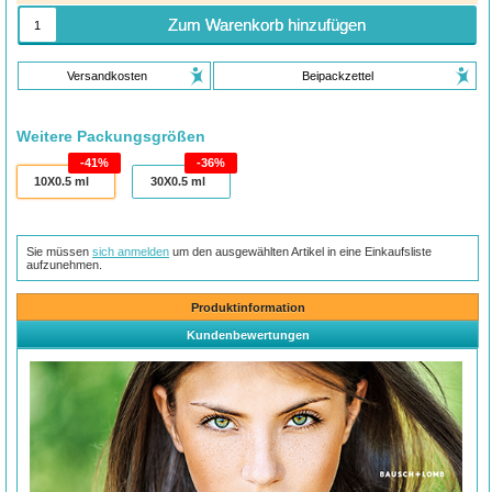
Zum Warenkorb hinzufügen
Versandkosten
Beipackzettel
Weitere Packungsgrößen
41%
36%
10X0.5
ml
30X0.5
ml
Sie müssen
sich anmelden
um den ausgewählten Artikel in eine Einkaufsliste
aufzunehmen.
Produktinformation
Kundenbewertungen