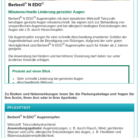
®
®
Berberil
N EDO
Minutenschnelle Linderung gereizter Augen
®
®
Berberil
N EDO
Augentropfen mit dem bewährten Wirkstoff Te­tryzolin
beruhigen gereizte Augen minutenschnell. Sie eignen sich zur Behandlung von
unspezifischen Augenreizungen und bei allergisch bedingten Entzündungen des
Auges wie z.B. durch Heuschnupfen.
Die Augentropfen sorgen für eine schnelle Abschwellung erweiterter Gefäße der
Augenbindehaut und die Beseitigung von Rötungen. Aufgrund der sehr guten
®
®
Verträglichkeit sind Berberil
N EDO
Augentropfen auch für Kinder ab 2 Jahren
geeignet.
Die Anwendung bei Kindern und bei höherer Dosierung darf daher nur unter
ärztlicher Kontrolle erfolgen.
Produkt auf einen Blick
Sehr schnelle Linderung bei gereizten Augen
Abschwellende Wirkung
Gute Verträglichkeit, ohne Konservierungsstoffe
Angenehm am Auge durch Hypromellose
Zu Risiken und Nebenwirkungen lesen Sie die Packungsbeilage und fragen Sie
Ihre Ärztin, Ihren Arzt oder in Ihrer Apotheke.
Schluss mit roten Augen
PFLICHTTEXT
Der bewährte Wirkstoff Tetryzolin hat eine stark abschwellende und gefäss­
verengende Wirkung. Er eignet sich zur raschen Linderung der Symptome einer
Bindehautentzündung, die durch allergische Reaktionen oder unspezifi­sche
®
®
Berberil
N EDO
Augentropfen
Auslöser wie Staub, Rauch, Wind oder Chlorwasser verursacht wurde. Rötungen
und Schwellungen der Bin­dehaut gehen schnell zurück und die Augen tränen
Wirkstoff: Tetryzolinhydrochlorid
nicht mehr.
Anwendungsgebiete:
Augenreizungen, z. B. durch Rauch, Wind, gechlortes
Wasser und Licht; allergische Entzündungen des Auges, z. B. Heufieber und
Blütenstaubüberempfindlichkeit.
ANWENDUNGSEMPFEHLUNG: