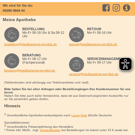
Wir sind für Sie da:
09280-9844 44
Meine Apotheke
BESTELLUNG
RETOUR
Mo-Fr 08-18 Uhr & Sa 08-12
Mo-Fr 08-16 Uhr
Uhr
bestellung@medikamente-per-klick.de
retoure@medikamente-per-klick.de
BERATUNG
Mo-Fr 08-17 Uhr
SERVICEMANAGEMENT
(Fachpersonal)
Mo-Fr 09-17 Uhr
beratung@medikamente-per-klick.de
versand@medikamente-per-klick.de
(Telefonkosten sind abhängig von Telefonanbieter und -tarif)
Bitte halten Sie bei allen Anfragen oder Bestellvorgängen Ihre Kundennummer für uns
bereit.
Haben Sie bitte auch dafür Verständnis, dass wir aus Datenschutzgründen Auskünfte nur
an Sie persönlich geben dürfen.
Hinweis
1
Unverbindlicher Apothekenverkaufspreis nach
Lauer-Taxe
(Große Deutsche
Spezialitätentaxe)
2
Unverbindliche Preisempfehlung des Herstellers
* Preise inkl. MwSt., zzgl.
Versandkosten
bei Bestellungen im Inland unter 15
€
sowie bei