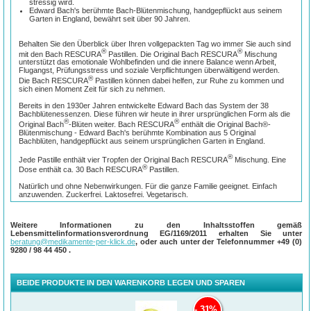
stressig wird.
Edward Bach's berühmte Bach-Blütenmischung, handgepflückt aus seinem
Garten in England, bewährt seit über 90 Jahren.
Behalten Sie den Überblick über Ihren vollgepackten Tag wo immer Sie auch sind
®
®
mit den Bach RESCURA
Pastillen. Die Original Bach RESCURA
Mischung
unterstützt das emotionale Wohlbefinden und die innere Balance wenn Arbeit,
Flugangst, Prüfungsstress und soziale Verpflichtungen überwältigend werden.
®
Die Bach RESCURA
Pastillen können dabei helfen, zur Ruhe zu kommen und
sich einen Moment Zeit für sich zu nehmen.
Bereits in den 1930er Jahren entwickelte Edward Bach das System der 38
Bachblütenessenzen. Diese führen wir heute in ihrer ursprünglichen Form als die
®
®
Original Bach
-Blüten weiter. Bach RESCURA
enthält die Original Bach®-
Blütenmischung - Edward Bach's berühmte Kombination aus 5 Original
Bachblüten, handgepflückt aus seinem ursprünglichen Garten in England.
®
Jede Pastille enthält vier Tropfen der Original Bach RESCURA
Mischung. Eine
®
Dose enthält ca. 30 Bach RESCURA
Pastillen.
Natürlich und ohne Nebenwirkungen. Für die ganze Familie geeignet. Einfach
anzuwenden. Zuckerfrei. Laktosefrei. Vegetarisch.
Anwendung:
Weitere Informationen zu den Inhaltsstoffen gemäß
Bei Bedarf eine Pastille.
Lebensmittelinformationsverordnung EG/1169/2011 erhalten Sie unter
beratung@medikamente-per-klick.de
, oder auch unter der Telefonnummer
+49 (0)
Warnhinweise:
9280 / 98 44 450
.
Übermäßiger Konsum kann abführend wirken
Inhalt:
BEIDE PRODUKTE IN DEN WARENKORB LEGEN UND SPAREN
®
®
Die Bach RESCURA
Pastillen enthalten die Original Bach
-Blütenmischung
bestehend aus den 5 Bachblüten Rock Rose (Gelbes Sonnenröschen), Clematis
31%