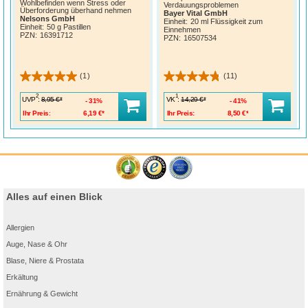
Wohlbefinden wenn Stress oder
Verdauungsproblemen
Überforderung überhand nehmen
Bayer Vital GmbH
Nelsons GmbH
Einheit:
20 ml Flüssigkeit zum
Einheit:
50 g Pastillen
Einnehmen
PZN
:
16391712
PZN
:
16507534
(1)
(11)
2
1
UVP
:
VK
:
8,95 €*
14,29 €*
31%
41%
Ihr Preis:
6,19 €*
Ihr Preis:
8,50 €*
Alles auf einen Blick
Allergien
Auge, Nase & Ohr
Blase, Niere & Prostata
Erkältung
Ernährung & Gewicht