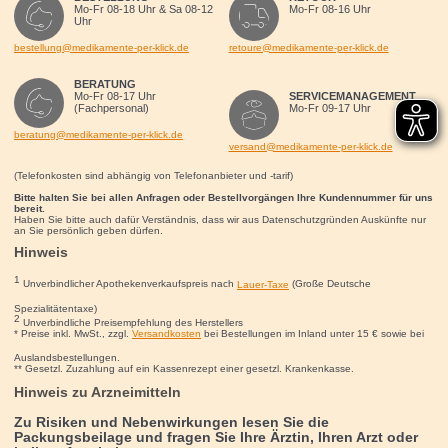
Mo-Fr 08-18 Uhr & Sa 08-12
Mo-Fr 08-16 Uhr
Uhr
bestellung@medikamente-per-klick.de
retoure@medikamente-per-klick.de
BERATUNG
Mo-Fr 08-17 Uhr
SERVICEMANAGEMENT
(Fachpersonal)
Mo-Fr 09-17 Uhr
beratung@medikamente-per-klick.de
versand@medikamente-per-klick.de
(Telefonkosten sind abhängig von Telefonanbieter und -tarif)
Bitte halten Sie bei allen Anfragen oder Bestellvorgängen Ihre Kundennummer für uns
bereit.
Haben Sie bitte auch dafür Verständnis, dass wir aus Datenschutzgründen Auskünfte nur
an Sie persönlich geben dürfen.
Hinweis
1
Unverbindlicher Apothekenverkaufspreis nach
Lauer-Taxe
(Große Deutsche
Spezialitätentaxe)
2
Unverbindliche Preisempfehlung des Herstellers
* Preise inkl. MwSt., zzgl.
Versandkosten
bei Bestellungen im Inland unter 15
€
sowie bei
Auslandsbestellungen.
** Gesetzl. Zuzahlung auf ein Kassenrezept einer gesetzl. Krankenkasse.
Hinweis zu Arzneimitteln
Zu Risiken und Nebenwirkungen lesen Sie die
Packungsbeilage und fragen Sie Ihre Ärztin, Ihren Arzt oder