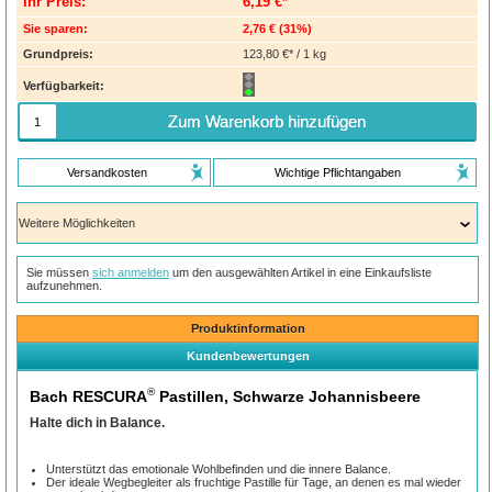
Ihr Preis:
6,19 €*
Sie sparen:
2,76 €
(
31%
)
Grundpreis:
123,80 €* / 1 kg
Verfügbarkeit:
Zum Warenkorb hinzufügen
Versandkosten
Wichtige Pflichtangaben
Sie müssen
sich anmelden
um den ausgewählten Artikel in eine Einkaufsliste
aufzunehmen.
Produktinformation
Kundenbewertungen
®
Bach RESCURA
Pastillen, Schwarze Johannisbeere
Halte dich in Balance.
Unterstützt das emotionale Wohlbefinden und die innere Balance.
Der ideale Wegbegleiter als fruchtige Pastille für Tage, an denen es mal wieder