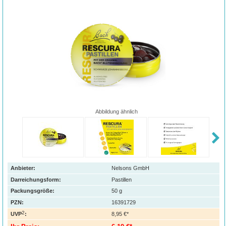
Abbildung ähnlich
Anbieter:
Nelsons GmbH
Darreichungsform:
Pastillen
Packungsgröße:
50
g
PZN
:
16391729
2
UVP
:
8,95 €*