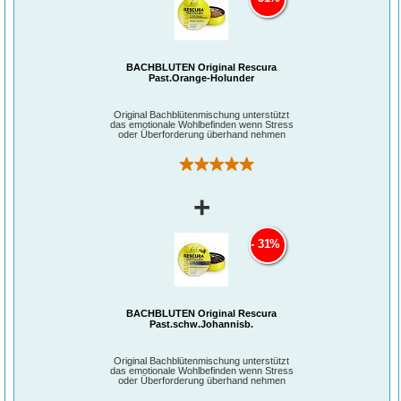
bestehend aus den 5 Bachblüten Rock Rose (Gelbes Sonnenröschen), Clematis
(Weiße Waldrebe), Impatiens (Drüsentragendes Springkraut), Cherry Plum
(Kirschpflaume) und Star of Bethlehem (Doldiger Milchstern).
BACHBLÜTEN Original Rescura
Past.Orange-Holunder
Original Bachblütenmischung unterstützt
das emotionale Wohlbefinden wenn Stress
oder Überforderung überhand nehmen
(1)
+
31%
BACHBLÜTEN Original Rescura
Past.schw.Johannisb.
Original Bachblütenmischung unterstützt
das emotionale Wohlbefinden wenn Stress
oder Überforderung überhand nehmen