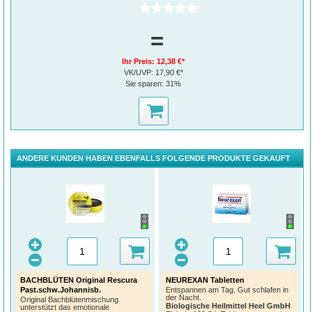
(0)
=
Ihr Preis:
12,38 €*
VK/UVP:
17,90 €*
Sie sparen:
31%
ANDERE KUNDEN HABEN EBENFALLS FOLGENDE PRODUKTE GEKAUFT
BACHBLÜTEN Original Rescura
NEUREXAN Tabletten
Past.schw.Johannisb.
Entspannen am Tag. Gut schlafen in
der Nacht.
Original Bachblütenmischung
Biologische Heilmittel Heel GmbH
unterstützt das emotionale