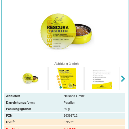
Abbildung ähnlich
Anbieter:
Nelsons GmbH
Darreichungsform:
Pastillen
Packungsgröße:
50
g
PZN
:
16391712
2
UVP
:
8,95 €*