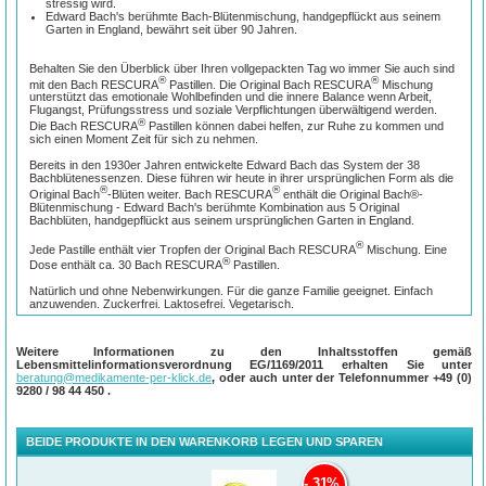
stressig wird.
Edward Bach's berühmte Bach-Blütenmischung, handgepflückt aus seinem
Garten in England, bewährt seit über 90 Jahren.
Behalten Sie den Überblick über Ihren vollgepackten Tag wo immer Sie auch sind
®
®
mit den Bach RESCURA
Pastillen. Die Original Bach RESCURA
Mischung
unterstützt das emotionale Wohlbefinden und die innere Balance wenn Arbeit,
Flugangst, Prüfungsstress und soziale Verpflichtungen überwältigend werden.
®
Die Bach RESCURA
Pastillen können dabei helfen, zur Ruhe zu kommen und
sich einen Moment Zeit für sich zu nehmen.
Bereits in den 1930er Jahren entwickelte Edward Bach das System der 38
Bachblütenessenzen. Diese führen wir heute in ihrer ursprünglichen Form als die
®
®
Original Bach
-Blüten weiter. Bach RESCURA
enthält die Original Bach®-
Blütenmischung - Edward Bach's berühmte Kombination aus 5 Original
Bachblüten, handgepflückt aus seinem ursprünglichen Garten in England.
®
Jede Pastille enthält vier Tropfen der Original Bach RESCURA
Mischung. Eine
®
Dose enthält ca. 30 Bach RESCURA
Pastillen.
Natürlich und ohne Nebenwirkungen. Für die ganze Familie geeignet. Einfach
anzuwenden. Zuckerfrei. Laktosefrei. Vegetarisch.
Anwendung:
Weitere Informationen zu den Inhaltsstoffen gemäß
Lebensmittelinformationsverordnung EG/1169/2011 erhalten Sie unter
Bei Bedarf eine Pastille.
beratung@medikamente-per-klick.de
, oder auch unter der Telefonnummer
+49 (0)
9280 / 98 44 450
.
Warnhinweise:
Übermäßiger Konsum kann abführend wirken
BEIDE PRODUKTE IN DEN WARENKORB LEGEN UND SPAREN
Inhalt:
®
Die Bach RESCURA
Pastillen enthalten die Original Bach®-Blütenmischung
31%