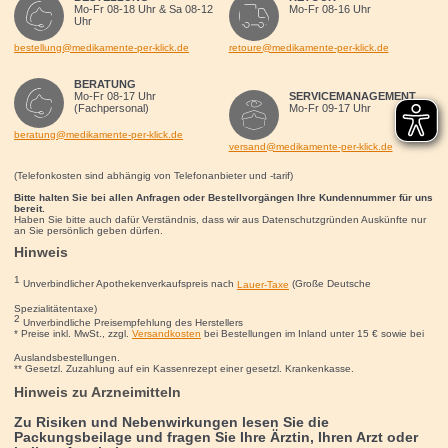
Mo-Fr 08-18 Uhr & Sa 08-12
Mo-Fr 08-16 Uhr
Uhr
bestellung@medikamente-per-klick.de
retoure@medikamente-per-klick.de
BERATUNG
Mo-Fr 08-17 Uhr
SERVICEMANAGEMENT
(Fachpersonal)
Mo-Fr 09-17 Uhr
beratung@medikamente-per-klick.de
versand@medikamente-per-klick.de
(Telefonkosten sind abhängig von Telefonanbieter und -tarif)
Bitte halten Sie bei allen Anfragen oder Bestellvorgängen Ihre Kundennummer für uns
bereit.
Haben Sie bitte auch dafür Verständnis, dass wir aus Datenschutzgründen Auskünfte nur
an Sie persönlich geben dürfen.
Hinweis
1
Unverbindlicher Apothekenverkaufspreis nach
Lauer-Taxe
(Große Deutsche
Spezialitätentaxe)
2
Unverbindliche Preisempfehlung des Herstellers
* Preise inkl. MwSt., zzgl.
Versandkosten
bei Bestellungen im Inland unter 15
€
sowie bei
Auslandsbestellungen.
** Gesetzl. Zuzahlung auf ein Kassenrezept einer gesetzl. Krankenkasse.
Hinweis zu Arzneimitteln
Zu Risiken und Nebenwirkungen lesen Sie die
Packungsbeilage und fragen Sie Ihre Ärztin, Ihren Arzt oder