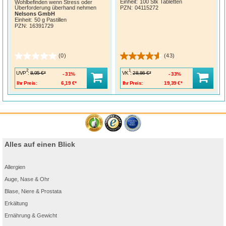
Einheit:
100 Stk Tabletten
Wohlbefinden wenn Stress oder
Überforderung überhand nehmen
PZN
:
04115272
Nelsons GmbH
Einheit:
50 g Pastillen
PZN
:
16391729
(0)
(43)
2
1
UVP
:
VK
:
8,95 €*
28,86 €*
31%
33%
Ihr Preis:
6,19 €*
Ihr Preis:
19,39 €*
Alles auf einen Blick
Allergien
Auge, Nase & Ohr
Blase, Niere & Prostata
Erkältung
Ernährung & Gewicht