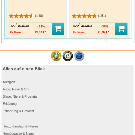
(140)
(151)
2
2
UVP
:
UVP
:
29,00 €*
41,50 €*
17%
30%
Ihr Preis:
23,94 €*
Ihr Preis:
28,92 €*
Alles auf einen Blick
Allergien
Auge, Nase & Ohr
Blase, Niere & Prostata
Erkältung
Ernährung & Gewicht
Herz, Kreislauf & Nieren
Homöopathie & Natur