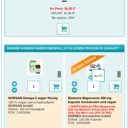
Ihr Preis:
36,05 €*
VK/UVP:
42,45 €*
Sie sparen:
15%
ANDERE KUNDEN HABEN EBENFALLS FOLGENDE PRODUKTE GEKAUFT
NORSAN Omega-3 vegan flüssig
Biolectra Magnesium 400 mg
Kapseln hochdosiert und vegan
100 % vegan und schadstoffarm!
NORSAN GmbH
+ GRATIS BIOLECTRA Magnesium
Einheit:
100 ml Flüssigkeit
250 mg Muskeln & Kno.Aktiv KTA
PZN
:
13476394
30St. (im Wert von UVP 19,35€)
HERMES Arzneimittel GmbH
Einheit:
100 Stk Kapseln
PZN
:
10043648