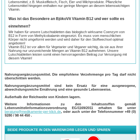
Lebensmittel, z.B. Muskelfleisch, Fisch, Eier und Milchprodukte. Pflanzliche
Lebensmittel hingegen enthalten nur geringe Mengen an diesem lebenswichtigen
Vitamin.
Was ist das Besondere an BjökoVit Vitamin B12 und wer sollte es
einnehmen?
Wir haben für unsere Lutschtabletten das biologisch wirksame Coenzym von
B12 in Form von Methylcobalamin eingesetzt. Es muss vom menschlichen
Körper nicht umgeformt werden und wird daher für den Stoffwechsel optimal
angeboten!
Vitamin B12 ist vor allem für Vegetarier und Veganer wichtig, da sie aus ihrer
Nahrung nur unzureichende Mengen an Vitamin B12 aufnehmen. Unsere
Lutschtabletten leisten somit einen hervorragenden Beitrag zur Versorgung mit
diesem Vitamin!
Nahrungsergänzungsmittel. Die empfohlene Verzehrmenge pro Tag darf nicht
überschritten werden.
Nahrungsergänzungsmittel sind kein Ersatz für eine ausgewogene,
abwechslungsreiche Ernährung und eine gesunde Lebensweise.
Außerhalb der Reichweite von Kindern lagern.
Weitere Informationen zu den Inhaltsstoffen gemäß
Lebensmittelinformationsverordnung EG/1169/2011 erhalten Sie unter
beratung@medikamente-per-klick.de
, oder auch unter der Telefonnummer
+49 (0)
9280 / 98 44 450
.
BEIDE PRODUKTE IN DEN WARENKORB LEGEN UND SPAREN