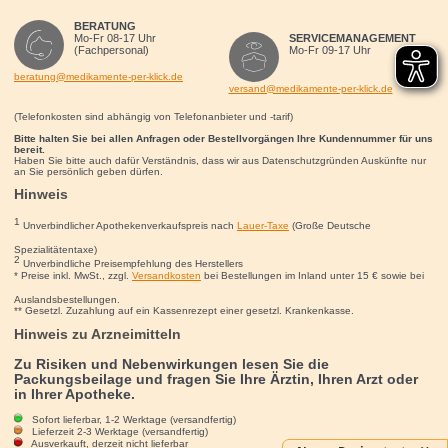
BERATUNG
Mo-Fr 08-17 Uhr
SERVICEMANAGEMENT
(Fachpersonal)
Mo-Fr 09-17 Uhr
beratung@medikamente-per-klick.de
versand@medikamente-per-klick.de
(Telefonkosten sind abhängig von Telefonanbieter und -tarif)
Bitte halten Sie bei allen Anfragen oder Bestellvorgängen Ihre Kundennummer für uns
bereit.
Haben Sie bitte auch dafür Verständnis, dass wir aus Datenschutzgründen Auskünfte nur
an Sie persönlich geben dürfen.
Hinweis
1
Unverbindlicher Apothekenverkaufspreis nach
Lauer-Taxe
(Große Deutsche
Spezialitätentaxe)
2
Unverbindliche Preisempfehlung des Herstellers
* Preise inkl. MwSt., zzgl.
Versandkosten
bei Bestellungen im Inland unter 15
€
sowie bei
Auslandsbestellungen.
** Gesetzl. Zuzahlung auf ein Kassenrezept einer gesetzl. Krankenkasse.
Hinweis zu Arzneimitteln
Zu Risiken und Nebenwirkungen lesen Sie die
Packungsbeilage und fragen Sie Ihre Ärztin, Ihren Arzt oder
in Ihrer Apotheke.
Sofort lieferbar, 1-2 Werktage (versandfertig)
Lieferzeit 2-3 Werktage (versandfertig)
Ausverkauft, derzeit nicht lieferbar