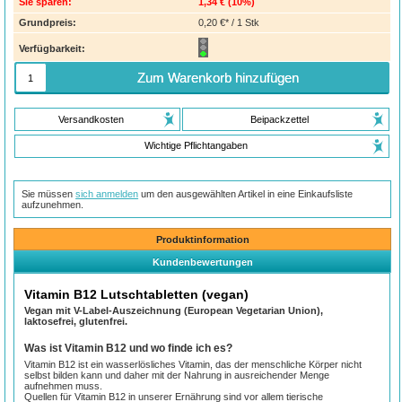
Sie sparen:
1,34 €
(
10%
)
Grundpreis:
0,20 €* / 1 Stk
Verfügbarkeit:
Zum Warenkorb hinzufügen
Versandkosten
Beipackzettel
Wichtige Pflichtangaben
Sie müssen
sich anmelden
um den ausgewählten Artikel in eine Einkaufsliste
aufzunehmen.
Produktinformation
Kundenbewertungen
Vitamin B12 Lutschtabletten (vegan)
Vegan mit V-Label-Auszeichnung (European Vegetarian Union),
laktosefrei, glutenfrei.
Was ist Vitamin B12 und wo finde ich es?
Vitamin B12 ist ein wasserlösliches Vitamin, das der menschliche Körper nicht
selbst bilden kann und daher mit der Nahrung in ausreichender Menge
aufnehmen muss.
Quellen für Vitamin B12 in unserer Ernährung sind vor allem tierische