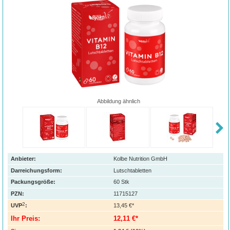
Abbildung ähnlich
Anbieter:
Kolbe Nutrition GmbH
Darreichungsform:
Lutschtabletten
Packungsgröße:
60
Stk
PZN
:
11715127
2
UVP
:
13,45 €*
Ihr Preis:
12,11 €*