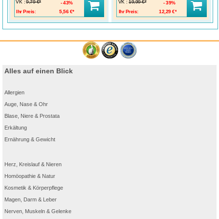
VK
:
VK
:
9,79 €*
19,99 €*
43%
39%
Ihr Preis:
5,56 €*
Ihr Preis:
12,29 €*
Alles auf einen Blick
Allergien
Auge, Nase & Ohr
Blase, Niere & Prostata
Erkältung
Ernährung & Gewicht
Herz, Kreislauf & Nieren
Homöopathie & Natur
Kosmetik & Körperpflege
Magen, Darm & Leber
Nerven, Muskeln & Gelenke