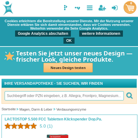
0
Cookies erleichtern die Bereitstellung unserer Dienste. Mit der Nutzung unserer
Dienste erklären Sie sich damit einverstanden, dass wir Cookies verwenden.
Weiterhin verwendet die Seite Google Analytics.
Google Analytics abschalten
weitere Informationen
OK
Testen Sie jetzt unser neues Design —
frischer Look, gleiche Produkte.
Neues Design testen
IHRE VERSANDAPOTHEKE - SIE SUCHEN, WIR FINDEN
Startseite
Magen, Darm & Leber
Verdauungsenzyme
LACTOSTOP 5.500 FCC Tabletten Klickspender Dop.Pa.
5.0
(1)