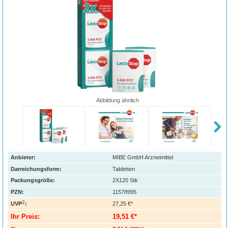
Abbildung ähnlich
Anbieter:
MIBE GmbH Arzneimittel
Darreichungsform:
Tabletten
Packungsgröße:
2X120
Stk
PZN
:
11578995
2
UVP
:
27,25 €*
Ihr Preis:
19,51 €*