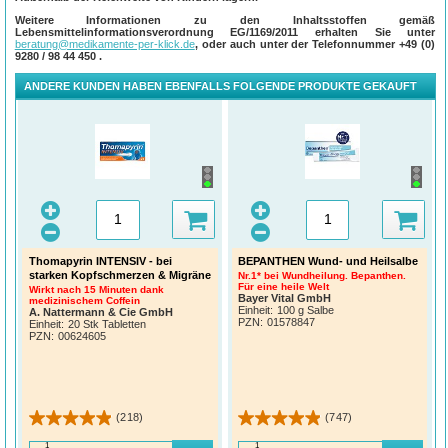
Weitere Informationen zu den Inhaltsstoffen gemäß
Lebensmittelinformationsverordnung EG/1169/2011 erhalten Sie unter
beratung@medikamente-per-klick.de
, oder auch unter der Telefonnummer
+49 (0)
9280 / 98 44 450
.
ANDERE KUNDEN HABEN EBENFALLS FOLGENDE PRODUKTE GEKAUFT
Thomapyrin INTENSIV - bei
BEPANTHEN Wund- und Heilsalbe
starken Kopfschmerzen & Migräne
Nr.1* bei Wundheilung. Bepanthen.
Für eine heile Welt
Wirkt nach 15 Minuten dank
Bayer Vital GmbH
medizinischem Coffein
Einheit:
100 g Salbe
A. Nattermann & Cie GmbH
PZN
:
01578847
Einheit:
20 Stk Tabletten
PZN
:
00624605
(218)
(747)
1
1