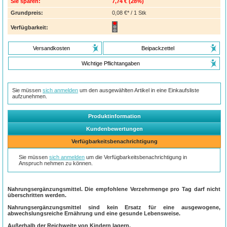
Sie sparen:
7,74 €
(
28%
)
Grundpreis:
0,08 €* / 1 Stk
Verfügbarkeit:
Versandkosten
Beipackzettel
Wichtige Pflichtangaben
Sie müssen
sich anmelden
um den ausgewählten Artikel in eine Einkaufsliste
aufzunehmen.
Produktinformation
Kundenbewertungen
Verfügbarkeitsbenachrichtigung
Sie müssen
sich anmelden
um die Verfügbarkeitsbenachrichtigung in
Anspruch nehmen zu können.
Nahrungsergänzungsmittel. Die empfohlene Verzehrmenge pro Tag darf nicht
überschritten werden.
Nahrungsergänzungsmittel sind kein Ersatz für eine ausgewogene,
abwechslungsreiche Ernährung und eine gesunde Lebensweise.
Außerhalb der Reichweite von Kindern lagern.