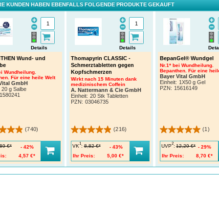
E KUNDEN HABEN EBENFALLS FOLGENDE PRODUKTE GEKAUFT
Details
Details
Deta
THEN Wund- und
Thomapyrin CLASSIC -
BepanGel® Wundgel
lbe
Schmerztabletten gegen
Nr.1* bei Wundheilung.
Bepanthen. Für eine heil
Kopfschmerzen
ei Wundheilung.
Bayer Vital GmbH
en. Für eine heile Welt
Wirkt nach 15 Minuten dank
Einheit:
1X50 g Gel
Vital GmbH
medizinischem Coffein
PZN
:
15616149
20 g Salbe
A. Nattermann & Cie GmbH
1580241
Einheit:
20 Stk Tabletten
PZN
:
03046735
(740)
(216)
(1)
1
2
VK
:
UVP
:
89 €*
8,82 €*
12,29 €*
42%
43%
29%
is:
4,57 €*
Ihr Preis:
5,00 €*
Ihr Preis:
8,70 €*