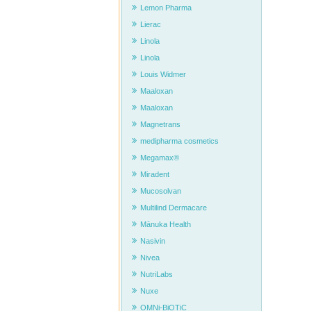
Lemon Pharma
Lierac
Linola
Linola
Louis Widmer
Maaloxan
Maaloxan
Magnetrans
medipharma cosmetics
Megamax®
Miradent
Mucosolvan
Multilind Dermacare
Mānuka Health
Nasivin
Nivea
NutriLabs
Nuxe
OMNi-BiOTiC