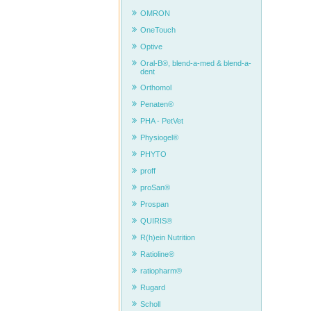
OMRON
OneTouch
Optive
Oral-B®, blend-a-med & blend-a-
dent
Orthomol
Penaten®
PHA - PetVet
Physiogel®
PHYTO
proff
proSan®
Prospan
QUIRIS®
R(h)ein Nutrition
Ratioline®
ratiopharm®
Rugard
Scholl