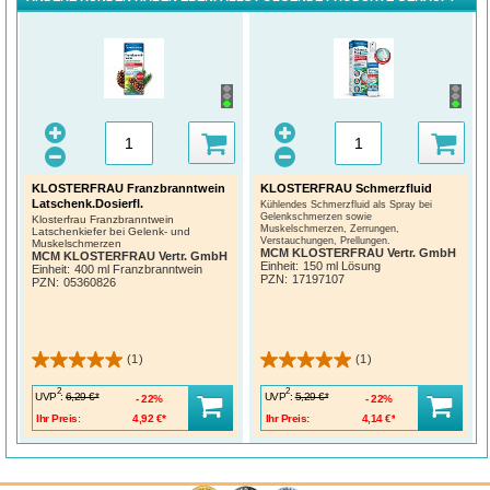
KLOSTERFRAU Franzbranntwein
KLOSTERFRAU Schmerzfluid
Latschenk.Dosierfl.
Kühlendes Schmerzfluid als Spray bei
Gelenkschmerzen sowie
Klosterfrau Franzbranntwein
Muskelschmerzen, Zerrungen,
Latschenkiefer bei Gelenk- und
Verstauchungen, Prellungen.
Muskelschmerzen
MCM KLOSTERFRAU Vertr. GmbH
MCM KLOSTERFRAU Vertr. GmbH
Einheit:
150 ml Lösung
Einheit:
400 ml Franzbranntwein
PZN
:
17197107
PZN
:
05360826
(1)
(1)
2
2
UVP
:
UVP
:
6,29 €*
5,29 €*
22%
22%
Ihr Preis:
4,92 €*
Ihr Preis:
4,14 €*