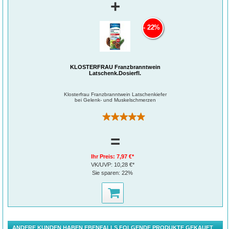
+
22%
KLOSTERFRAU Franzbranntwein
Latschenk.Dosierfl.
Klosterfrau Franzbranntwein Latschenkiefer
bei Gelenk- und Muskelschmerzen
(1)
=
Ihr Preis:
7,97 €*
VK/UVP:
10,28 €*
Sie sparen:
22%
ANDERE KUNDEN HABEN EBENFALLS FOLGENDE PRODUKTE GEKAUFT