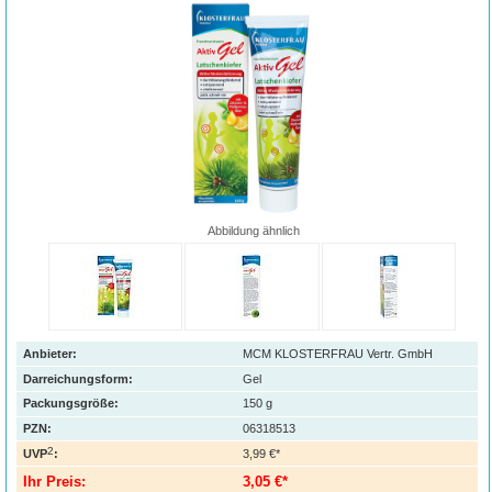
Abbildung ähnlich
Anbieter:
MCM KLOSTERFRAU Vertr. GmbH
Darreichungsform:
Gel
Packungsgröße:
150
g
PZN
:
06318513
2
UVP
:
3,99 €*
Ihr Preis:
3,05 €*