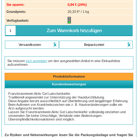
Sie sparen:
0,94 €
(
24%
)
Grundpreis:
20,33 €* / 1 kg
Verfügbarkeit:
Zum Warenkorb hinzufügen
Versandkosten
Beipackzettel
Sie müssen
sich anmelden
um den ausgewählten Artikel in eine Einkaufsliste
aufzunehmen.
Produktinformation
Kundenbewertungen
Franzbranntwein Aktiv Gel Latschenkiefer
Traditionell angewendet zur Unterstützung der Hautdurchblutung.
Diese Angabe beruht ausschließlich auf Überlieferung und langjähriger Erfahrung.
Beim Auftreten von Krankheitszeichen wie z. B. Hautveränderungen sollte ein
Arzt aufgesucht werden.
Lassen Sie Franzbranntwein Aktiv Gel Latschenkiefer vollständig einziehen und
verwenden Sie keine Umschläge, Verbände oder Abdeckungen.
Überempfindlichkeitsreaktionen sind möglich.
Zu Risiken und Nebenwirkungen lesen Sie die Packungsbeilage und fragen Sie