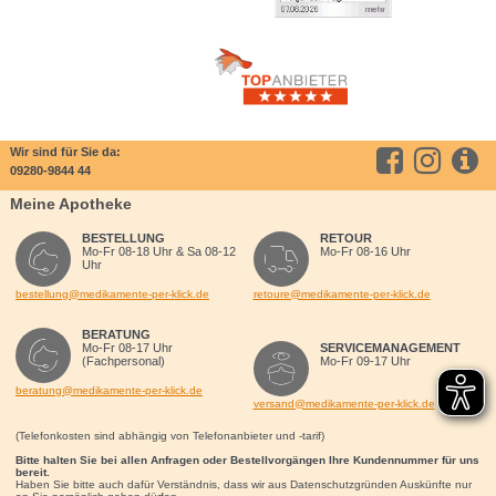
Wir sind für Sie da:
09280-9844 44
Meine Apotheke
BESTELLUNG
RETOUR
Mo-Fr 08-18 Uhr & Sa 08-12
Mo-Fr 08-16 Uhr
Uhr
bestellung@medikamente-per-klick.de
retoure@medikamente-per-klick.de
BERATUNG
Mo-Fr 08-17 Uhr
SERVICEMANAGEMENT
(Fachpersonal)
Mo-Fr 09-17 Uhr
beratung@medikamente-per-klick.de
versand@medikamente-per-klick.de
(Telefonkosten sind abhängig von Telefonanbieter und -tarif)
Bitte halten Sie bei allen Anfragen oder Bestellvorgängen Ihre Kundennummer für uns
bereit.
Haben Sie bitte auch dafür Verständnis, dass wir aus Datenschutzgründen Auskünfte nur